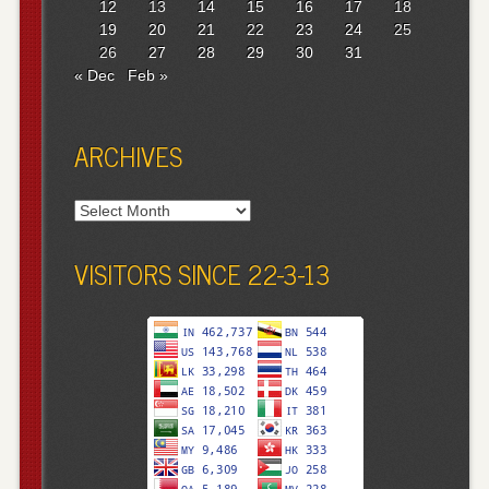
12
13
14
15
16
17
18
19
20
21
22
23
24
25
26
27
28
29
30
31
« Dec
Feb »
ARCHIVES
Archives
VISITORS SINCE 22-3-13