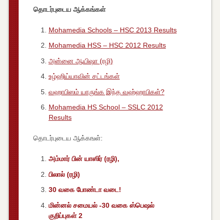
தொடர்புடைய ஆக்கங்கள்
Mohamedia Schools – HSC 2013 Results
Mohamedia HSS – HSC 2012 Results
அன்னை ஆயிஷா (ரழி)
உழ்ஹிய்யாவின் சட்டங்கள்
வஹாபிஸம் யாருங்க இந்த வஹ்ஹாபிகள்?
Mohamedia HS School – SSLC 2012
Results
தொடர்புடைய ஆக்கஙள்:
அம்மார் பின் யாஸிர் (ரழி),
பிலால் (ரழி)
30 வகை போண்டா வடை!
மின்னல் சமையல் -30 வகை ஸ்பெஷல்
குறிப்புகள் 2