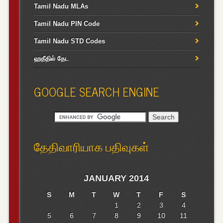
Tamil Nadu MLAs
Tamil Nadu PIN Code
Tamil Nadu STD Codes
ஹதீதில் தேட
GOOGLE SEARCH ENGINE
தேதிவாரியாக பதிவுகள்
JANUARY 2014
S
M
T
W
T
F
S
1
2
3
4
5
6
7
8
9
10
11