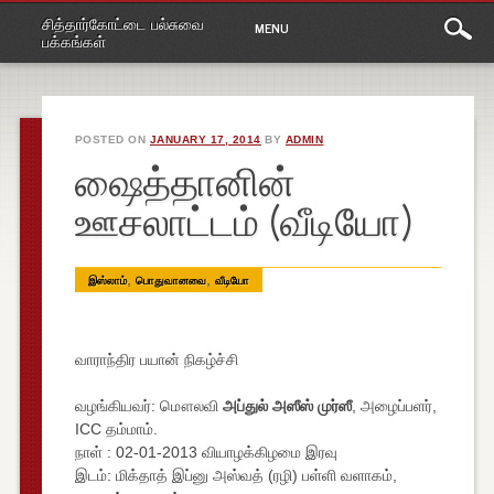
Main
Skip
சித்தார்கோட்டை பல்சுவை
MENU
to
menu
பக்கங்கள்
content
POSTED ON
JANUARY 17, 2014
BY
ADMIN
ஷைத்தானின்
ஊசலாட்டம் (வீடியோ)
,
,
இஸ்லாம்
பொதுவானவை
வீடியோ
வாராந்திர பயான் நிகழ்ச்சி
வழங்கியவர்: மௌலவி
அப்துல் அஸீஸ் முர்ஸீ
, அழைப்பளர்,
ICC தம்மாம்.
நாள் : 02-01-2013 வியாழக்கிழமை இரவு
இடம்: மிக்தாத் இப்னு அஸ்வத் (ரழி) பள்ளி வளாகம்,