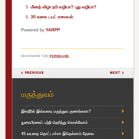
மீலாத் விழா நபி வழியா? புது வழியா?
30 வகை டயட் சமையல்
Powered by
YARPP
.
BOOKMARK THE
PERMALINK
.
POST NAVIGATION
PREVIOUS
NEXT
மருத்துவம்
இளநீரில் இவ்வளவு மருத்துவ குணங்களா?
நுரையீரலைப் பற்றி தெரிந்து கொள்வோம்
45 வயதை தொட்டாச்சா இதெல்லாம் தேவை