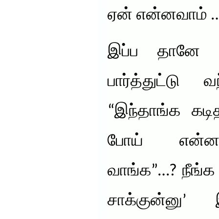
ஏன் என்னவாம் 
இப்ப தானே 
பார்த்துட்டு 
“இந்தாங்க கடி
போய் என்னன
வாங்க”…? நீங்க 
சாக்குன்னு’ இ