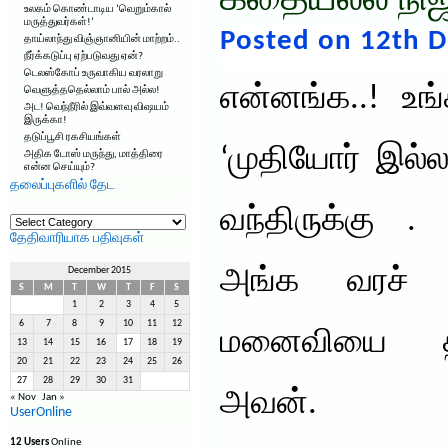
கதையல்ல நிஜ
உலகம் கொண்டாடிய ‘வெறும்கால்
மருத்துவர்கள்!’
Posted on 12th 
தாய்லாந்து விஞ்ஞானியின் மாற்றம்..
நீர்க்கடுப்பு ஏற்படுவது ஏன்?
டெலஸ்கோப் உருவாகிய வரலாறு
என்னங்க..! உங
வெளுத்ததெல்லாம் பால் அல்ல!
அட! வெந்நீரில் இவ்வளவு விஷயம்
இருக்கா!
தடுப்பூசி ரகசியங்கள்
‘முதியோர் இல்லத
அதிக டோஸ் மருந்து, மாத்திரை
என்ன செய்யும்?
தலைப்புகளில் தேட
வந்திருக்கு 
தலைப்புகளில்
தேட
தேதிவாரியாக பதிவுகள்
அங்க வரச் ச
December 2015
S
M
T
W
T
F
S
1
2
3
4
5
6
7
8
9
10
11
12
மனைவியை திரு
13
14
15
16
17
18
19
20
21
22
23
24
25
26
27
28
29
30
31
அவன்.
« Nov
Jan »
UserOnline
12 Users
Online