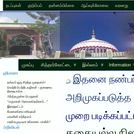
நடப்புகள்
குடும்பம்
தன்னம்பிக்கை
ஆய்வுக்கோவை
வரலாறு
முகப்பு
சித்தார்கோட்டை
இஸ்லாம்
Information
ஹிமானா
இதனை நண்பர்
தங்கம் ஒரு சிறந்த மூலதனம்!
வெற்றி பெற்றிடவழிகள் – குறையை
நிறையாக்க…
அறிமுகப்படுத்த
அர்த்தமுள்ள பெருநாள்
“மருமகள் அமைவதெல்லாம்…”
இறைநாட்டம்
மேலாண்மை சரிவுகள்
முறை படிக்கப்பட
மகனின் சந்தேகம்
மறக்கமுடியுமா உங்களை, மாலிக்?
அறிவியல்