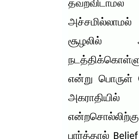
தவறவிடாமல்
அச்சமில்லாமல்
சூழலில் 
நடத்திக்கொள்ள
என்று பொருள்
அகராதியில்
என்றசொல்லிற்க
பார்த்தால் Belie