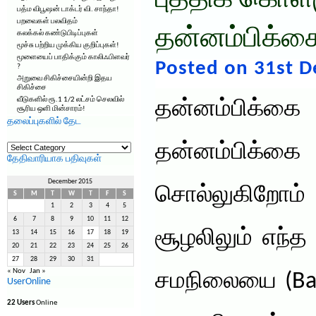
புத்திக் கொள்
பத்ம விபூஷன் டாக்டர் வி. சாந்தா!
பறவைகள் பலவிதம்
தன்னம்பிக்கை
கலக்கல் கண்டுபிடிப்புகள்
மூச்சு பற்றிய முக்கிய குறிப்புகள்!
மூளையைப் பாதிக்கும் காலிஃபிளவர்
Posted on 31st 
?
அறுவை சிகிச்சையின்றி இதய
சிகிச்சை
வீடுகளில் ரூ.1 1/2 லட்சம் செலவில்
தன்னம்பிக
சூரிய ஒளி மின்சாரம்!
தலைப்புகளில் தேட
தலைப்புகளில்
தன்னம்பிக்கை 
தேட
தேதிவாரியாக பதிவுகள்
December 2015
சொல்லுகிறோம் 
S
M
T
W
T
F
S
1
2
3
4
5
6
7
8
9
10
11
12
சூழலிலும் எந்த
13
14
15
16
17
18
19
20
21
22
23
24
25
26
27
28
29
30
31
« Nov
Jan »
சமநிலையை (Bal
UserOnline
22 Users
Online