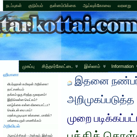
நடப்புகள்
குடும்பம்
தன்னம்பிக்கை
ஆய்வுக்கோவை
வரலாறு
முகப்பு
சித்தார்கோட்டை
இஸ்லாம்
Information
ஹிமானா
இதனை நண்பர்
லிபர்ஹான் கமிஷன் அறிக்கை!
தாட்சண்யம்
தங்கம் ஒரு சிறந்த மூலதனம்!
அறிமுகப்படுத்த
இதிலென்ன வெட்கம்?
வாழ்க்கை என்ன விளையாட்டா?
வெல்டன் மை பாய்!
முறை படிக்கப்பட
மறக்கமுடியுமா உங்களை, மாலிக்?
மங்கையருள் மாணிக்கம்
அறிவியல்
ஆராய்ச்சிகள் – அன்றும், இன்றும்