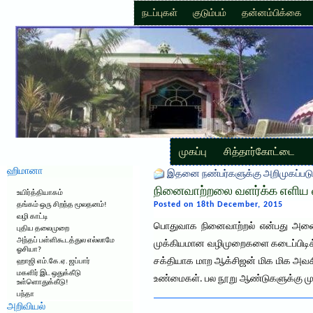
நடப்புகள்
குடும்பம்
தன்னம்பிக்கை
முகப்பு
சித்தார்கோட்டை
ஹிமானா
இதனை நண்பர்களுக்கு அறிமுகப்படு
நினைவாற்றலை வளர்க்க எளிய 
உயிர்த்தியாகம்
Posted on 18th December, 2015
தங்கம் ஒரு சிறந்த மூலதனம்!
வழி காட்டி
பொதுவாக நினைவாற்றல் என்பது அனைவர
புதிய தலைமுறை
அந்தப் பள்ளிகூடத்துல எல்லாமே
முக்கியமான வழிமுறைகளை கடைப்பிடிக்
ஓசியா?
சக்தியாக மாற ஆக்சிஜன் மிக மிக அவ
ஹாஜி எம்.கே.ஏ. ஜப்பார்
மகளிர் இட ஒதுக்கீடு
உண்மைகள். பல நூறு ஆண்டுகளுக்கு ம
உள்ளொதுக்கீடு!
பந்தா
அறிவியல்