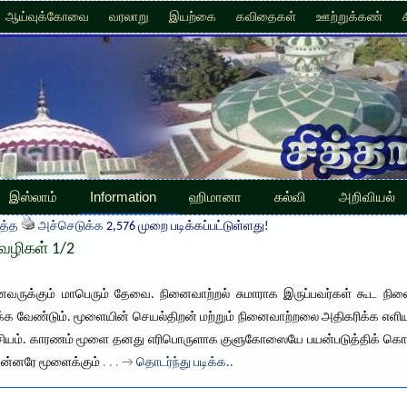
ஆய்வுக்கோவை
வரலாறு
இயற்கை
கவிதைகள்
ஊற்றுக்கண்
இஸ்லாம்
Information
ஹிமானா
கல்வி
அறிவியல்
த்த
அச்செடுக்க
2,576 முறை படிக்கப்பட்டுள்ளது!
வழிகள் 1/2
ுக்கும் மாபெரும் தேவை. நினைவாற்றல் சுமாராக இருப்பவர்கள் கூட நி
க வேண்டும். மூளையின் செயல்திறன் மற்றும் நினைவாற்றலை அதிகரிக்க எளி
சியம். காரணம் மூளை தனது எரிபொருளாக குளுகோஸையே பயன்படுத்திக் கொள
ுன்னரே மூளைக்கும்
. . . →
தொடர்ந்து படிக்க..