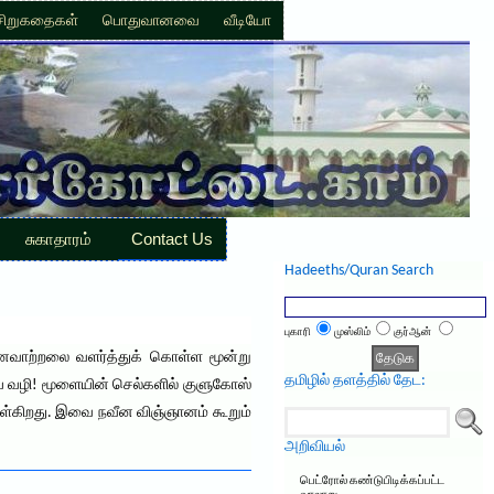
சிறுகதைகள்
பொதுவானவை
வீடியோ
சுகாதாரம்
Contact Us
Hadeeths/Quran Search
புகாரி
முஸ்லிம்
குர்ஆன்
னைவாற்றலை வளர்த்துக் கொள்ள மூன்று
தமிழில் தளத்தில் தேட:
ய வழி! மூளையின் செல்களில் குளுகோஸ்
்கிறது. இவை நவீன விஞ்ஞானம் கூறும்
அறிவியல்
பெட்ரோல் கண்டுபிடிக்கப்பட்ட