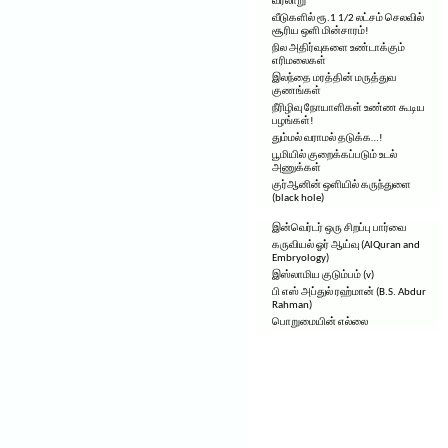
வரலாறு
வீடுகளில் ரூ.1 1/2 லட்சம் செலவில்
சூரிய ஒளி மின்சாரம்!
நில அதிர்வுகளை உண்டாக்கும்
எரிமலைகள்
இலந்தை மரத்தின் மருத்துவ
குணங்கள்
நீரிழிவு நோயாளிகள் உண்ண கூடிய
பழங்கள்!
தும்மல் வராமல் தடுக்க…!
பூமியில் குறைக்கப்படும் உடல்
அணுக்கள்
குர்ஆனின் ஒளியில் கருந்துளை
(black hole)
இன்வெர்டர் ஒரு சிறப்பு பார்வை
கருவியல் ஓர் ஆய்வு (AlQuran and
Embryology)
இஸ்லாமிய குடும்பம் (v)
பி எஸ் அப்துல் ரஹ்மான் (B.S. Abdur
Rahman)
பொறுமையின் எல்லை