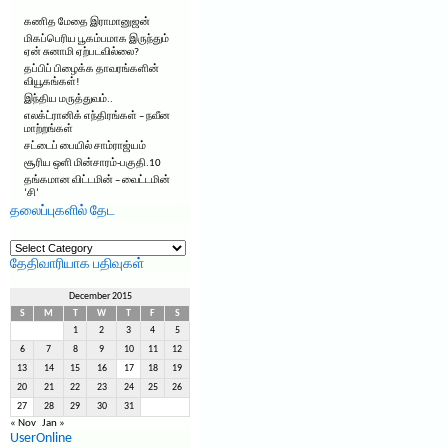
கணித மேதை இராமானுஜன்
மிகப்பெரிய பூகம்பமாக இருந்தும்
ஏன் சுனாமி ஏற்படவில்லை?
தப்பிப் பிழைக்க தாவரங்களின்
வியூகங்கள்!
இந்திய மருத்துவம்..
எலக்ட்ரானிக் எந்திரங்கள் – நவீன
மாற்றங்கள்
சட்டைப் பையில் சாம்ராஜ்யம்
சூரிய ஒளி மின்சாரம்-பகுதி.10
தங்கமான விட்டமின் – வைட்டமின்
‘சி’
தலைப்புகளில் தேட
தலைப்புகளில்
தேட
தேதிவாரியாக பதிவுகள்
December 2015
S
M
T
W
T
F
S
1
2
3
4
5
6
7
8
9
10
11
12
13
14
15
16
17
18
19
20
21
22
23
24
25
26
27
28
29
30
31
« Nov
Jan »
UserOnline