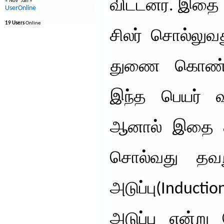
விட்டனர். இதை க
« Nov
Jan »
UserOnline
19 Users
Online
சிலர் சொல்லுவத
துணை கொண்டு
இந்த பெயர்
ஆனால் இதை கர
சொல்வது தவ
அடுப்பு(Inducti
அடுப்பு என்