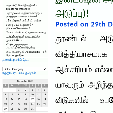
இன்டக்ஷன் அட
தைராய்டு சில அறிகுறிகள் –
symptoms of thyroid
அடுப்பு)!
மருத்துவரை, மருந்தை ஏமாற்றும்
ராசதந்திர பாக்டீரியாக்கள்!
பத்ம விபூஷன் டாக்டர் வி. சாந்தா!
Posted on 29th 
30க்கு மேல் திருமணம் =
தாய்மையில் சிக்கல் ?
பிளாஸ்டிக் (Plastic) உருவான வரலாறு
தூண்டல் அட
பூமியில் மனிதன் காலடி பதிக்க
முடியாத இடம்
வீட்டு மருந்தகத்தில்
பப்பாசியும்(பப்பாளி) ஒன்று
வித்தியாசமாக
அப்பன்டிசைடிஸ் (Appendicitis) – கல்
அடைப்பது அல்ல
தலைப்புகளில் தேட
தலைப்புகளில்
ஆச்சரியம் எல்ல
தேட
தேதிவாரியாக பதிவுகள்
December 2015
யாவரும் அறிந்
S
M
T
W
T
F
S
1
2
3
4
5
6
7
8
9
10
11
12
வீடுகளில் உப
13
14
15
16
17
18
19
20
21
22
23
24
25
26
27
28
29
30
31