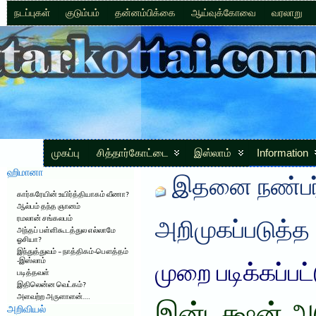
நடப்புகள்
குடும்பம்
தன்னம்பிக்கை
ஆய்வுக்கோவை
வரலாறு
முகப்பு
சித்தார்கோட்டை
இஸ்லாம்
Information
ஹிமானா
இதனை நண்பர்
கார்கரேயின் உயிர்த்தியாகம் வீணா?
ஆல்பம் தந்த ஞானம்
ரமலான் சங்கலபம்
அறிமுகப்படுத்த
அந்தப் பள்ளிகூடத்துல எல்லாமே
ஓசியா?
இந்துத்துவம் – நாத்திகம்-பௌத்தம்
-இஸ்லாம்
முறை படிக்கப்பட
படித்தவள்
இதிலென்ன வெட்கம்?
அளவற்ற அருளாளன்….
அறிவியல்