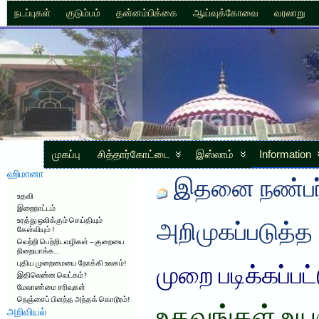
நடப்புகள்
குடும்பம்
தன்னம்பிக்கை
ஆய்வுக்கோவை
வரலாறு
முகப்பு
சித்தார்கோட்டை
இஸ்லாம்
Information
ஹிமானா
இதனை நண்பர்
உதவி
இறைநாட்டம்
உரத்து ஒலிக்கும் செய்தியும்
அறிமுகப்படுத்த
கேள்வியும் !
வெற்றி பெற்றிடவழிகள் – குறையை
நிறையாக்க…
புதிய முறைமையை நோக்கி உலகம்!
முறை படிக்கப்பட
இதிலென்ன வெட்கம்?
மேலாண்மை சரிவுகள்
நெஞ்சைப் பிளந்த அந்தக் கொடூரம்!
அறிவியல்