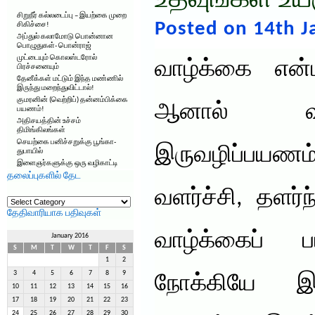
உதவுங்கள் உய
சிறுநீர் கல்லடைப்பு – இயற்கை முறை
Posted on 14th J
சிகிச்சை!
அப்துல் கலாமோடு பொன்னான
பொழுதுகள்- பொன்ராஜ்
முட்டையும் கொலஸ்டரோல்
வாழ்க்கை என்
பிரச்சனையும்
தேனீக்கள் மட்டும் இந்த மண்ணில்
இருந்து மறைந்துவிட்டால்!
குமரனின் (வெற்றிப்) தன்னம்பிக்கை
ஆனால் வள
பயணம்!
அதிசயத்தின் உச்சம்
திமிங்கிலங்கள்
செயற்கை பனிச்சறுக்கு பூங்கா-
இருவழிப்பயணம
துபாயில்
இளைஞர்களுக்கு ஒரு வழிகாட்டி
தலைப்புகளில் தேட
வளர்ச்சி, தளர்
தலைப்புகளில்
தேட
தேதிவாரியாக பதிவுகள்
வாழ்க்கைப் 
January 2016
S
M
T
W
T
F
S
1
2
3
4
5
6
7
8
9
நோக்கியே இரு
10
11
12
13
14
15
16
17
18
19
20
21
22
23
24
25
26
27
28
29
30