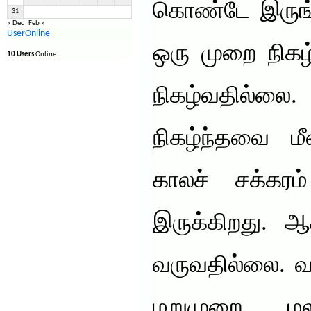
கொண்டே இருங்க
31
« Dec
Feb »
UserOnline
ஒரு முறை நிகழ
10 Users
Online
நிகழ்வதில்ல
நிகழ்ந்தவை மீ
காலச் சக்கர
இருக்கிறது. ஆ
வருவதில்லை. வா
மறுமுறை மல