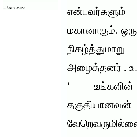
11 Users
Online
என்பவர்களும்
மகானாகும். ஒரு
நிகழ்த்தும
அழைத்தனர் . உட
‘ உங்களின்
தகுதியானவன
வேறெவருமில்லை