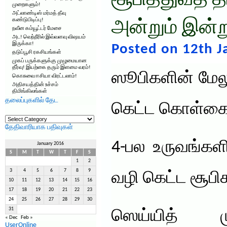
சூபித்துவத் த
முறைகளும்!
அட்லாண்டிஸ் மர்மத் தீவு
கண்டுபிடிப்பு!
அன்றும் இன்று
நவீன கம்யூட்டர் மேசை
அட! வெந்நீரில் இவ்வளவு விஷயம்
இருக்கா!
Posted on 12th J
தடுப்பூசி ரகசியங்கள்
முகப் பருக்களுக்கு முழுமையான
தீர்வு! இயற்கை தரும் இளமை வரம்!
ஸூபிகளின் மேலு
கொசுவை ஈசியா விரட்டலாம்!
அதிசயத்தின் உச்சம்
திமிங்கிலங்கள்
தலைப்புகளில் தேட
கெட்ட கொள்கை
தலைப்புகளில்
தேட
தேதிவாரியாக பதிவுகள்
4-பல உருவங்களி
January 2016
S
M
T
W
T
F
S
1
2
3
4
5
6
7
8
9
வழி கெட்ட சூபிக
10
11
12
13
14
15
16
17
18
19
20
21
22
23
24
25
26
27
28
29
30
31
ஸெய்யித் ம
« Dec
Feb »
UserOnline