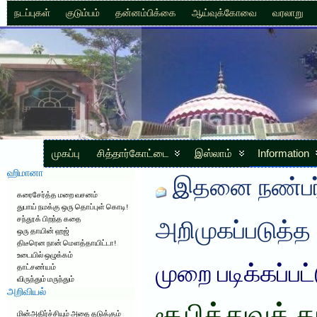
நடப்புகள்
குடும்பம்
தன்னம்பிக்கை
ஆய்வுக்கோவை
வரலாறு
முகப்பு
சித்தார்கோட்டை
இஸ்லாம்
Information
ஹிமானா
இதனை நண்பர்
கரைசேர்த்த மறை வசனம்
துபாய் நமக்கு ஒரு தொப்புள் கொடி!
சந்தூக் பிறந்த கதை
அறிமுகப்படுத்த
ஒரு தாயின் ஹஜ்
திடீரென நான் மௌத்தாயிட்டா!
உடையில் ஒழுக்கம்
முறை படிக்கப்பட
தாட்சண்யம்
விருந்தும் மருந்தும்
அறிவியல்
மின்அதிர்ச்சியும் அதை தடுக்கும்