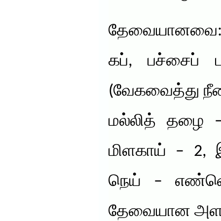
தேவையானவை:
கப், பச்சைப்
(வேகவைத்து நீர
மல்லித் தழை 
மிளகாய் – 2, 
நெய் – எண்ண
தேவையான அளவ