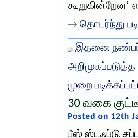
கூறுகின்றேன’ 
→
தொடர்ந்து படி
இதனை நண்பர்
அறிமுகப்படுத்த
முறை படிக்கப்பட
30 வகை குட்டீ
Posted on 12th J
பீஸ் ஸ்டஃப்டு சப்