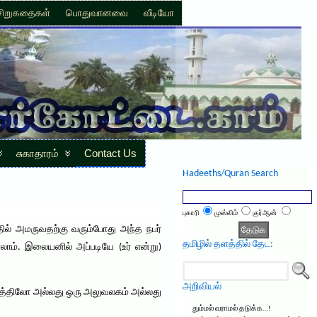
சிறுகதைகள்
பொதுவானவை
வீடியோ
சுகாதாரம்
Contact Us
Hadeeths/Quran Search
புகாரி
முஸ்லிம்
குர்ஆன்
ல் அமருவதற்கு வரும்போது அந்த நபர்
தமிழில் தளத்தில் தேட:
ாம். இலையனில் அப்படியே (உர் என்று)
அறிவியல்
சமயத்திலோ அல்லது ஒரு அலுவலகம் அல்லது
தும்மல் வராமல் தடுக்க…!