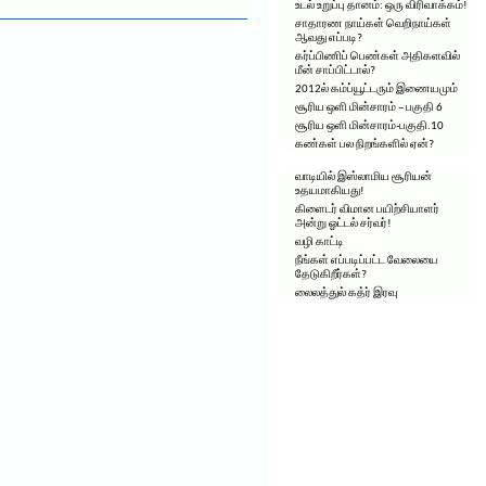
உடல் உறுப்பு தானம்: ஒரு விரிவாக்கம்!
சாதாரண நாய்கள் வெறிநாய்கள்
ஆவது எப்படி?
கர்ப்பிணிப் பெண்கள் அதிகளவில்
மீன் சாப்பிட்டால்?
2012ல் கம்ப்யூட்டரும் இணையமும்
சூரிய ஒளி மின்சாரம் – பகுதி 6
சூரிய ஒளி மின்சாரம்-பகுதி.10
கண்கள் பல நிறங்களில் ஏன்?
வாடியில் இஸ்லாமிய சூரியன்
உதயமாகியது!
கிளைடர் விமான பயிற்சியாளர்
அன்று ஓட்டல் சர்வர்!
வழி காட்டி
நீங்கள் எப்படிப்பட்ட வேலையை
தேடுகிறீர்கள்?
லைலத்துல் கத்ர் இரவு