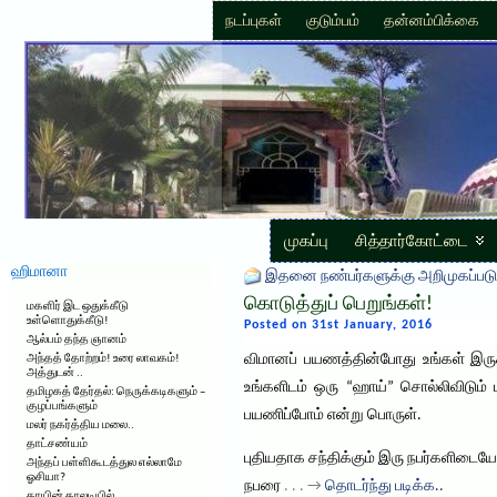
நடப்புகள்
குடும்பம்
தன்னம்பிக்கை
முகப்பு
சித்தார்கோட்டை
ஹிமானா
இதனை நண்பர்களுக்கு அறிமுகப்படு
கொடுத்துப் பெறுங்கள்!
மகளிர் இட ஒதுக்கீடு
உள்ளொதுக்கீடு!
Posted on 31st January, 2016
ஆல்பம் தந்த ஞானம்
விமானப் பயணத்தின்போது உங்கள் இரு
அந்தத் தோற்றம்! உரை லாவகம்!
அத்துடன் ..
உங்களிடம் ஒரு “ஹாய்” சொல்லிவிடும்
தமிழகத் தேர்தல்: நெருக்கடிகளும் –
குழப்பங்களும்
பயணிப்போம் என்று பொருள்.
மலர் நகர்த்திய மலை..
தாட்சண்யம்
புதியதாக சந்திக்கும் இரு நபர்களிடைய
அந்தப் பள்ளிகூடத்துல எல்லாமே
ஓசியா?
நபரை
. . . →
தொடர்ந்து படிக்க..
தாயின் காலடியில்