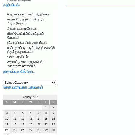
அறிவியல்
தொண்டையை காப்பாற்றுங்கள்
எலும்பில் ஏற்படும் வலிகளும்
அறிகுறிகளும்
அல்சர் கவனம் தேவை!
விண்வெளியில் பிளாட்டினம்
வேட்டை!
நட்சத்திரங்களின் மரணங்கள்
படிப்பது எப்படி? படிப்பதை நினைவில்
நிறுத்துவது எப்படி?
உணவு அரசியல்!
தைராய்டு சில அறிகுறிகள் –
symptoms of thyroid
தலைப்புகளில் தேட
தலைப்புகளில்
தேட
தேதிவாரியாக பதிவுகள்
January 2016
S
M
T
W
T
F
S
1
2
3
4
5
6
7
8
9
10
11
12
13
14
15
16
17
18
19
20
21
22
23
24
25
26
27
28
29
30