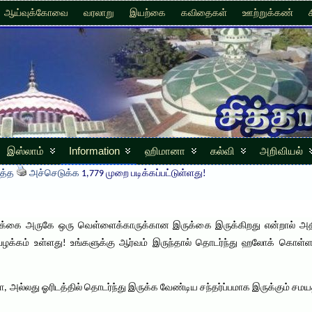
ஆய்வுக்கோவை
வரலாறு
இயற்கை
கவிதைகள்
ஊற்றுக்கண்
இஸ்லாம்
Information
ஹிமானா
கல்வி
அறிவியல்
த்த
அச்செடுக்க
1,779 முறை படிக்கப்பட்டுள்ளது!
க்கை அருகே ஒரு வெள்ளைக்காருக்கான இருக்கை இருக்கிறது என்றால் அதி
 பழக்கம் உள்ளது! உங்களுக்கு ஆர்வம் இருந்தால் தொடர்ந்து ஹலோக் கொள்ளல
ோ, அல்லது ஓரிடத்தில் தொடர்ந்து இருக்க வேண்டிய சந்தர்ப்பமாக இருக்கும் 