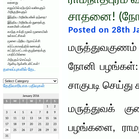
ராமநாதபுரம் 
வரலாறு
எலும்பில் ஏற்படும் வலிகளும்
அறிகுறிகளும்
சாதனை! (நோ
இந்திய அறிவியலின் தந்தை!
இந்திய அறிவியல் துறைக்கு
கலாமின் பங்களி
Posted on 28th J
காந்த சக்தி மூலம் மூளையின்
உள்காட்சிகள்
மூளை பற்றிய ஆராய்ச்சி
மருத்துவகுண
கர்ப்பகாலத்தில் உணவுக்
கட்டுப்பாட்டால் குழந்தைக்கு
பாதிப்பில்லை
அற்புதம் செய்யும்
நோனி பழங்கள்:
ஆன்டிஆக்ஸிடன்ட்கள்!
தலைப்புகளில் தேட
தலைப்புகளில்
தேட
சாகுபடி செய்த
தேதிவாரியாக பதிவுகள்
January 2016
S
M
T
W
T
F
S
மருத்துவக் க
1
2
3
4
5
6
7
8
9
10
11
12
13
14
15
16
17
18
19
20
21
22
23
பழங்களை, ராமந
24
25
26
27
28
29
30
31