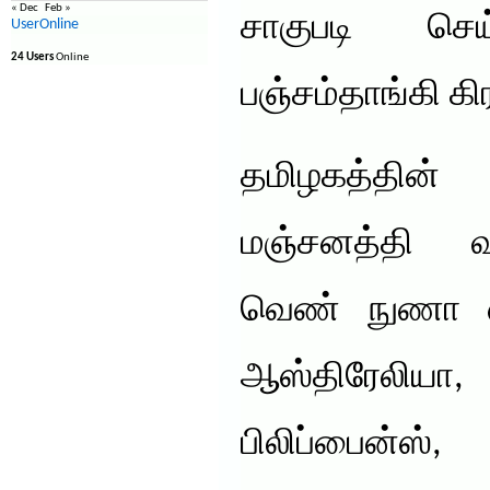
« Dec
Feb »
சாகுபடி செய்
UserOnline
24 Users
Online
பஞ்சம்தாங்கி கி
தமிழகத்தின
மஞ்சனத்தி வ
வெண் நுணா எ
ஆஸ்திரேலியா,
பிலிப்பைன்