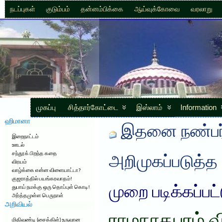
நடப்புகள்
குடும்பம்
தன்னம்பிக்கை
ஆய்வுக்கோவை
வரலாறு
முகப்பு
சித்தார்கோட்டை
இஸ்லாம்
Information
ஹிமானா
இதனை நண்பர்
இறைநாட்டம்
ஊடல்
சந்தூக் பிறந்த கதை
அறிமுகப்படுத்த
விரயம்
வாழ்க்கை என்ன விளையாட்டா?
குஜராத்தில் பயங்கரவாதம்!
முறை படிக்கப்பட
துபாய் நமக்கு ஒரு தொப்புள் கொடி!
அர்த்தமுள்ள பெருநாள்
அறிவியல்
மிதிவண்டி (சைக்கிள்) உருவான