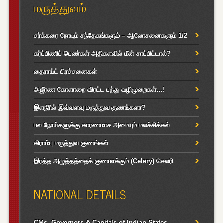
மருத்துவம்
சர்க்கரை நோயும் சந்தேகங்களும் – ஆலோசனைகளும் 1/2
கர்ப்பிணிப் பெண்கள் அதிகளவில் மீன் சாப்பிட்டால்?
தைராய்ட் பிரச்சனைகள்
அஜீரண கோளாறை விரட்ட பத்து வழிமுறைகள்…!
இளநீரில் இவ்வளவு மருத்துவ குணங்களா?
பல நோய்களுக்கு காரணமாக அமையும் மலச்சிக்கல்
கிராம்பு மருத்துவ குணங்கள்
இரத்த அழுத்தத்தைக் குணமாக்கும் (Celery) செலரி
NATIONAL DETAILS
CMs, Governors & Capitals of Indian States