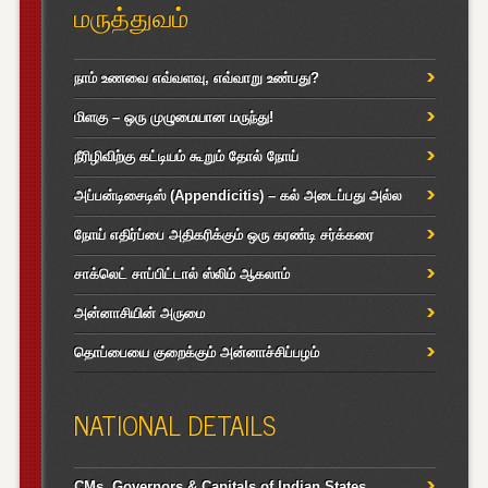
மருத்துவம்
நாம் உணவை எவ்வளவு, எவ்வாறு உண்பது?
மிளகு – ஒரு முழுமையான மருந்து!
நீரிழிவிற்கு கட்டியம் கூறும் தோல் நோய்
அப்பன்டிசைடிஸ் (Appendicitis) – கல் அடைப்பது அல்ல
நோய் எதிர்ப்பை அதிகரிக்கும் ஒரு கரண்டி சர்க்கரை
சாக்லெட் சாப்பிட்டால் ஸ்லிம் ஆகலாம்
அன்னாசியின் அருமை
தொப்பையை குறைக்கும் அன்னாச்சிப்பழம்
NATIONAL DETAILS
CMs, Governors & Capitals of Indian States