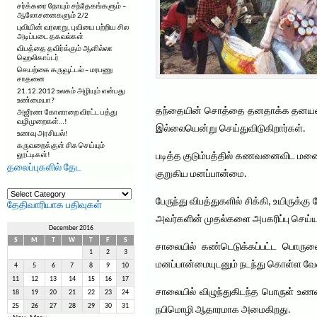
சர்க்கரை நோயும் சந்தேகங்களும் –
ஆலோசனைகளும் 2/2
புவியின் வரலாறு, புவியை பற்றிய சில
அடிப்படை தகவல்கள்
விபத்தை தவிர்க்கும் ஆளில்லா
ஹெலிகாப்டர்
செயற்கை கருவூட்டல் – மரபணு
சாதனை
21.12.2012 உலகம் அழியும் என்பது
உண்மையா?
தந்தையின் சொத்தை தனதாக்க தனயன் தக
அஜீரண கோளாறை விரட்ட பத்து
வழிமுறைகள்…!
இல்லையென்று செய்துவிடுகிறார்கள்.
உணவு அரசியல்!
கருவறைக்குள் சிசு செய்யும்
லூட்டிகள்!
படித்த குடும்பத்தில் கணவனைவிட மனைவ
தலைப்புகளில் தேட
குறுகிய மனப்பான்மை.
தலைப்புகளில்
தேட
பேருந்து விபத்துகளில் சிக்கி, உயிருக
தேதிவாரியாக பதிவுகள்
அவர்களின் முதல்களை அபகரிப்பு செய்யும
December 2016
S
M
T
W
T
F
S
சாலையில் கண்டெடுக்கப்பட்ட பொருள
1
2
3
மனப்பான்மையுடனும் நடந்து கொள்ள வேண
4
5
6
7
8
9
10
11
12
13
14
15
16
17
சாலையில் விழுந்துகிடந்த பொருள் உண
18
19
20
21
22
23
24
25
26
27
28
29
30
31
நபிமொழி ஆதாரமாக அமைகிறது.