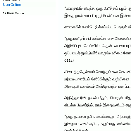
« Nov
Mar »
UserOnline
“பாதையில் கிடந்த ஒரு பேரீத்தம் பழம்
12 Users
Online
இதை நான் சாப்பிட்டிருப்பேன்’ என இவ்வ
சாலையில் கண்டெடுக்கப்பட்ட பொருள் வ
“ஒரு மனிதர் நபி ஸல்லல்லாஹு அலைஹி வஸல
அறிவிப்புச் செய்வீர்!; அதன் பையைய
ஒப்படைத்துவிடுவீர்! யாருமே உரிமை கோ
6112)
கிடைத்ததெல்லாம் சொந்தம் என கொண்டா
உரிமையாளரிடம் சேர்ப்பிக்கும் வழிய
அலைஹி வஸல்லம் அன்றே பரந்த மனப்பான்
அடுத்தவரின் நலன் மீதும், பொருள் ம
கிடக்க வேண்டும். நாம் இறைவனிடம் அருள
“ஒரு தடவை நபி ஸல்லல்லாஹு அலைஹி வஸ
இறைவா எனக்கும், முஹம்மது ஸல்லல்லா