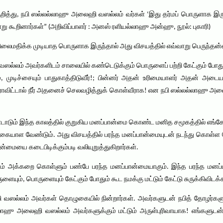
 குறித்து, நபி ஸல்லல்லாஹு அலைஹி வஸல்லம் வர்கள் ‘இது தர்மப் பொருளாக இரு
ாறு கூறினார்கள்” (அறிவிப்பாளர் : அனஸ் ரளியல்லாஹு அன்ஹு, நூல்: புகாரி)
ிலைமதிக்க முடியாத பொருளாக இருந்தால் அது விசயத்தில் எவ்வாறு பெருந்தன
்லம் அவர்களிடம் சாலையில் கண்டெடுக்கும் பொருளைப் பற்றி கேட்கும் போது. ‘
ும், முடிச்சையும் பாதுகாத்திடுவீர்!; பின்னர் அதன் உரிமையாளர் அதன் 
ராவிட்டால் நீர் அதனைச் செலவழித்துக் கொள்வீராக! என நபி ஸல்லல்லாஹு அலைஹ
டும் இந்த காலத்தில் குறுகிய மனப்பான்மை கொண்ட மனித சமூகத்தில் எங்கே 
ினை கையாள வேண்டும். அது விசயத்தில் பரந்த மனப்பான்மையுடன் நடந்து கொள
மையை கடைபிடிக்கும்படி வலியுறுத்துகிறார்கள்.
ீதும் அக்கறை கொள்ளும் பண்பே பரந்த மனப்பான்மையாகும். இந்த பரந்த மன
ையும், பொருளையும் கேட்கும் போதும் கூட நமக்கு மட்டும் கேட்டு சுருக்கிவிடக்
ல்லம் அவர்கள் தொழுகையில் நின்றார்கள். அவர்களுடன் நபித் தோழர்களும
ஹு அலைஹி வஸல்லம் அவர்களுக்கும் மட்டும் அருள்புரிவாயாக! எங்களுடன் 