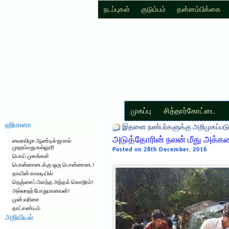
நடப்புகள்
குடும்பம்
தன்னம்பிக்கை
முகப்பு
சித்தார்கோட்டை
ஹிமானா
இதனை நண்பர்களுக்கு அறிமுகப்படு
அடுத்தோரின் நலன் மீது அக்
வைரவிழா ஆண்டில் ஜமால்
முஹம்மது கல்லூரி
Posted on 28th December, 2016
பொய் முகங்கள்
பொன்னாடைக்கு ஒரு பொன்னாடை!
தாயின் காலடியில்
நெஞ்சைப் பிளந்த அந்தக் கொடூரம்!
அல்லாஹ் போதுமானவன்!
முன் வரிசை
தாட்சண்யம்
அறிவியல்