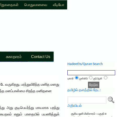
சிறுகதைகள்
பொதுவானவை
வீடியோ
சுகாதாரம்
Contact Us
Hadeeths/Quran Search
புகாரி
முஸ்லிம்
குர்ஆன்
 வருகிறது. பரந்துவிரிந்த மனித மனது
தமிழில் தளத்தில் தேட:
 பரந்த மனப்பான்மை சிறந்த மனிதனை
அறிவியல்
ந்து அது குடிபெயர்ந்து மாயமாக பறந்து
சுயநலம் எனும் பாதையில் பயணித்துக்
சூரிய ஒளி மின்சாரம் – பகுதி 6