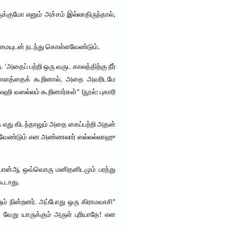
க்குமோ எனும் அச்சம் இல்லாதிருந்தால்,
்மையுடன் நடந்து கொள்ளவேண்டும்.
அதைப் பற்றி ஒரு வருட காலத்திற்கு நீர்
அடையாளத்தைக் கூறினால், அதை அவரிடமே
ி வஸல்லம் கூறினார்கள்” (நூல்: புகாரி
எது கிடந்தாலும் அதை கைப்பற்றி அதன்
்ள வேண்டும் என அண்ணலார் ஸல்லல்லாஹு
ப்பான்ஆ ஒவ்வொரு மனிதனிடமும் பரந்து
கூடாது.
் நின்றனர். அப்போது ஒரு கிராமவாசி”
வேறு யாருக்கும் அருள் புரியாதே! என