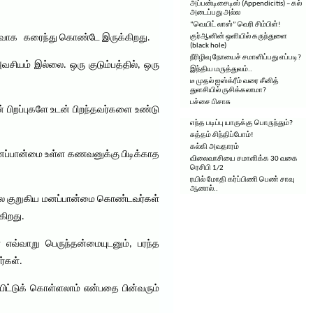
அப்பன்டிசைடிஸ் (Appendicitis) – கல்
அடைப்பது அல்ல
“வெயிட் லாஸ்” வெரி சிம்பிள்!
ிரைவாக கரைந்து கொண்டே இருக்கிறது.
குர்ஆனின் ஒளியில் கருந்துளை
(black hole)
நீரிழிவு நோயைச் சமாளிப்பது எப்படி?
ியம் இல்லை. ஒரு குடும்பத்தில், ஒரு
இந்திய மருத்துவம்..
டீ முதல் ஐஸ்க்ரீம் வரை சீனித்
துளசியில் ருசிக்கலாமா?
பச்சை பிசாசு
பிறப்புகளே உடன் பிறந்தவர்களை உண்டு
எந்த படிப்பு யாருக்கு பொருந்தும்?
சுத்தம் சிந்திப்போம்!
கல்கி அவதாரம்
மனப்பான்மை உள்ள கணவனுக்கு பிடிக்காத
விலைவாசியை சமாளிக்க 30 வகை
ரெசிபி 1/2
ரயில் மோதி கர்ப்பிணி பெண் சாவு
ஆனால்..
ாத சில குறுகிய மனப்பான்மை கொண்டவர்கள்
கிறது.
வ்வாறு பெருந்தன்மையுடனும், பரந்த
்கள்.
ிட்டுக் கொள்ளலாம் என்பதை பின்வரும்