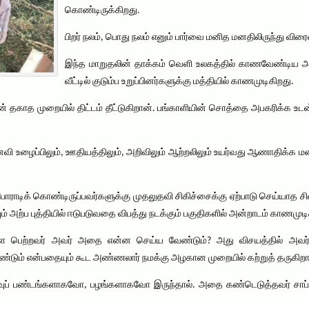
கொண்டிருக்கிறது.
பிறர் நலம், பொது நலம் எனும் பார்வை மனித மனதிலிருந்து வ
இந்த மாறுதலின் தாக்கம் வெளி உலகத்தில் காணவேண்டிய அவச
வீட்டில் குடும்ப உறுப்பினர்களுக்கு மத்தியில் காணமுடிகிறது.
ாத முறையில் திட்டம் தீட்டுகிறான். பங்காளியின் சொத்தை அபகரிக்க உடன் 
ி உழைப்பிலும், ஊதியத்திலும், அறிவிலும் ஆற்றலிலும் உயர்வது ஆணாதிக்க 
்கு போராடிக் கொண்டிருப்பவர்களுக்கு முதலுதவி சிகிச்சைக்கு ஏற்பாடு செய்ய
் அற்ப புத்தியில் ஈடுபடுவதை விபத்து நடக்கும் பகுதிகளில் அன்றாடம் காணமுடி
ை பெற்றவர் அவர் அதை என்ன செய்ய வேண்டும்? அது விசயத்தில் அவர் எ
்டும் என்பதையும் கூட அண்ணலார் நமக்கு அழகான முறையில் கற்றுத் தருகிறார
வுப் பண்டங்களாகவோ, பழங்களாகவோ இருந்தால். அதை கண்டெடுத்தவர் சாப்ப