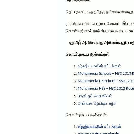
பிரார்த்தித்தார்.
தொழுகை முடிந்தபிறகு நபி ஸல்லல்லாஹு
முஸ்லிம்களில் பெரும்பாலோனர் இப்ப
கொள்வதினால் நாம் சிறுமை அடையமாட்ட
ஹாபிழ் அ. செய்யது அலி மஸ்லஹி, பாஜில்
தொடர்புடைய ஆக்கங்கள்
உழ்ஹிய்யாவின் சட்டங்கள்
Mohamedia Schools – HSC 2013 R
Mohamedia HS School – SSLC 201
Mohamedia HSS – HSC 2012 Resu
பதவி ஓர் அமானிதம்
அன்னை ஆயிஷா (ரழி)
தொடர்புடைய ஆக்கஙள்:
உழ்ஹிய்யாவின் சட்டங்கள்