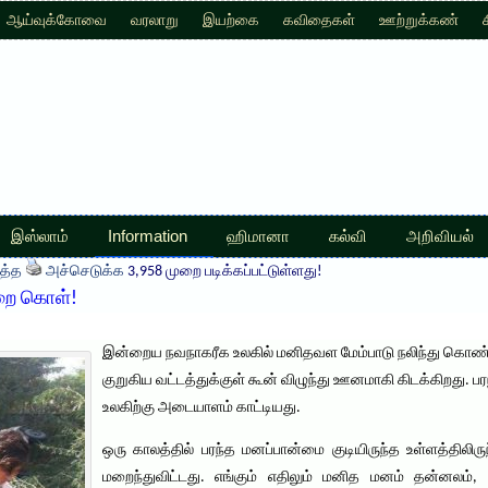
ஆய்வுக்கோவை
வரலாறு
இயற்கை
கவிதைகள்
ஊற்றுக்கண்
இஸ்லாம்
Information
ஹிமானா
கல்வி
அறிவியல்
த்த
அச்செடுக்க
3,958 முறை படிக்கப்பட்டுள்ளது!
கறை கொள்!
இன்றைய நவநாகரீக உலகில் மனிதவள மேம்பாடு நலிந்து கொண்டே
குறுகிய வட்டத்துக்குள் கூன் விழுந்து ஊனமாகி கிடக்கிறது.
உலகிற்கு அடையாளம் காட்டியது.
ஒரு காலத்தில் பரந்த மனப்பான்மை குடியிருந்த உள்ளத்திலிரு
மறைந்துவிட்டது. எங்கும் எதிலும் மனித மனம் தன்னலம், 