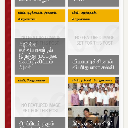
,
,
,
,
,
கல்வி
குழந்தைகள்
திருமணம்
கல்வி
குழந்தைகள்
பொதுவானவை
பொதுவானவை
அடுத்த
கல்வியாண்டில்
இருந்து முப்பருவ
கல்வித் திட்டம்
வியாபாரத்தினால்
அமல்
விபரிதமான கல்வி
,
,
,
கல்வி
பொதுவானவை
கல்வி
நடப்புகள்
பொதுவானவை
சிறப்பிடம் தரும்
இதுதான் மாதிரிப்