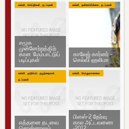
,
,
,
,
கல்வி
செய்திகள்
நடப்புகள்
கல்வி
தன்னம்பிக்கை
நடப்புகள்
சமூக
முன்னேற்றத்திற்
கான ‘மேம்பாட்டுப்
காலேஜ் கார்னர் –
படிப்புகள்’
செல்வி ஹலிமா
,
,
,
,
கல்வி
குடும்பம்
குழந்தைகள்
கல்வி
பொதுவானவை
நடப்புகள்
பிளஸ்-2 தேர்வு
எத்தனை தடவை
கால அட்டவணை
சொன்னாலும்…
-2012