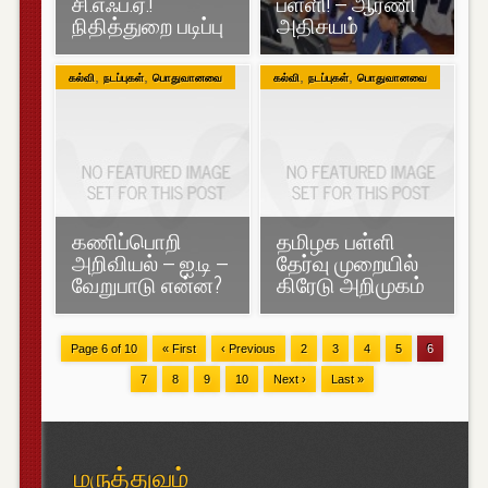
சி.எஃப்.ஏ.!
பள்ளி! – ஆரணி
நிதித்துறை படிப்பு
அதிசயம்
,
,
,
,
கல்வி
நடப்புகள்
பொதுவானவை
கல்வி
நடப்புகள்
பொதுவானவை
கணிப்பொறி
தமிழக பள்ளி
அறிவியல் – ஐ.டி –
தேர்வு முறையில்
வேறுபாடு என்ன?
கிரேடு அறிமுகம்
Page 6 of 10
« First
‹ Previous
2
3
4
5
6
7
8
9
10
Next ›
Last »
மருத்துவம்