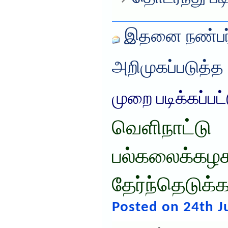
இதனை நண்பர்
அறிமுகப்படுத்த
முறை படிக்கப்பட
வெளிநாட்டு
பல்கலைக்கழ
தேர்ந்தெடுக்
Posted on 24th J