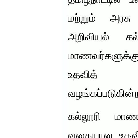
தமிழ்நாட்டில்
மற்றும் அரச
அறிவியல் கல்ல
மாணவர்களுக்க
உதவித
வழங்கப்படுகின்
கல்லூரி மாணவ
வகையான உதவ