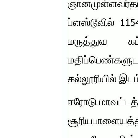
ஞானமுள்ளவர்
ப்ளஸ்டூவில் 11
மருத்துவ க
மதிப்பெண்களுட
கல்லூரியில் இடம் 
ஈரோடு மாவட்டத்
சூரியபாளையத்தி