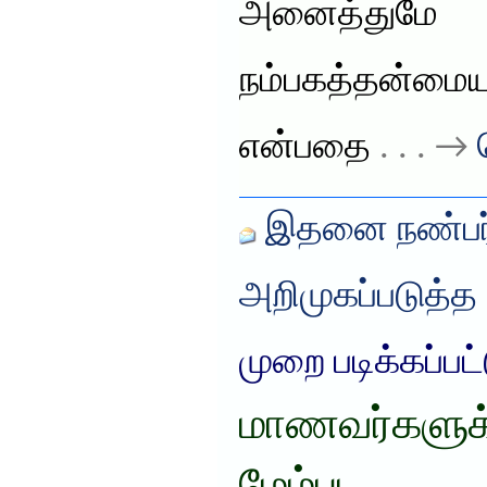
அனைத்துமே
நம்பகத்தன்மை
என்பதை
. . . →
இதனை நண்பர்
அறிமுகப்படுத்த
முறை படிக்கப்பட
மாணவர்களுக்