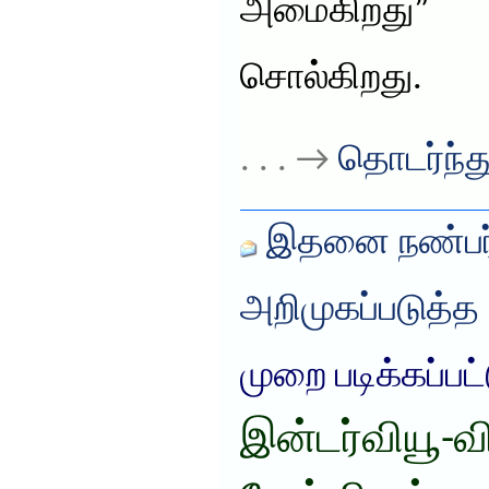
அமைகிறது” 
சொல்கிறது.
. . . →
தொடர்ந்து
இதனை நண்பர்
அறிமுகப்படுத்த
முறை படிக்கப்பட
இன்டர்வியூ-வி