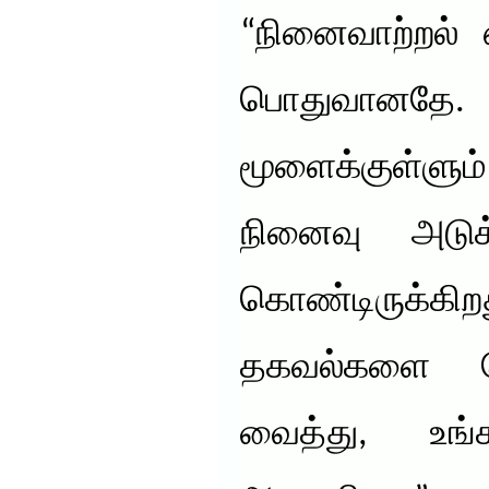
“நினைவாற்றல் 
பொதுவானத
மூளைக்குள்ளும
நினைவு அடுக்
கொண்டிருக்கி
தகவல்களை ச
வைத்து, உங்