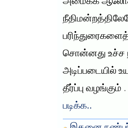
அமைக்க ஆலோசன
நீதிமன்றத்திலே
பரிந்துரைகளைத்
சொன்னது உச்ச ந
அடிப்படையில் உய
தீர்ப்பு வழங்கும்
.
படிக்க..
இதனை நண்பர்