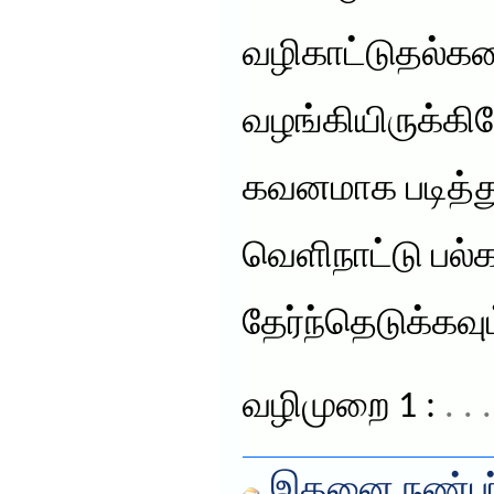
வழிகாட்டுதல்க
வழங்கியிருக்கி
கவனமாக படித்து
வெளிநாட்டு பல
தேர்ந்தெடுக்கவும
வழிமுறை 1 :
. .
இதனை நண்பர்