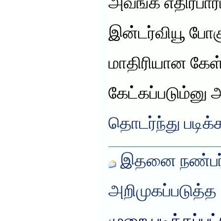
அவங்க எதிர்பார்ப
இன்டர்வியூ போ
மாதிரியான கேள
கேட்கப்படும்னு
தொடர்ந்து படிக்
இதனை நண்பர்
அறிமுகப்படுத்த