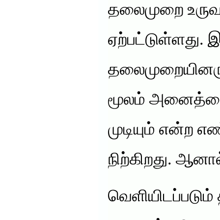
தலைமுறை உருவா
ஏற்பட்டுள்ளது. இ
தலைமுறையினர
மூலம் அனைத்தை
முடியும் என்ற 
நிற்கிறது. ஆன
வெளியிடப்படும்