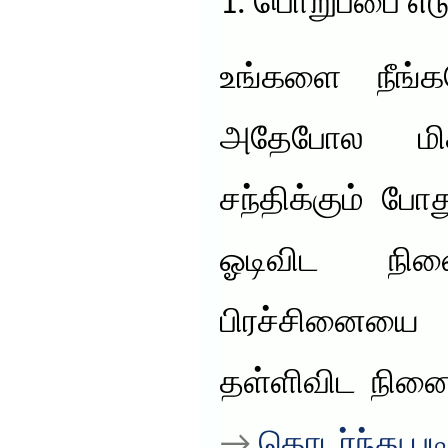
1. பொறுப்பை எட
உங்களை நீங்க
அதேபோல மிக
சந்திக்கும் போ
ஓடிவிட நின
பிரச்சினைய
தள்ளிவிட நினை
→
தொடர்ந்து படி