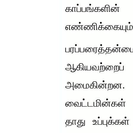
காப்பங்கள
எண்ணிக்கையும
பரப்பரைத்தன
ஆகியவற்ற
அமைகின்றன
வைட்டமின்கள்
தாது உப்புக்க