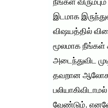
நீங்கள் விரும்பும்
இடமாக இருந்துவ
விஷயத்தில் விர
மூலமாக நீங்கள்
அடைந்துவிட மு
தவறான ஆலோச
பலியாகிவிடாமல
வேண்டும். எனவ