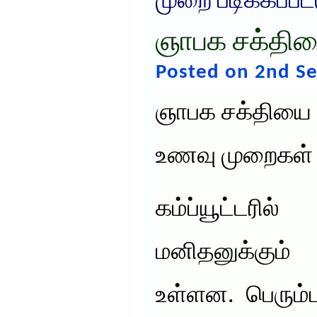
முறை படிக்கப்பட
ஞாபக சக்திய
Posted on 2nd S
ஞாபக சக்தியை 
உணவு முறைகள்
கம்ப்யூட்டர
மனிதனுக்கும்
உள்ளன. பெரும்