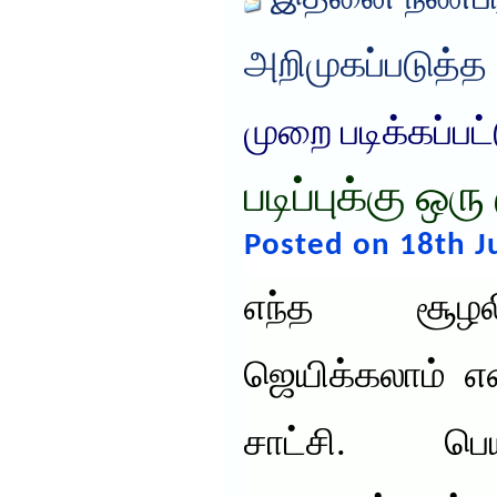
அறிமுகப்படுத்த
முறை படிக்கப்பட
படிப்புக்கு ஒ
Posted on 18th J
எந்த சூழலி
ஜெயிக்கலாம் எ
சாட்சி. பெ