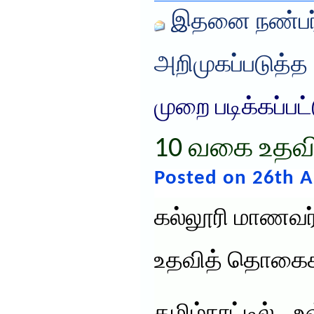
இதனை நண்பர்
அறிமுகப்படுத்த
முறை படிக்கப்பட
10 வகை உதவ
Posted on 26th A
கல்லூரி மாணவர
உதவித் தொகை