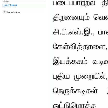
படைப்பாற்றல் தி
« Mar
UserOnline
18 Users
Online
திறனையும் வெளி
சி.பி.எஸ்.இ., பா
கேள்வித்தா
இயக்ககம் வடிவ
புதிய முறையில
நெருக்கடிகள் 
ஒட்டுமொத்த 