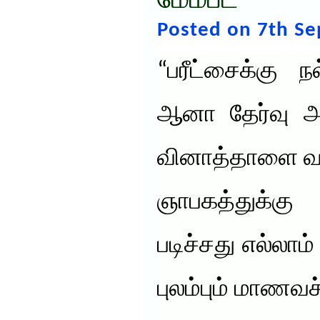
மேம்பட
Posted on 7th S
“பரீட்சைக்கு ந
ஆனா தேர்வு அ
வினாத்தாளை வா
ஞாபகத்துக்கு
படிச்சது எல்லாம
புலம்பும் மாணவச