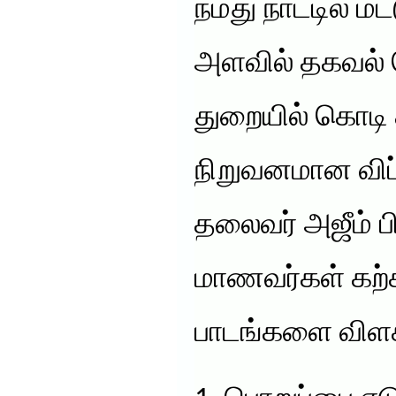
நமது நாட்டில் மட
அளவில் தகவல் 
துறையில் கொடி க
நிறுவனமான விப
தலைவர் அஜீம் பி
மாணவர்கள் கற்க
பாடங்களை விள