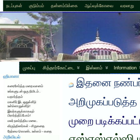
நடப்புகள்
குடும்பம்
தன்னம்பிக்கை
ஆய்வுக்கோவை
வரலாறு
முகப்பு
சித்தார்கோட்டை
இஸ்லாம்
Information
ஹிமானா
இதனை நண்பர்
கரைசேர்த்த மறை வசனம்
உங்களுடன் ஒரு நிமிடம்..
யதார்த்தம்
அறிமுகப்படுத்த
மகளிர் இட ஒதுக்கீடு
உள்ளொதுக்கீடு!
இவர்களுக்காகவும்
பிரார்த்திப்போம்!
முறை படிக்கப்பட
மலர் நகர்த்திய மலை..
விருந்தினர்கள் – சிறுகதை
நேர்மை கொண்ட உள்ளம் – கதை
அறிவியல்