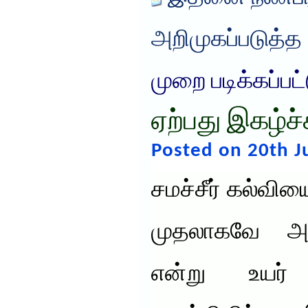
அறிமுகப்படுத்த
முறை படிக்கப்பட
ஏற்பது இகழ்ச்
Posted on 20th J
சமச்சீர் கல்வி
முதலாகவே அம
என்று உயர் ந