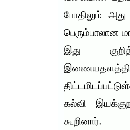
போதிலும் அது க
பெரும்பாலான ம
இது குறி
இணையதளத்
திட்டமிடப்பட்டுள
கல்வி இயக்குந
கூறினார்.