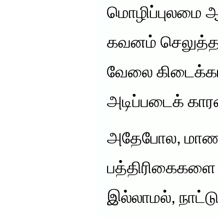
மொழிப்புலமை ஆ
கவனம் செலுத்தா
வேலை கிடைக்க
அடிப்படைக் கா
அதேபோல, மாணவப
பத்திரிகைகளை வ
இல்லாமல், நாட்ட