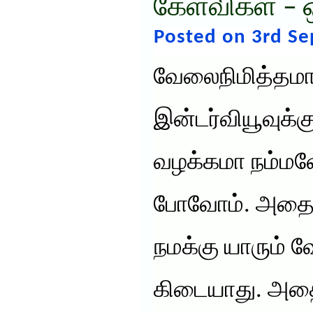
கேள்விகள் – 
Posted on 3rd S
வேலைநிமித்தம
இன்டர்வியூவுக்க
வழக்கமா நம்ம
போவோம். அதை மட்
நமக்கு யாரும் 
கிடையாது. அதை