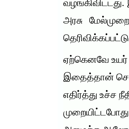
வழங்கிவிட்டது.
அரசு மேல்முறைய
தெரிவிக்கப்பட்ட
ஏற்கெனவே உயர் 
இதைத்தான் ச
எதிர்த்து உச்ச ந
முறையிட்டபோது,