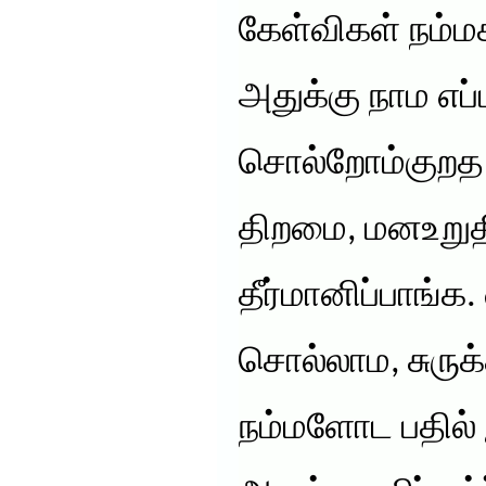
கேள்விகள் நம்மக
அதுக்கு நாம எப்ப
சொல்றோம்குறத
திறமை, மனஉறுத
தீர்மானிப்பாங்க
சொல்லாம, சுருக்க
நம்மளோட பதில்