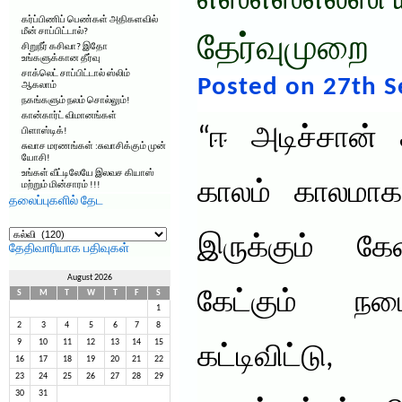
எஸ்எஸ்எல்ஸி ய
கர்ப்பிணிப் பெண்கள் அதிகளவில்
மீன் சாப்பிட்டால்?
தேர்வுமுறை
சிறுநீர் கசிவா? இதோ
உங்களுக்கான தீர்வு
சாக்லெட் சாப்பிட்டால் ஸ்லிம்
Posted on 27th 
ஆகலாம்
நகங்களும் நலம் சொல்லும்!
கான்கார்ட் விமானங்கள்
“ஈ அடிச்சான் 
பிளாஸ்டிக்!
சுவாச மரணங்கள் :சுவாசிக்கும் முன்
யோசி!
உங்கள் வீட்டிலேயே இலவச கியாஸ்
காலம் காலமாக 
மற்றும் மின்சாரம் !!!
தலைப்புகளில் தேட
தலைப்புகளில்
தேட
இருக்கும் கே
தேதிவாரியாக பதிவுகள்
August 2026
கேட்கும் ந
S
M
T
W
T
F
S
1
2
3
4
5
6
7
8
9
10
11
12
13
14
15
கட்டிவிட்ட
16
17
18
19
20
21
22
23
24
25
26
27
28
29
30
31