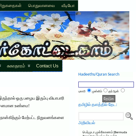
சிறுகதைகள்
பொதுவானவை
வீடியோ
சுகாதாரம்
Contact Us
Hadeeths/Quran Search
புகாரி
முஸ்லிம்
குர்ஆன்
ருந்தால் ஒரு பழைய இரும்பு வியாபாரி
தமிழில் தளத்தில் தேட:
ிர்தசனமான உண்மை!
நான்கிற்கும் மேற்பட்ட நிறுவனங்களை
அறிவியல்
பெர்முடா முக்கோணம் [Bermuda