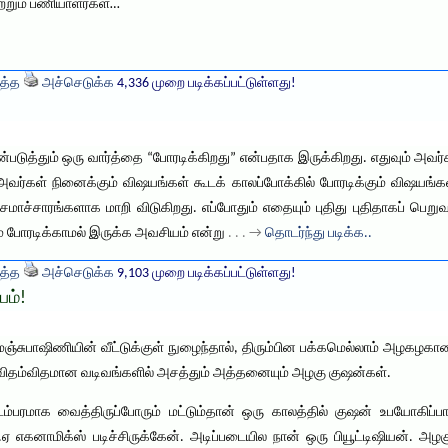
ற்றும் பணியாளர்கள்…
த்த
அச்செடுக்க
4,336 முறை படிக்கப்பட்டுள்ளது!
்தும் ஒரு வார்த்தை “போரடிக்கிறது” என்பதாக இருக்கிறது. எதுவும் அவர்கள
அவர்கள் நினைக்கும் விஷயங்கள் கூடக் காலப்போக்கில் போரடிக்கும் விஷயங்
மாச்சாரங்களாக மாறி விடுகிறது. எப்போதும் எதையும் புதிது புதிதாகப் பெறு
் போரடிக்காமல் இருக்க அவசியம் என்று
. . . →
தொடர்ந்து படிக்க..
த்த
அச்செடுக்க
9,103 முறை படிக்கப்பட்டுள்ளது!
பம்!
ஞ்சுபாஷிணியின் வீட்டுக்குள் நுழைந்தால், திரும்பின பக்கமெல்லாம் அழகழ
ம் விதம்விதமான வடிவங்களில் அசத்தும் அத்தனையும் அழகு குஷன்கள்.
ம்பரமாக வைத்திருப்போரும் மட்டும்தான் ஒரு காலத்தில் குஷன் உபயோகிப்பார
ம்.ஏ எகனாமிக்ஸ் படிச்சிருக்கேன். அடிப்படையில நான் ஒரு பியூட்டிஷியன். 