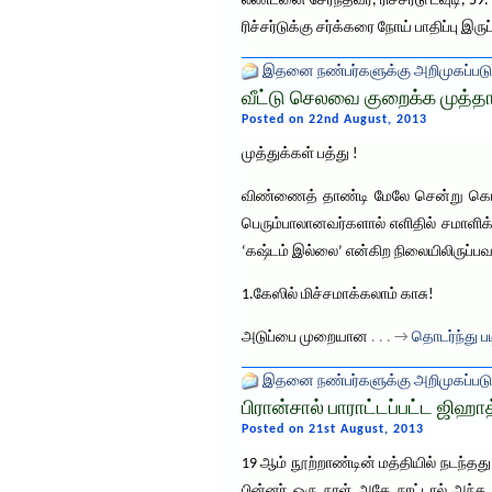
லண்டனை சேர்ந்தவர், ரிச்சர்டு டவுடி, 
ரிச்சர்டுக்கு சர்க்கரை நோய் பாதிப்பு 
இதனை நண்பர்களுக்கு அறிமுகப்படு
வீட்டு செலவை குறைக்க முத்த
Posted on 22nd August, 2013
முத்துக்கள் பத்து !
விண்ணைத் தாண்டி மேலே சென்று கொண்
பெரும்பாலானவர்களால் எளிதில் சமாளிக
‘கஷ்டம் இல்லை’ என்கிற நிலையிலிருப்பவ
1.கேஸில் மிச்சமாக்கலாம் காசு!
அடுப்பை முறையான
. . . →
தொடர்ந்து ப
இதனை நண்பர்களுக்கு அறிமுகப்படு
பிரான்சால் பாராட்டப்பட்ட ஜிஹாத்
Posted on 21st August, 2013
19 ஆம் நூற்றாண்டின் மத்தியில் நடந்தது
பின்னர் ஒரு நாள் அதே நாட்டால் அந்த 