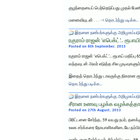
குழந்தையைப் பெற்றெடுப்பது முதல் பேண
மனைவியுடன்
. . . →
தொடர்ந்து படிக்க..
இதனை நண்பர்களுக்கு அறிமுகப்படு
ரகுராம் ராஜன் ‘எபெக்ட்’.. ரூபாயி
Posted on 6th September, 2013
ரகுராம் ராஜன் ‘எபெக்ட்’.. ரூபாய் மதிப்ப
வந்தவுடன் அவர் எடுத்த சில முடிவுகளும
இதைத் தொடர்ந்து டாலருக்கு நிகரான ரூபா
தொடர்ந்து படிக்க..
இதனை நண்பர்களுக்கு அறிமுகப்படு
சீரான உணவு பழக்க வழக்கத்தால்
Posted on 27th August, 2013
பிரிட்டனை சேர்ந்த, 59 வயது நபர், தனக்
உலக சர்க்கரை நோயாளிகளிடையே நம்பிக