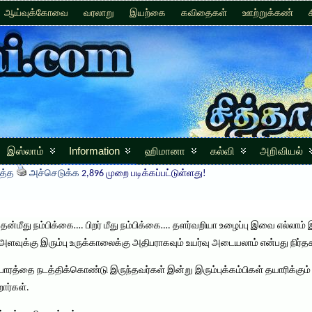
ஆய்வுக்கோவை
வரலாறு
இயற்கை
கவிதைகள்
ஊற்றுக்கண்
இஸ்லாம்
Information
ஹிமானா
கல்வி
அறிவியல்
த்த
அச்செடுக்க
2,896 முறை படிக்கப்பட்டுள்ளது!
்மீது நம்பிக்கை…. பிறர் மீது நம்பிக்கை…. தளர்வறியா உழைப்பு இவை எல்லாம் இ
் அளவுக்கு இரும்பு உருக்காலைக்கு அதிபராகவும் உயர்வு அடையலாம் என்பது ந
ரத்தை நடத்திக்கொண்டு இருந்தவர்கள் இன்று இரும்புக்கம்பிகள் தயாரிக்கும் 
ார்கள்.