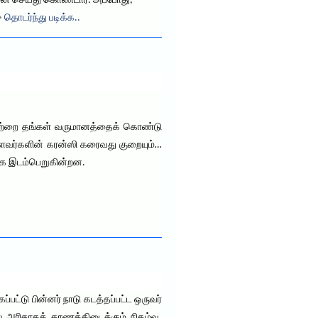
ோதனை செய்து கொண்டார். அப்போது,
 →
தொடர்ந்து படிக்க..
இவற்றை தங்கள் வருமானத்தைக் கொண்டு
ள்ளவர்களின் கரன்ஸி கரைவது குறையும்…
ங்கே இடம்பெறுகின்றன.
்பட்டு பின்னர் நாடு கடத்தப்பட்ட ஒருவர்
ல் அரிதாகக் காணக்கிடைக்கும் நிகழ்வு.