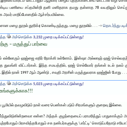
் இறங்கி யாரிடம் கேட்டாலும் ஆழ்வார் பழைய புத்தககடையை கேட்டால் வழி சொல்ல
்டிய பணியை சப்தமின்றி தனி மனிதராக தமது தள்ளாத 78 வயதிலும் செய்து
க அவர் மாறிப்போனதில் ஆச்சர்யமில்லை.
ேசான மழை தூறல் தூரிக்¢ கொண்டிருந்தது. மழை தூறலில்
. . . →
தொடர்ந்து படிக
த்த
அச்செடுக்க
3,232 முறை படிக்கப்பட்டுள்ளது!
கு – மருத்துப் பார்வை
 நாம் எல்லோரும் ஹஜ்ஜை எதிர் நோக்கி உள்ளோம். இன்ஷா அல்லாஹ் ஹஜ் செல்வதற
 துவங்கி விட்டார்கள். இந்த சமயத்தில், ஹஜ் செல்வோர் தங்கள் உடல் நலம் 
். இதில் நான் 1997 ஆம் ஆண்டு , சவுதி அரசின் மருத்துவராக ஹஜ்ஜின் போது
. .
த்த
அச்செடுக்க
5,023 முறை படிக்கப்பட்டுள்ளது!
உங்களுக்காக!!!
பூமியில் தவழவிடும் நாள் வரை பெண்கள் படும் சிரமங்களும் குறைவு இல்லை.
்ந்துவிடுகின்றனவா என்ன? அந்தக் குழந்தையைப் பராமரித்துப் பாதுகாக்கு
்றபோதும் பிரசவித்தபோதும் சக நண்பர்களுக்கு ‘பார்ட்டி’ கொடுப்பதோடு சரியா