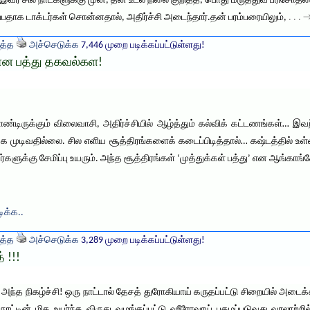
59. இவர் சில நாட்களுக்கு முன், தன் உடல் நிலை குறித்த, பொது மருத்துவ பரிச
இருப்பதாக டாக்டர்கள் சொன்னதால், அதிர்ச்சி அடைந்தார்.தன் பரம்பரையிலும்,
. . .
த்த
அச்செடுக்க
7,446 முறை படிக்கப்பட்டுள்ளது!
ான பத்து தகவல்கள!
டிருக்கும் விலைவாசி, அதிர்ச்சியில் ஆழ்த்தும் கல்விக் கட்டணங்கள்… 
்க முடிவதில்லை. சில எளிய சூத்திரங்களைக் கடைப்பிடித்தால்… கஷ்டத்தில் உ
ர்களுக்கு சேமிப்பு உயரும். அந்த சூத்திரங்கள் ‘முத்துக்கள் பத்து’ என ஆங்கா
டிக்க..
த்த
அச்செடுக்க
3,289 முறை படிக்கப்பட்டுள்ளது!
 !!!
 அந்த நிகழ்ச்சி! ஒரு நாட்டால் தேசத் துரோகியாய் கருதப்பட்டு சிறையில் அடைக்கப
நாட்டின் மிக உயர்ந்த விருது வழங்கப்பட்டு ஹீரோவாய் புகழப்படுவது வரலாற்றி