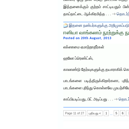
இத்தனைக்கும் குற்றம் சாட்டியதும் 
தாய்நாட்டை ஆக்கிரமித்த
. . . →
தொடர்ந
இதனை நண்பர்களுக்கு அறிமுகப்படு
ஈஸியா வாங்கலாம் நூற்றுக்கு ந
Posted on 20th August, 2013
எக்ஸாமை ஏமாற்றாதீர்கள்
ஹலோ ப்ரெண்ட்ஸ்,
காலாண்டு தேர்வுகளுக்கு தயாராகிக் கொ
பாடங்களை படித்திருக்கிறார்களா, ப
பாடங்களை புரிந்து கொள்ளவே முயற்சியே 
காப்பியடிப்பது, பிட் அடிப்பது
. . . →
தொடர்
Page 11 of 27
புதியது <
1
5
6
...