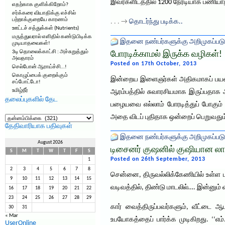
இவர்களிடத்தில் 1200 நேரடியாக பணியா
எதற்காக குளிக்கிறோம்?
சர்க்கரை வியாதிக்கு எச்சில்
பற்றாக்குறையே காரணம்
. . . →
தொடர்ந்து படிக்க..
ஊட்டச் சத்துக்கள் (Nutrients)
மருத்துவரால் எளிதில் கண்டுபிடிக்க
இதனை நண்பர்களுக்கு அறிமுகப்படு
முடியாதவைகள்!
3டி தொலைக்காட்சி : அச்சுறுத்தும்
போரடிக்காமல் இருக்க வழிகள்!
அவதாரம்
Posted on 17th October, 2013
செல்போன் ஆராய்ச்சி…!
கொழுப்பைக் குறைக்கும்
இன்றைய இளைஞர்கள் அதிகமாகப் பயன்படுத
சப்போட்டோ!
உமிழ்நீர்
ஆரம்பத்தில் சுவாரசியமாக இருப்பதாக 
தலைப்புகளில் தேட
பழையவை எல்லாம் போரடித்துப் போகும் ச
தலைப்புகளில்
அதை விடப் புதிதாக ஒன்றைப் பெறுவதும
தேட
தேதிவாரியாக பதிவுகள்
இதனை நண்பர்களுக்கு அறிமுகப்படு
August 2026
டிசைனர் குஷனில் குஷியான லா
S
M
T
W
T
F
S
Posted on 26th September, 2013
1
2
3
4
5
6
7
8
சென்னை, திருவல்லிக்கேணியில் உள்ள ம
9
10
11
12
13
14
15
வடிவத்தில், திண்டு மாடலில்…. இன்னு
16
17
18
19
20
21
22
23
24
25
26
27
28
29
கார் வைத்திருப்பவர்களும், வீட்டை ஆட
30
31
« Mar
உபயோகத்தைப் பார்க்க முடிகிறது. ‘‘எ
UserOnline