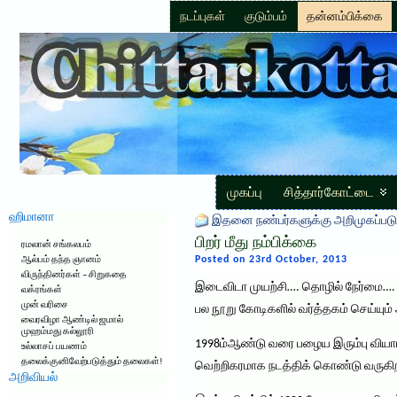
நடப்புகள்
குடும்பம்
தன்னம்பிக்கை
முகப்பு
சித்தார்கோட்டை
ஹிமானா
இதனை நண்பர்களுக்கு அறிமுகப்படு
பிறர் மீது நம்பிக்கை
ரமலான் சங்கலபம்
Posted on 23rd October, 2013
ஆல்பம் தந்த ஞானம்
விருந்தினர்கள் – சிறுகதை
இடைவிடா முயற்சி…. தொழில் நேர்மை…. தன
வக்ரங்கள்
முன் வரிசை
பல நூறு கோடிகளில் வர்த்தகம் செய்யும
வைரவிழா ஆண்டில் ஜமால்
முஹம்மது கல்லூரி
1998ம்ஆண்டு வரை பழைய இரும்பு வியாபா
உல்லாசப் பயணம்
தலைக்குனிவேற்படுத்தும் தலைகள்!
வெற்றிகரமாக நடத்திக் கொண்டு வருகிற
அறிவியல்