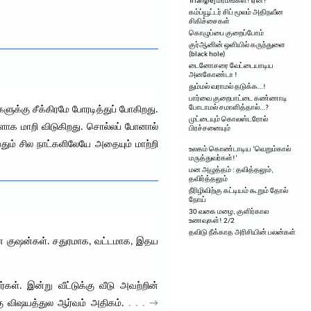
Triangle] மர்மங்கள்! ஏன்?
கம்ப்யூட்டர் சிப் மூலம் அதிநவீன
சிகிச்சைகள்
கொழுப்பை குறைப்போம்
குர்ஆனின் ஒளியில் கருந்துளை
(black hole)
டைனோசரை வேட்டையாடிய
அனகோண்டா !
தும்மல் வராமல் தடுக்க…!
பார்வை குறைபாட்டை கண்ணாடி
போடாமல் சமாளித்தால்…?
ுக்கு சீக்கிரமே போரடித்துப் போகிறது.
முட்டையும் கொலஸ்டரோல்
களாக மாறி விடுகிறது. சொல்லப் போனால்
பிரச்சனையும்
வதும் சில நாட்களிலேயே அதையும் மாற்றி
உலகம் கொண்டாடிய ‘வெறும்கால்
மருத்துவர்கள்!’
மன அழுத்தம் : தவித்தலும்,
தவிர்த்தலும்
நீரிழிவிற்கு கட்டியம் கூறும் தோல்
நோய்
30 வகை மழை, குளிர்கால
உணவுகள்! 2/2
தவிடு நீக்காத அரிசியின் பலன்கள்
கான குஷன்கள். சதுரமாக, வட்டமாக, இதய
்கள். இன்று வீட்டுக்கு வீடு அவற்றின்
அழகு விஷயத்துல ஆர்வம் அதிகம்.
. . . →