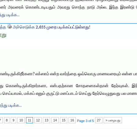
பின்னர் அவரைக் கொண்டாடியதும் அவரது சொந்த நாடு அல்ல. இந்த இரண்டு 
்து படிக்க..
த்த
அச்செடுக்க
2,655 முறை படிக்கப்பட்டுள்ளது!
ூறு
ண்டிருக்கிறீர்களா? எக்ஸாம் என்ற வார்த்தை ஒவ்வொரு மாணவரையும் என்ன பாடு
ுரிந்து கொண்டிருக்கிறார்களா, என்பதற்கான சோதனைகள்தான் தேர்வுகள். இ
செய்யாமல், மக்கப் எனும் குருட்டு மனப்பாடம் செய்து தேர்வெழுதுவது பல மாண
ந்து படிக்க..
7
8
9
10
11
12
13
14
15
16
27
> பழையது
Page 3 of 5