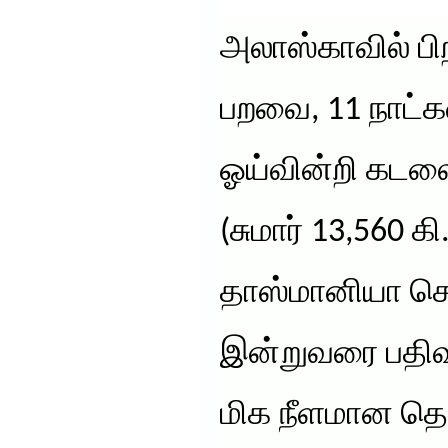
அலாஸ்காவில் பிற
பறவை, 11 நாட்க
ஓய்வின்றி கடலை
(சுமார் 13,560 கி.
தாஸ்மானியா சென
இன்றுவரை பதிவு
மிக நீளமான தொட