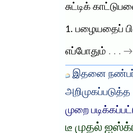
சுட்டிக் காட்ட
1. பழையதைப் பின
எப்போதும்
. . . 
இதனை நண்பர்
அறிமுகப்படுத்த
முறை படிக்கப்பட
டீ முதல் ஐஸ்க்