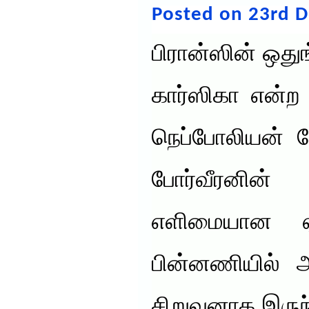
Posted on 23rd 
பிரான்ஸின் ஒதுங
கார்ஸிகா என்ற 
நெப்போலியன் ப
போர்வீரனின
எளிமையான ஏழ
பின்னணியில் அ
சிறுவனாக இருந