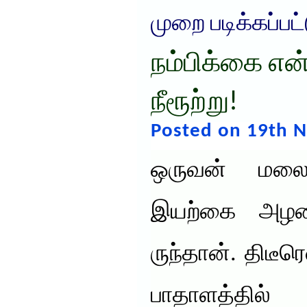
முறை படிக்கப்பட
நம்பிக்கை என
நீரூற்று!
Posted on 19th 
ஒருவன் மலை 
இயற்கை அழகை
ருந்தான். திடீ
பாதாளத்தில