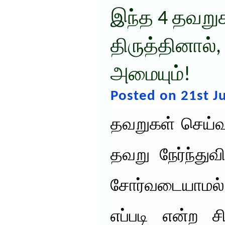
இந்த 4 தவற
திருத்தினால்,
அமையும்!
Posted on 21st J
தவறுகள் செய்வ
தவறு நேர்ந்து
சோர்வடையாமல
எப்படி என்ற ச