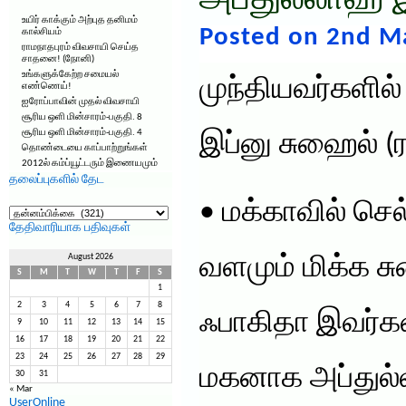
அப்துல்லாஹ் 
உயிர் காக்கும் அற்புத தனிமம்
Posted on 2nd M
கால்சியம்
ராமநாதபுரம் விவசாயி செய்த
சாதனை! (நோனி)
உங்களுக்கேற்ற சமையல்
முந்தியவர்களில்
எண்ணெய்!
ஐரோப்பாவின் முதல் விவசாயி
சூரிய ஒளி மின்சாரம்-பகுதி. 8
சூரிய ஒளி மின்சாரம்-பகுதி. 4
இப்னு சுஹைல் (ர
தொண்டையை காப்பாற்றுங்கள்
2012ல் கம்ப்யூட்டரும் இணையமும்
தலைப்புகளில் தேட
• மக்காவில் செ
தலைப்புகளில்
தேட
தேதிவாரியாக பதிவுகள்
August 2026
வளமும் மிக்க சு
S
M
T
W
T
F
S
1
2
3
4
5
6
7
8
ஃபாகிதா இவர்கள
9
10
11
12
13
14
15
16
17
18
19
20
21
22
23
24
25
26
27
28
29
மகனாக அப்துல்
30
31
« Mar
UserOnline