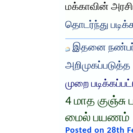
மக்காவின் அரச
தொடர்ந்து படிக்
இதனை நண்பர்
அறிமுகப்படுத்த
முறை படிக்கப்பட
4 மாத குஞ்சு
மைல் பயணம்
Posted on 28th F