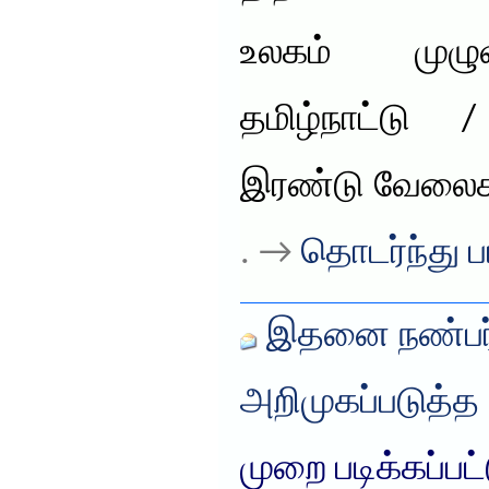
உலகம் முழுவ
தமிழ்நாட்டு
இரண்டு வேலைகள
. →
தொடர்ந்து ப
இதனை நண்பர்
அறிமுகப்படுத்த
முறை படிக்கப்பட