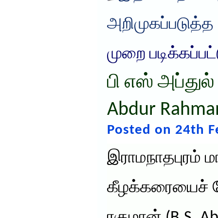
அறிமுகப்படுத்த
முறை படிக்கப்பட
பி எஸ் அப்துல்
Abdur Rahma
Posted on 24th F
இராமநாதபுரம் ம
கீழக்கரையைச் சேர
ரகுமான் (B.S. A