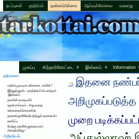
நடப்புகள்
குடும்பம்
தன்னம்பிக்கை
ஆய்வுக்கோவை
வரலாறு
முகப்பு
சித்தார்கோட்டை
இஸ்லாம்
Information
ஹிமானா
இதனை நண்பர்
மறக்கமுடியுமா உங்களை, மாலிக்?
இந்துத்துவம் – நாத்திகம்-பௌத்தம்
-இஸ்லாம்
அறிமுகப்படுத்த
தாயின் காலடியில்
உதவி சக்கரம் – சிறு கதை
உள்ளதைக்கொண்டு
தலைக்குனிவேற்படுத்தும் தலைகள்!
முறை படிக்கப்பட
வளர்ப்பு
மேற்கு வானில் ஜனநாயகப்
பிறைக்கீற்று !
அறிவியல்