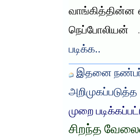
வாங்கித்தின்ன 
நெப்போலியன்
படிக்க..
இதனை நண்பர்
அறிமுகப்படுத்த
முறை படிக்கப்பட
சிறந்த வேலையை