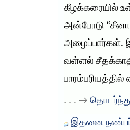
​கீழக்கரையில் 
அன்போடு “சீனா
அழைப்பார்கள். இ
வள்ளல் சீதக்காத
பாரம்பரியத்தில் 
. . . →
தொடர்ந்து
இதனை நண்பர்