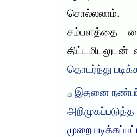
சொல்லலாம்.
சம்பளத்தை வ
திட்டமிடலுடன
தொடர்ந்து படிக்
இதனை நண்பர்
அறிமுகப்படுத்த
முறை படிக்கப்பட