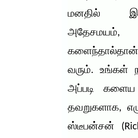
மனதில் இர
அதேசமயம்
களைந்தால்தான
வரும். உங்கள்
அப்படி களைய 
தவறுகளாக, எழுத
ஸ்டீபன்சன் (Ri