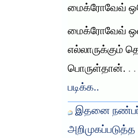
மைக்ரோவேவ் ஒவே
மைக்ரோவேவ் ஒவ
எல்லாருக்கும் த
பொருள்தான்.
. 
படிக்க..
இதனை நண்பர்
அறிமுகப்படுத்த