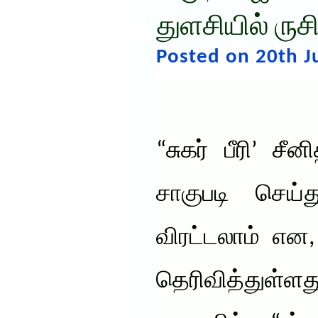
துளசியில் ரு
Posted on 20th J
“சுகர் பீரி’ ச
சாகுபடி செய
விரட்டலாம் என
தெரிவித்துள்ள