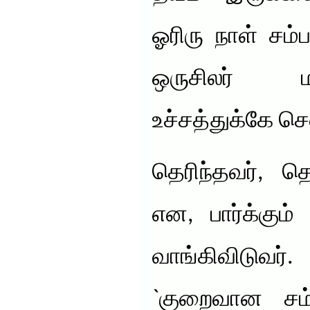
ஓரிரு நாள் சம
ஒருசிலர் 
உச்சத்துக்கே செ
தெரிந்தவர், த
என, பார்க்கும
வாங்கிவிடுவர்
`குறைவான சம்