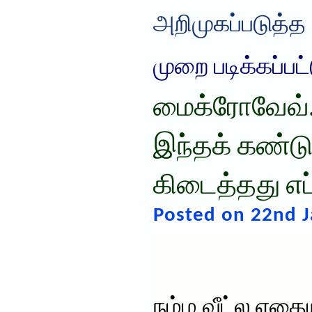
அறிமுகப்படுத்த
முறை படிக்கப்பட
மைக்ரோவேவ்
இந்தக் கண்டுப
கிடைத்தது எப
Posted on 22nd J
நம்ம வீட்ல எத