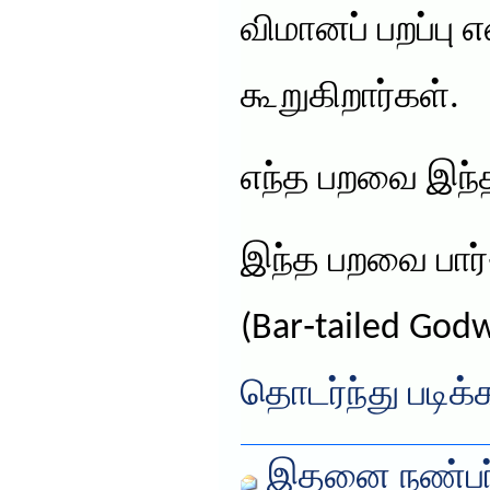
விமானப் பறப்பு
கூறுகிறார்கள்.
எந்த பறவை இந்
இந்த பறவை பார்‑
(Bar‑tailed God
தொடர்ந்து படிக்
இதனை நண்பர்