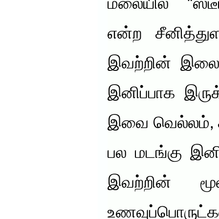
மலையில் “ஸ்ட
என்ற சீனித்து
இவற்றின் இலை
இனிப்பாக இருக
இவை வெல்லம், 
பல மடங்கு இனி
இவற்றின் மூல
உணவுப்பொர