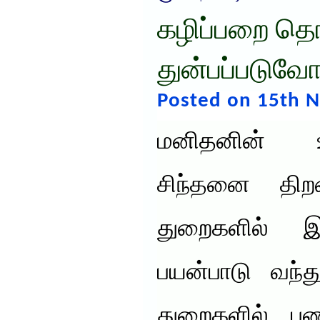
​கழிப்பறை தொட
துன்பப்படுவோ
Posted on 15th 
மனிதனின் உ
சிந்தனை தி
துறைகளில் இன
பயன்பாடு வந்
துறைகளில் பண