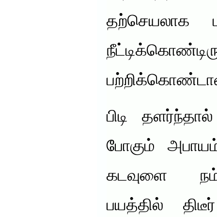
தற்செயலாக பா
நீட்டிக்கொண்
பற்றிக்கொண்டா
பிடி தளர்ந்தால
போகும் அபாய
கடவுளை நம்
பயத்தில் திடீ