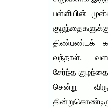
பள்ளியின் மு
குழந்தைகளுக
திண்பண்டக் 
வந்தாள். வள
சேர்ந்த குழந்த
சென்று விரு
தின்றுகொண்டிரு