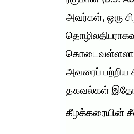
அவர்கள், ஒரு சி
தொழிலதிபராகவும
கொடைவள்ளலாகவு
அவரைப் பற்றிய 
தகவல்கள் இதோ
கீழக்கரையின் ச