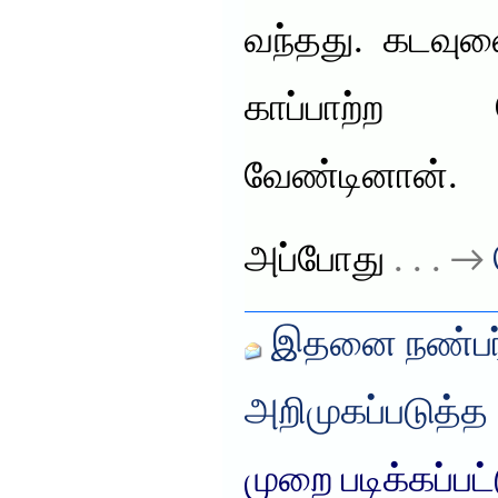
வந்தது. கடவுள
காப்பாற்ற 
வேண்டினான்.
அப்போது
. . . →
இதனை நண்பர்
அறிமுகப்படுத்த
முறை படிக்கப்பட