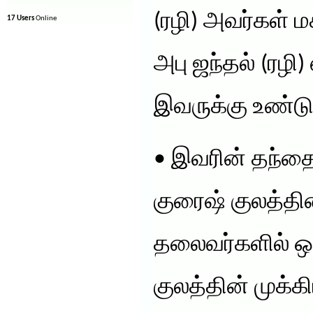
(ரழி) அவர்கள் மக
17 Users
Online
அபு ஜந்தல் (ரழி
இவருக்கு உண்டு
• இவரின் தந்தை
குரைஷ் குலத்தின
தலைவர்களில் ஒர
குலத்தின் முக்க