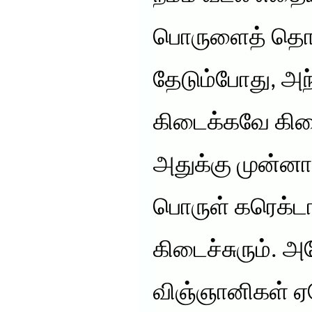
பொருளைத் தொல
தேடும்போது, அ
கிடைக்கவே கிட
அதுக்கு முன்
பொருள் கரெக்ட
கிடைச்சுரும். அ
விஞ்ஞானிகள் 