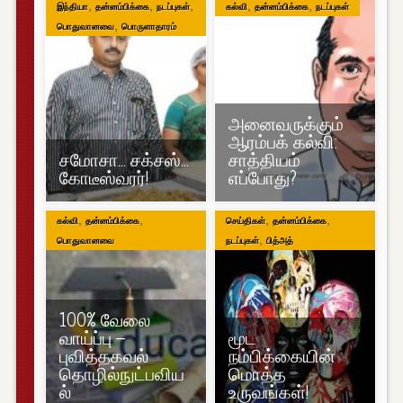
,
,
,
,
,
இந்தியா
தன்னம்பிக்கை
நடப்புகள்
கல்வி
தன்னம்பிக்கை
நடப்புகள்
,
பொதுவானவை
பொருளாதாரம்
அனைவருக்கும்
ஆரம்பக் கல்வி:
சமோசா… சக்சஸ்…
சாத்தியம்
கோடீஸ்வரர்!
எப்போது?
,
,
,
,
கல்வி
தன்னம்பிக்கை
செய்திகள்
தன்னம்பிக்கை
,
பொதுவானவை
நடப்புகள்
பித்அத்
100% வேலை
வாய்ப்பு –
மூட
புவித்தகவல்
நம்பிக்கையின்
தொழில்நுட்பவிய
மொத்த
ல்
உருவங்கள்!