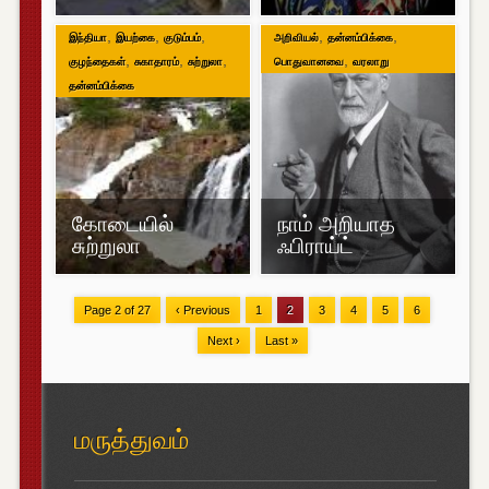
,
,
,
,
,
இந்தியா
இயற்கை
குடும்பம்
அறிவியல்
தன்னம்பிக்கை
,
,
,
,
குழந்தைகள்
சுகாதாரம்
சுற்றுலா
பொதுவானவை
வரலாறு
தன்னம்பிக்கை
கோடையில்
நாம் அறியாத
சுற்றுலா
ஃபிராய்ட்
Page 2 of 27
‹ Previous
1
2
3
4
5
6
Next ›
Last »
மருத்துவம்