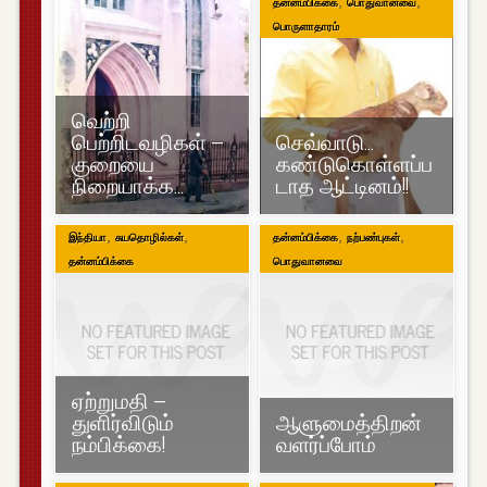
,
,
தன்னம்பிக்கை
பொதுவானவை
பொருளாதாரம்
வெற்றி
பெற்றிடவழிகள் –
செவ்வாடு…
குறையை
கண்டுகொள்ளப்ப
நிறையாக்க…
டாத ஆட்டினம்!!
,
,
,
,
இந்தியா
சுயதொழில்கள்
தன்னம்பிக்கை
நற்பண்புகள்
தன்னம்பிக்கை
பொதுவானவை
ஏற்றுமதி –
துளிர்விடும்
ஆளுமைத்திறன்
நம்பிக்கை!
வளர்ப்போம்