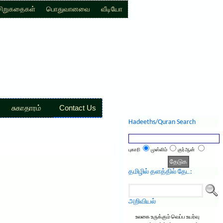
சிறுகதைகள்
பொதுவானவை
வீடியோ
சுகாதாரம்
Contact Us
Hadeeths/Quran Search
புகாரி
முஸ்லிம்
குர்ஆன்
தமிழில் தளத்தில் தேட:
அறிவியல்
உலகை உருக்கும் வெப்ப உயர்வு