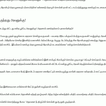
லயும் தொழாட்டா அடித்துக் கண்டிக்கனும்” – ஆலிம்சாவின் உபதேசம் நினைவுக்கு வந்தது.
 நோன்பும் தொழுகையும் பர்ளாயிடுச்சு! உன்னைத் தொழச் சொல்லி நான் கட்டாயப்படுத்துறது எனக்கும் கடமையாகிப
ருந்தது அவனுக்கு!
ைத்து விட்டது என்ற பூரிப்பு அவனுக்கு! அதனால் மனதெல்லாம் புளகாங்கிதம்!
 வயது முதல் ஒழுங்காக மதரஸா சென்று வருபவன் – வயதை மீறிய பக்குவம் பெற்று வருபவன்! ஃபஜ்ருக்கு அவன
வன். அதேபோல சென்ற இரண்டு ரமலானில் அவ்வப்போது அழுது அடம்பிடித்து சில நோன்புகளும் வைத்து அனுபவப்
டும் காசிம், இப்பல்லாம் உனக்கு தொழுகையும் நோன்பும் கடமையில்லை” என்று சொல்லிவிடுவாள்.
அதனால் ஸஹருக்கு எழுப்பவில்லை என்றெல்லாம் இனி சாக்குப் போக்குச் சொல்ல முடியாது! அப்படிச் செய்தால் 
ீகாரம் – தானும் மற்றவர்களைப்போல பெரியவனாகி விட்டோம் என்று பூரிப்பு அவன் நெஞ்செல்லாம் நிறைந்து தி
ந்ததன் அடையாளமாக பேஷ் இமாமிடம் மதரஸா கைநோட்டில் கையெழுத்து வாங்கி மதரஸா உஸ்தாதிடம் காட்டியாக வே
 வந்த இனிமையான பாங்கொலி கேட்டு துள்ளி எழுந்தான் காசிம்.
ாயின் கம்பீரமான அதானின் ஏற்றத் தாழ்வுகள் அந்த பிஞ்சு உள்ளத்தில் பக்திப் பரவசத்தை பக்திப் பிரவாகத்த
்லிக் கொடுத்தது போல ‘அதானை’த் திருப்பிச் சொல்லி துஆ ஒதி முடித்தான்.