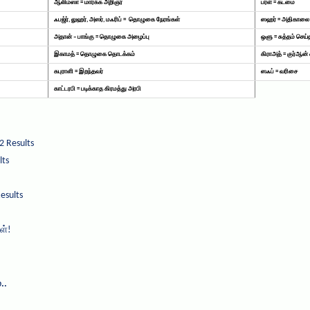
ஆலிம்ஸா = மார்க்க அறிஞர்
பர்ள் = கடமை
ஃபஜ்ர், லுஹர், அஸர், மஃரிப் = தொழுகை நேரங்கள்
ஸஹர் = அதிகாலை 
அதான் – பாங்கு = தொழுகை அழைப்பு
ஒளு = சுத்தம் செய்
இகாமத் = தொழுகை தொடக்கம்
கிராஅத் = குர்ஆன்
கபுராளி = இறந்தவர்
ஸஃப் = வரிசை
காட்டரபி = படிக்காத கிரமத்து அரபி
2 Results
lts
esults
ள்!
..