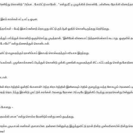
அணிந்து கொண்டு “அம்மா.. போயிட்டு வாரேன்.. ” என்று நீட்டி முழுக்கிக் கொண்டே பள்ளியை நோக்கி விரைந
ளம் கால்கள் எட்டி எட்டி ஓடின.
ந்தார்கள் – பேஷ் இமாம் சுன்னத் தொழுது விட்டு குர்ஆன் ஓதிக் கொண்டிருந்தது தெரிந்தது.
ப் பார்த்துக் கொண்டு ஒளுச்செய்து முடித்தான். ‘இனிமேல் விளையாட்டுத்தனமெல்லாம் கூடாது. ஓளுவில் தவறு
டோமே?” என்று நினைத்துக் கொண்டான்.
ிட்டு எழுவதற்கும் தாஸிம்பாய் இகாமத் சொல்வதற்கும் சரியாக இருந்தது.
ியவர்கள், முழங்கால்களைப் பிடித்துக் கொண்டு முக்கி முனங்கி எழுவதற்குள் சிட்டாய்ப் பறந்து சென்று மோதினார
ண்டான்.
 கிராஅத்தில் ஒன்றிப் போனான்! அந்த கிராஅத்தின் இனிமையும் அதில் குழைந்து வந்த சோகமும் அவனைப் புல
தைத் தொடர்ந்து இரண்டு முரட்டுக் கரங்கள் அவனது தோளை அப்படியே இறுக்கிப் பிடித்து தரதரவென்று பின்னுக்க
ப் போனது –
்தவல்லி மாமா” என்று சொல்ல வேண்டும் என்று மனம் துடித்தது.
்க முடியாமல் கண்கள் குளமாயின. தன்னை பின்னுக்கு இழுத்துவிட்டு தான் நின்ற முன்வரிசையில் நின்று கெ
்லை!