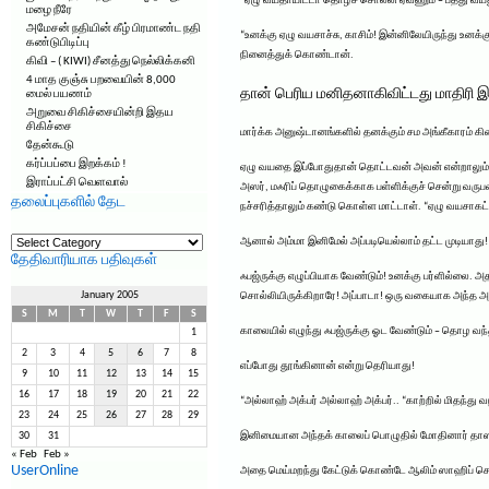
“ஏழு வயதாயிட்டா தொழச் சொல்லி ஏவணும் – பத்து வயது
மழை நீரே
அமேசன் நதியின் கீழ் பிரமாண்ட நதி
“உனக்கு ஏழு வயசாச்சு, காசிம்! இன்னிலேயிருந்து உனக்கு
கண்டுபிடிப்பு
நினைத்துக் கொண்டான்.
கிவி – ( KIWI) சீனத்து நெல்லிக்கனி
4 மாத குஞ்சு பறவையின் 8,000
தான் பெரிய மனிதனாகிவிட்டது மாதிரி இ
மைல் பயணம்
அறுவை சிகிச்சையின்றி இதய
சிகிச்சை
மார்க்க அனுஷ்டானங்களில் தனக்கும் சம அங்கீகாரம் கிட
தேன்கூடு
கர்ப்பப்பை இறக்கம் !
ஏழு வயதை இப்போதுதான் தொட்டவன் அவன் என்றாலும் 5
இராப்பட்சி வெளவால்
அஸர், மஃரிப் தொழுகைக்காக பள்ளிக்குச் சென்று வருப
தலைப்புகளில் தேட
நச்சரித்தாலும் கண்டு கொள்ள மாட்டாள். “ஏழு வயசாகட்
தலைப்புகளில்
ஆனால் அம்மா இனிமேல் அப்படியெல்லாம் தட்ட முடியாது!
தேட
தேதிவாரியாக பதிவுகள்
ஃபஜ்ருக்கு எழுப்பியாக வேண்டும்! உனக்கு பர்ளில்லை. 
January 2005
சொல்லியிருக்கிறாரே! அப்பாடா! ஒரு வகையாக அந்த அங்க
S
M
T
W
T
F
S
காலையில் எழுந்து ஃபஜ்ருக்கு ஓட வேண்டும் – தொழ வ
1
2
3
4
5
6
7
8
எப்போது தூங்கினான் என்று தெரியாது!
9
10
11
12
13
14
15
16
17
18
19
20
21
22
“அல்லாஹ் அக்பர் அல்லாஹ் அக்பர்.. “காற்றில் மிதந்து
23
24
25
26
27
28
29
இனிமையான அந்தக் காலைப் பொழுதில் மோதினார் தாஸிம்ப
30
31
« Feb
Feb »
UserOnline
அதை மெய்மறந்து கேட்டுக் கொண்டே ஆலிம் ஸாஹிப் சொல