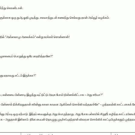
ர்ந்து கொண்டான்.
களுக்காக ஒரு துஆ ஓதி முடித்து, சலவாத்துடன் கலைந்து செல்வது தான் அவ்வூர் வழக்கம்.
த்தில் “அஸ்ஸலாமு அலைக்கம்” என்று உரக்கச் சொன்னான்!
ொழுகையைப் பொறுத்து ஒரே மாதரித்தானே?”
்னு ஏதாவது சட்டம் இருக்கா?”
ப, என்னைய பின்னாடி இழுத்து வுட்டுட்டு அவுக போயி நின்னக்கிட்டாக – அது சரியா?”
– பின்னால் நிக்கிறதுதான் சரின்னு காலா காலமா ஆலிம்கள் சொல்லி வந்ததாச்சே” – முத்தவல்லி காட்டமாகக் கே
அப்படி ஒரு ஏற்பாடு. இந்தப் பையனுக்கு அது பொருந்தாது. அது போக பள்ளயில் சிறுநீர் கழித்த காட்டரபியையே அ
க – அதுதான் இஸ்லாம். நீங்க பையன் தொழுது முடிச்சப்புறந்தான் விவரமா சொல்லிக் காட்டியிருக்கனும் முத்த
.