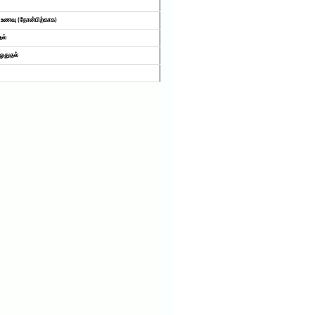
உணவு (நோன்பிற்காக)
தல்
 ஓதுதல்