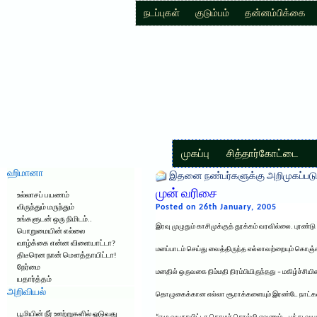
நடப்புகள்
குடும்பம்
தன்னம்பிக்கை
முகப்பு
சித்தார்கோட்டை
ஹிமானா
இதனை நண்பர்களுக்கு அறிமுகப்படு
முன் வரிசை
உல்லாசப் பயணம்
Posted on 26th January, 2005
விருந்தும் மருந்தும்
உங்களுடன் ஒரு நிமிடம்..
இரவு முழுதும் காசிமுக்குத் தூக்கம் வரவில்லை. புரண்டு 
பொறுமையின் எல்லை
வாழ்க்கை என்ன விளையாட்டா?
மனப்பாடம் செய்து வைத்திருந்த எல்லாவற்றையும் கொஞ்சம
திடீரென நான் மௌத்தாயிட்டா!
நேர்மை
மனதில் ஒருவகை நிம்மதி நிரம்பியிருந்தது – மகிழ்ச்சியின
யதார்த்தம்
அறிவியல்
தொழுகைக்கான எல்லா சூராக்களையும் இரண்டே நாட்களி
பூமியின் நீர் ஊற்றுகளில் ஓடுவது