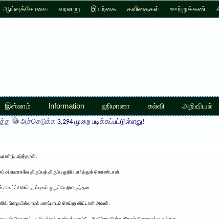
ஆய்வுக்கோவை
வரலாறு
இயற்கை
கவிதைகள்
ஊற்றுக்கண்
இஸ்லாம்
Information
ஹிமானா
கல்வி
அறிவியல்
த்த
அச்செடுக்க
3,294 முறை படிக்கப்பட்டுள்ளது!
புரண்டு படுத்தான்.
் சப்தமாகவே திரும்பத் திரும்ப ஓதிப் பார்த்துக் கொண்டான்.
் கிளர்ச்சியில் நரம்புகள் முறுக்கேறியிருந்தன.
ல் பிழையில்லாமல் மனப்பாடம் செய்து விட்டான் அவன்.