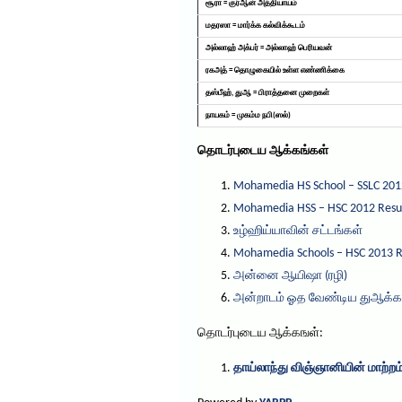
சூரா = குர்ஆன் அத்தியாயம்
மதரஸா = மார்க்க கல்விக்கூடம்
அல்லாஹ் அக்பர் = அல்லாஹ் பெரியவன்
ரகஅத் = தொழுகையில் உள்ள எண்ணிக்கை
தஸ்பீஹ், துஆ = பிராத்தனை முறைகள்
நாயகம் = முகம்ம நபி(ஸல்)
தொடர்புடைய ஆக்கங்கள்
Mohamedia HS School – SSLC 201
Mohamedia HSS – HSC 2012 Resu
உழ்ஹிய்யாவின் சட்டங்கள்
Mohamedia Schools – HSC 2013 R
அன்னை ஆயிஷா (ரழி)
அன்றாடம் ஓத வேண்டிய துஆக்க
தொடர்புடைய ஆக்கஙள்:
தாய்லாந்து விஞ்ஞானியின் மாற்றம்