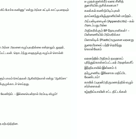
டீ முதல் ஐஸ்க்ரீம் வரை சீனித்
துளசியில் ருசிக்கலாமா?
் போச்சு கண்ணு” என்று அம்மா சுட்டிக் காட்டியதையும்
கலக்கல் கண்டுபிடிப்புகள்
தாய்லாந்து விஞ்ஞானியின் மாற்றம்..
அப்பன்டிசைடிஸ் (Appendicitis) – கல்
அடைப்பது அல்ல
அதிகரிக்கும் BP நோயாளிகள்! –
பின்னணியில் அமெரிக்கா
பிளாஸ்டிக் (Plastic) உருவான வரலாறு
நுரையீரலைப் பற்றி தெரிந்து
் அம்மா அவனை எழுப்புவதில்லை என்றாலும், லுஹர்,
கொள்வோம்
பட்டவன். தொடர்ந்து ஸஹருக்கு எழுப்பச் சொல்லி
வரலாற்றில் அதிகம் தவறாகப்
புரிந்துகொள்ளப்பட்டவர் அவுரங்கசீப்
இந்தியாவில் இஸ்லாம்-1
தர்பூசணிய இலேசாக மதிப்பிட
வேண்டாம்!
அவளும் பாவம் செய்தவள் ஆகிவிடுவாள் என்று ‘ஆலிம்சா’
காலிக் ( யுவன்) திருமணத்தில் எழும்
க்குமுக்காடச் செய்தது.
சர்ச்சைகள்
உழ்ஹிய்யாவின் சட்ட திட்டங்கள்
ண்டும். – இல்லையென்றால் பிரம்படி விழும்!
ை ஏற்படுத்தின.