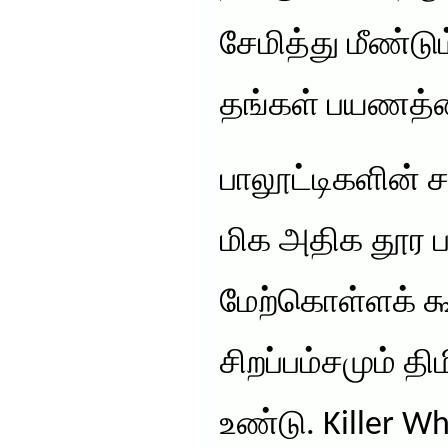
சேமித்து மீண்ட
தங்கள் பயணத்
பாலூட்டிகளின் ச
மிக அதிக தூர
மேற்கொள்ளக் கூ
சிறப்பம்சமும் தி
உண்டு. Killer 