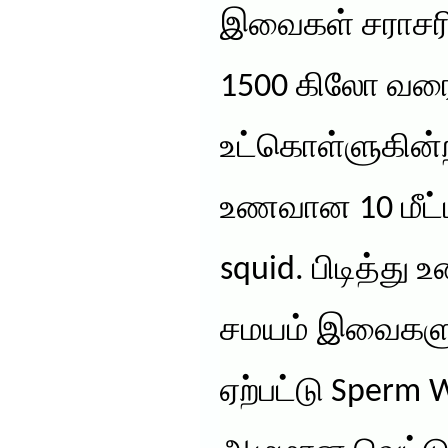
இவைகள் சராசரி
1500 கிலோ வ
உட்கொள்ளுகின்
உணவான 10 மீட்ட
squid. பிடித்து
சமயம் இவைகள
ஏற்பட்டு Sperm 