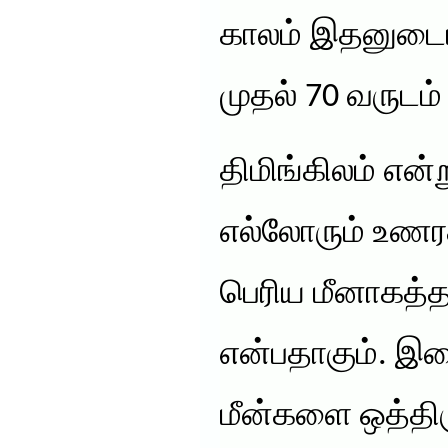
காலம் இதனுடை
முதல் 70 வருடம்
திமிங்கிலம் என
எல்லோரும் உணரக
பெரிய மீனாகத்த
என்பதாகும். இ
மீன்களை ஒத்திரு