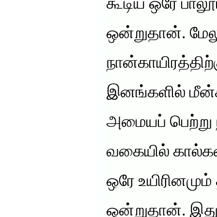
கூடிய ஒரே பாலூட
ஒன்றுதான். மேல
நான்காயிரத்திற்க
இனங்களில் மீன
அமையப் பெற்று 
வகையில் கால்க
ஒரே உயிரினமும் 
ஒன்றுதான். இது