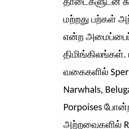
தாடைகளுடன் க
மற்றது பற்கள் 
என்ற அமைப்பைப்
திமிங்கிலங்கள்.
வகைகளில் Sperm
Narwhals, Beluga
Porpoises போன்
அற்றவைகளில் Ro