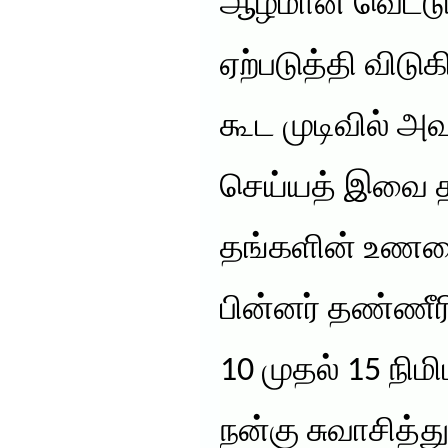
ஆழமான வெட்டு
ஏற்படுத்தி விடுக
கூட முடிவில் அ
செய்யத் இவை 
தங்களின் உணவை
பின்னர் தண்ணீரின
10 முதல் 15 நி
நன்கு சுவாசித