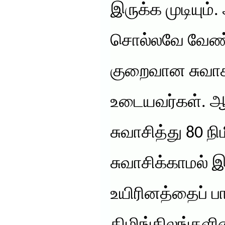
இருக்க முடியும
சொல்லவே வேண்ட
குறைவான சுவாச
உடையவர்கள். ஆ
சுவாசித்து 80 ந
சுவாசிக்காமல் இ
உயிரினத்தைப் பா