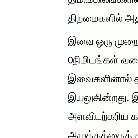
திமிங்கிலங்களி
திறமைகளில் அது
இவை ஒரு முறை ச
0நிமிடங்கள் வர
இவைகளினால் தாக
இயலுகின்றது. இ
அளவிடற்கரிய கடல
அழுத்தத்தைத் த