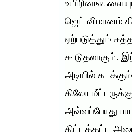
உயிரினங்களையும
ஜெட் விமானம் கி
ஏற்படுத்தும் சத்
கூடுதலாகும். இ
அடியில் கடக்கு
கிலோ மீட்டருக்
அவ்வப்போது பாட
கிட்டத்தட்ட அர