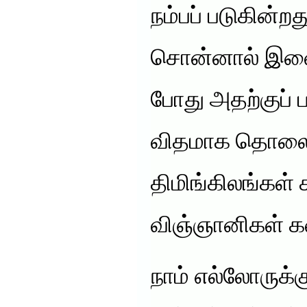
நம்பப் படுகின்ற
சொன்னால் இவை ச
போது அதற்குப் ப
விதமாக தொலைதூ
திமிங்கிலங்கள்
விஞ்ஞானிகள் கண
நாம் எல்லோருக்