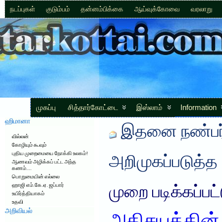
நடப்புகள்
குடும்பம்
தன்னம்பிக்கை
ஆய்வுக்கோவை
வரலாறு
முகப்பு
சித்தார்கோட்டை
இஸ்லாம்
Information
ஹிமானா
இதனை நண்பர்
வில்லன்
கோழியும் கூவும்
புதிய முறைமையை நோக்கி உலகம்!
அறிமுகப்படுத்த
ஆணவம் அழிக்கப் பட்ட அந்த
கணம்….
பொறுமையின் எல்லை
ஹாஜி எம்.கே.ஏ. ஜப்பார்
முறை படிக்கப்பட
உயிர்த்தியாகம்
உதவி
அறிவியல்