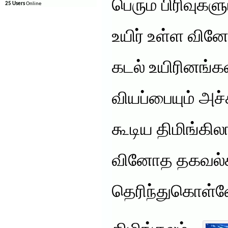
பெரும் பிரிவுகள
25 Users
Online
உயிர் உள்ள வி
கடல் உயிரினங்க
வியப்பையும் அச்
கூடிய திமிங்கிலங
வினோத தகவல
தெரிந்துகொள்வ