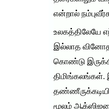
என்றால் நம்புவீர
உலகத்திலேயே எந்
இல்லாத வினோத
கொண்டு இருக்
திமிங்கலங்கள்
தண்ணீருக்கடியி
மூலம் ஆக்ஸிஜனை