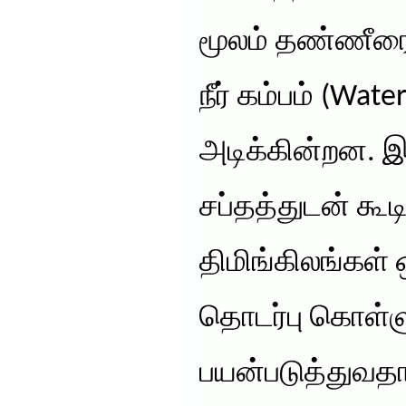
மூலம் தண்ணீரை 
நீர் கம்பம் (Wate
அடிக்கின்றன. இ
சப்தத்துடன் கூடி
திமிங்கிலங்கள்
தொடர்பு கொள்
பயன்படுத்துவத