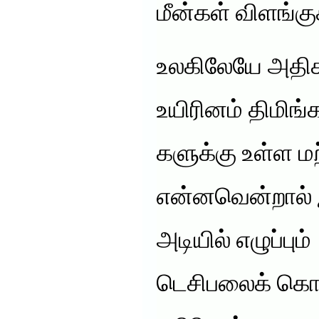
மீன்கள் விளங்க
உலகிலேயே அதிக
உயிரினம் திமிங்
களுக்கு உள்ள மற
என்னவென்றால்
அடியில் எழுப்பும
டெசிபலைக் கொண