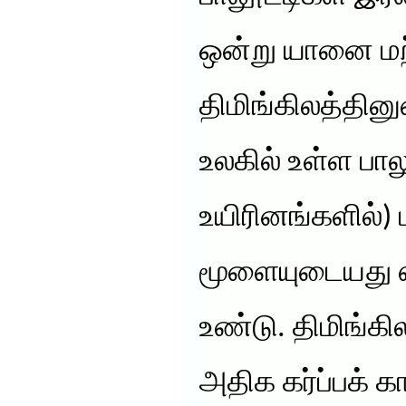
ஒன்று யானை மற
திமிங்கிலத்தி
உலகில் உள்ள பால
உயிரினங்களில்) 
மூளையுடையது என
உண்டு. திமிங்க
அதிக கர்ப்பக் க