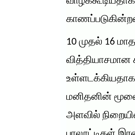
வாழக்கூடியதாகவ
காணப்படுகின்ற
10 முதல் 16 மா
வித்தியாசமான 
உள்ளடக்கியதாகவ
மனிதனின் மூளை
அளவில் நிறையி
பாலூட்டிகள் இ