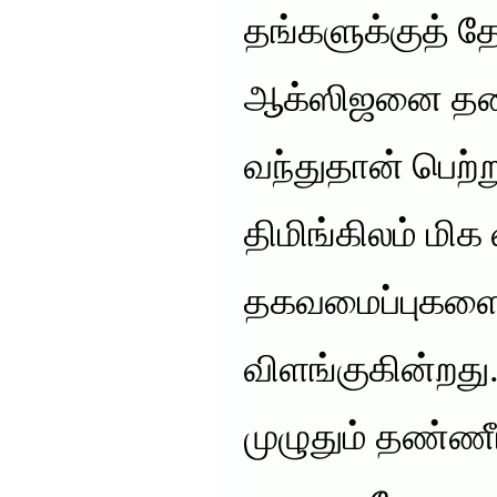
தங்களுக்குத்
ஆக்ஸிஜனை தண்ண
வந்துதான் பெற்
திமிங்கிலம் மி
தகவமைப்புகளைப
விளங்குகின்றது.
முழுதும் தண்ணீ