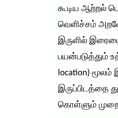
கூடிய ஆற்றல் ப
வெளிச்சம் அறவ
இருளில் இரையைப
பயன்படுத்தும் உ
location) மூலம்
இருப்பிடத்தை த
கொள்ளும் முறை