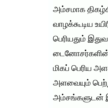
அம்சமாக திகழ்க
வாழக்கூடிய உயிர
பெரியதும் இதுவ
டைனோசர்களின் எ
மிகப் பெரிய அ
அளவையும் பெற்று
அம்சங்களுடன் 