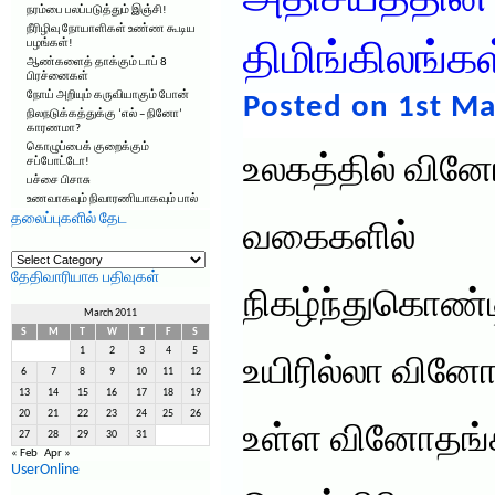
அதிசயத்தின் 
நரம்பை பலப்படுத்தும் இஞ்சி!
நீரிழிவு நோயாளிகள் உண்ண கூடிய
பழங்கள்!
திமிங்கிலங்கள
ஆண்களைத் தாக்கும் டாப் 8
பிரச்னைகள்
நோய் அறியும் கருவியாகும் போன்
Posted on 1st Ma
நிலநடுக்கத்துக்கு ‘எல் – நினோ’
காரணமா?
கொழுப்பைக் குறைக்கும்
உலகத்தில் வின
சப்போட்டோ!
பச்சை பிசாசு
உணவாகவும் நிவாரணியாகவும் பால்
தலைப்புகளில் தேட
வகைகளில்
தலைப்புகளில்
தேட
தேதிவாரியாக பதிவுகள்
நிகழ்ந்துகொண்டி
March 2011
S
M
T
W
T
F
S
1
2
3
4
5
உயிரில்லா வினோ
6
7
8
9
10
11
12
13
14
15
16
17
18
19
20
21
22
23
24
25
26
உள்ள வினோதங்
27
28
29
30
31
« Feb
Apr »
UserOnline