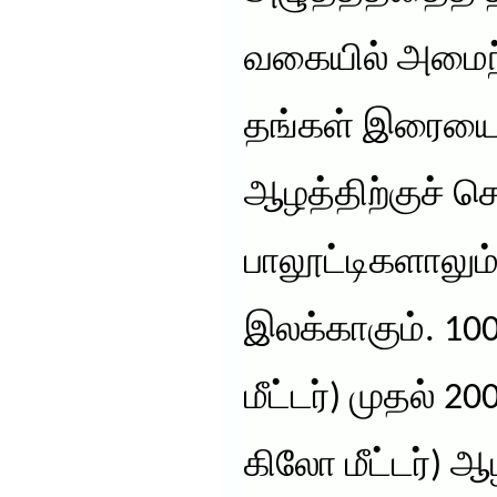
வகையில் அமைந
தங்கள் இரையைத
ஆழத்திற்குச் செ
பாலூட்டிகளாலும
இலக்காகும். 100
மீட்டர்) முதல் 20
கிலோ மீட்டர்) 