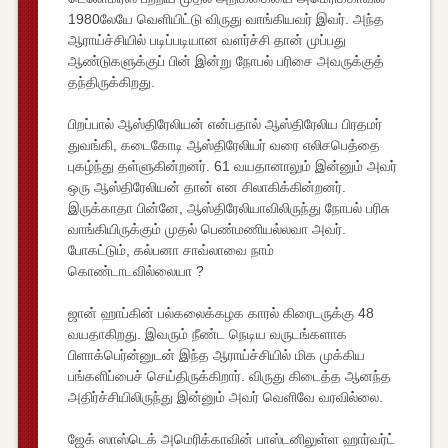
1980லேயே வெளியிட்டு விருது வாங்கியவர் இவர். அந்த
ஆராய்ச்சியில் படிப்படியான வளர்ச்சி தான் முப்பது
ஆண்டுகளுக்குப் பின் இன்று நோபல் பரிசை அவருக்குத்
தந்திருக்கிறது.
பிறப்பால் ஆஸ்திரேலியன் என்பதால் ஆஸ்திரேலிய பிரதமர்
துவங்கி, கடைகோடி ஆஸ்திரேலியர் வரை எலிசபெத்தை
புகழ்ந்து தள்ளுகின்றனர். 61 வயதானாலும் இன்னும் அவர்
ஒரு ஆஸ்திரேலியன் தான் என சிலாகிக்கின்றனர்.
இருக்காதா பின்னே, ஆஸ்திரேலியாவிலிருந்து நோபல் பரிசு
வாங்கியிருக்கும் முதல் பெண்மணியல்லவா அவர்.
போகட்டும், கல்பனா சாவ்லாவை நாம்
கொண்டாடவில்லையா ?
ஜான் ஹாப்கின் பல்கலைக்கழக காரல் கிரைடருக்கு 48
வயதாகிறது. இவரும் நீண்ட நெடிய வருடங்களாக
பிளாக்பெர்ன்னுடன் இந்த ஆராய்ச்சியில் மிக முக்கிய
பங்களிப்பைச் செய்திருக்கிறார். விருது கிடைத்த ஆனந்த
அதிர்ச்சியிலிருந்து இன்னும் அவர் வெளிவே வரவில்லை.
ஜேக் ஸாஸ்டெக் அமெரிக்காவின் பாஸ்டனிலுள்ள ஹார்வர்ட்