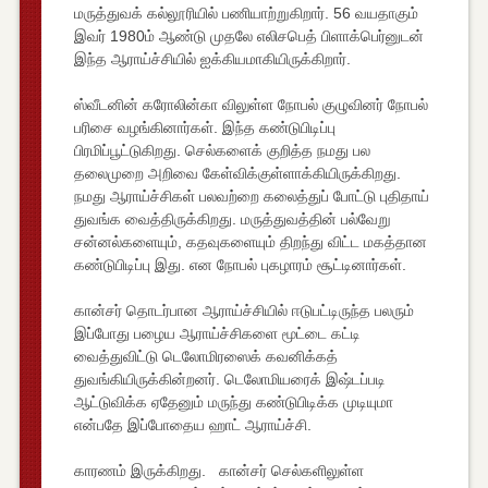
மருத்துவக் கல்லூரியில் பணியாற்றுகிறார். 56 வயதாகும்
இவர் 1980ம் ஆண்டு முதலே எலிசபெத் பிளாக்பெர்னுடன்
இந்த ஆராய்ச்சியில் ஐக்கியமாகியிருக்கிறார்.
ஸ்வீடனின் கரோலின்கா விலுள்ள நோபல் குழுவினர் நோபல்
பரிசை வழங்கினார்கள். இந்த கண்டுபிடிப்பு
பிரமிப்பூட்டுகிறது. செல்களைக் குறித்த நமது பல
தலைமுறை அறிவை கேள்விக்குள்ளாக்கியிருக்கிறது.
நமது ஆராய்ச்சிகள் பலவற்றை கலைத்துப் போட்டு புதிதாய்
துவங்க வைத்திருக்கிறது. மருத்துவத்தின் பல்வேறு
சன்னல்களையும், கதவுகளையும் திறந்து விட்ட மகத்தான
கண்டுபிடிப்பு இது. என நோபல் புகழாரம் சூட்டினார்கள்.
கான்சர் தொடர்பான ஆராய்ச்சியில் ஈடுபட்டிருந்த பலரும்
இப்போது பழைய ஆராய்ச்சிகளை மூட்டை கட்டி
வைத்துவிட்டு டெலோமிரஸைக் கவனிக்கத்
துவங்கியிருக்கின்றனர். டெலோமியரைக் இஷ்டப்படி
ஆட்டுவிக்க ஏதேனும் மருந்து கண்டுபிடிக்க முடியுமா
என்பதே இப்போதைய ஹாட் ஆராய்ச்சி.
காரணம் இருக்கிறது. கான்சர் செல்களிலுள்ள