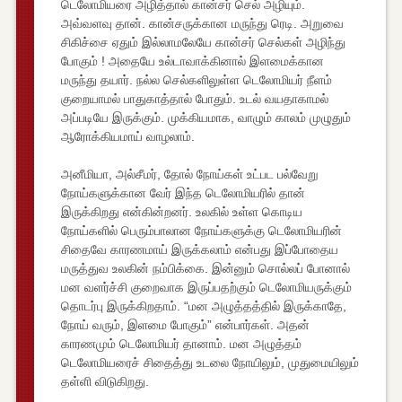
டெலோமியரை அழித்தால் கான்சர் செல் அழியும்.
அவ்வளவு தான். கான்சருக்கான மருந்து ரெடி. அறுவை
சிகிச்சை ஏதும் இல்லாமலேயே கான்சர் செல்கள் அழிந்து
போகும் ! அதையே உல்டாவாக்கினால் இளமைக்கான
மருந்து தயார். நல்ல செல்களிலுள்ள டெலோமியர் நீளம்
குறையாமல் பாதுகாத்தால் போதும். உடல் வயதாகாமல்
அப்படியே இருக்கும். முக்கியமாக, வாழும் காலம் முழுதும்
ஆரோக்கியமாய் வாழலாம்.
அனீமியா, அல்சீமர், தோல் நோய்கள் உட்பட பல்வேறு
நோய்களுக்கான வேர் இந்த டெலோமியரில் தான்
இருக்கிறது என்கின்றனர். உலகில் உள்ள கொடிய
நோய்களில் பெரும்பாலான நோய்களுக்கு டெலோமியரின்
சிதைவே காரணமாய் இருக்கலாம் என்பது இப்போதைய
மருத்துவ உலகின் நம்பிக்கை. இன்னும் சொல்லப் போனால்
மன வளர்ச்சி குறைவாக இருப்பதற்கும் டெலோமியருக்கும்
தொடர்பு இருக்கிறதாம். “மன அழுத்தத்தில் இருக்காதே,
நோய் வரும், இளமை போகும்” என்பார்கள். அதன்
காரணமும் டெலோமியர் தானாம். மன அழுத்தம்
டெலோமியரைச் சிதைத்து உடலை நோயிலும், முதுமையிலும்
தள்ளி விடுகிறது.