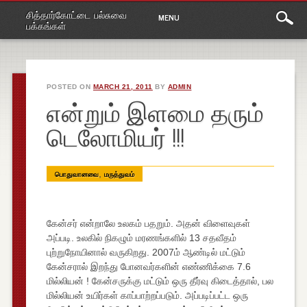
Main
Skip
சித்தார்கோட்டை பல்சுவை
MENU
to
menu
பக்கங்கள்
content
POSTED ON
MARCH 21, 2011
BY
ADMIN
என்றும் இளமை தரும்
டெலோமியர் !!!
,
பொதுவானவை
மருத்துவம்
கேன்சர் என்றாலே உலகம் பதறும். அதன் விளைவுகள்
அப்படி. உலகில் நிகழும் மரணங்களில் 13 சதவீதம்
புற்றுநோயினால் வருகிறது. 2007ம் ஆண்டில் மட்டும்
கேன்சரால் இறந்து போனவர்களின் எண்ணிக்கை 7.6
மில்லியன் ! கேன்சருக்கு மட்டும் ஒரு தீர்வு கிடைத்தால், பல
மில்லியன் உயிர்கள் காப்பாற்றப்படும். அப்படிப்பட்ட ஒரு