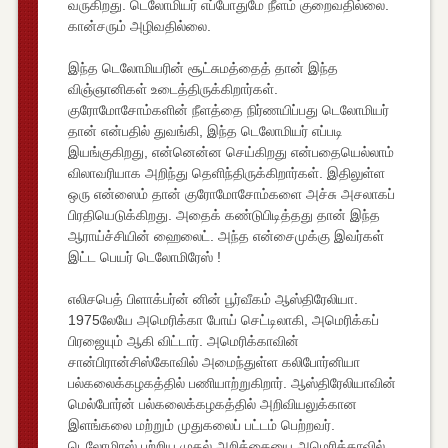
வருகிறது. டெலோமியர் எப்போதுமே நீளம் குறைவதில்லை.
கான்சரும் அழிவதில்லை.
இந்த டெலோமியரின் சூட்சுமத்தைத் தான் இந்த
விஞ்ஞானிகள் உடைத்திருக்கிறார்கள்.
குரோமோசோம்களின் நீளத்தை நிர்ணயிப்பது டெலோமியர்
தான் என்பதில் துவங்கி, இந்த டெலோமியர் எப்படி
இயங்குகிறது, என்னென்ன செய்கிறது என்பதையெல்லாம்
விலாவரியாக அறிந்து தெளிந்திருக்கிறார்கள். இதிலுள்ள
ஒரு என்ஸைம் தான் குரோமோசோம்களை அச்சு அசலாகப்
பிரதியெடுக்கிறது. அதைக் கண்டுபிடித்தது தான் இந்த
ஆராய்ச்சியின் ஹைலைட். அந்த என்சைமுக்கு இவர்கள்
இட்ட பெயர் டெலோமிரேஸ் !
எலிசபெத் பிளாக்பர்ன் னின் பூர்வீகம் ஆஸ்திரேலியா.
1975லேயே அமெரிக்கா போய் செட்டிலாகி, அமெரிக்கப்
பிரஜையும் ஆகி விட்டார். அமெரிக்காவின்
சான்பிரான்சிஸ்கோவில் அமைந்துள்ள கலிபோர்னியா
பல்கலைக்கழகத்தில் பணியாற்றுகிறார். ஆஸ்திரேலியாவின்
மெல்போர்ன் பல்கலைக்கழகத்தில் அறிவியலுக்கான
இளங்கலை மற்றும் முதுகலைப் பட்டம் பெற்றவர்.
டெலோமிரஸ் பற்றிய முதல் அறிக்கையை அமெரிக்காவில்