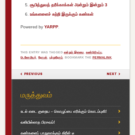
சூபித்துவத் தரீக்காக்கள் அன்றும் இன்றும் 3
உங்களளைச் சுற்றி இருக்கும் கண்கள்
Powered by
YARPP
.
THIS ENTRY WAS TAGGED
என்றும் இளமை
,
கண்டுபிடிப்பு
,
டெலோமியர்
,
நோபல்
,
புற்றுநோய்
. BOOKMARK THE
PERMALINK
.
POST NAVIGATION
PREVIOUS
NEXT
மருத்துவம்
உடல் எடை குறைய – கொழுப்பை எரிக்கும் கொடம்புளி!
வலியில்லாத பிரசவம்!
கண்களைப் பாதுகாக்கும் கிரீன் டீ