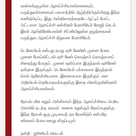
உலகெங்குமுள்ள ஆராய்ச்சியாளர்களையும்,
மருத்துவர்களையும் பரவசத்தில் ஆழ்த்தியிருக்கிறது இந்த
கண்டுபிடிப்பு. இது அஸ்திவாரத்தையே ஆட்டிப் போட்ட
அட்டகாச ஆராய்ச்சி என்கிறார் பேராசிரியர் ரோஜர் ரெடல்.
இவர் ஆஸ்திரேலியாவின் சிட்னியிலுள்ள குழந்தைகள்
மருத்துவ ஆராய்ச்சி நிறுவன பேராசிரியர்.
டெலோமியர் என்பது நமது ஷூ லேஸின் முனை போல.
முனை போய்விட்டால் ஷூ லேஸ் கொஞ்சம் கொஞ்சமாய்
சிதைந்து போகும். முனை ஷார்ப்பாக இருந்தால் ஷூலேஸ்
நன்றாக இருக்கும். டெலோமியர் பக்காவாக இருந்தால்
செல் ஆரோக்கியமாக, இளமையாக இருக்கும். என
அறிவியல் தெரியாதவர்களுக்கு இதை விளக்குகின்றனர்
ஆராய்ச்சியாளர்கள்.
நோபல் பரிசு எனும் அங்கீகாரம் இந்த ஆராய்ச்சியை பெரிய
அளவில் நடத்த உதவும். உலகை உலுக்கும் நோய்களுக்கு
இந்த நோபல் ஒரு முடிவைத் தர வேண்டும் என்பதே
உங்ளைப் போல எனது விருப்பமும்
நன்றி : ஜூனியர் விகடன்