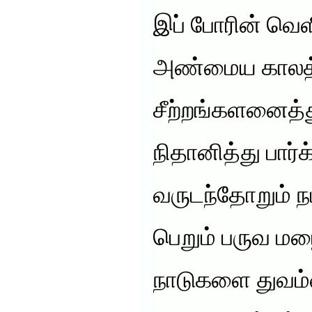
இப் போரின் வெள
அண்மைய காலத
சீற்றங்களனைத்து
நிதானித்து பார்க
வருடந்தோறும் 
பெறும் பருவ ம
நாடுகளை துவம்ஷ