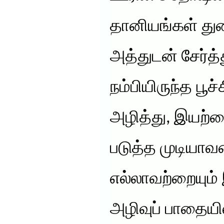
தானியங்கள் துட
அத்துடன் சேர்
நம்பியிருந்த பூச
அழித்து, இயற்க
படுத்த முடியா
எல்லாவற்றையும் 
அழிவுப் பாதைய