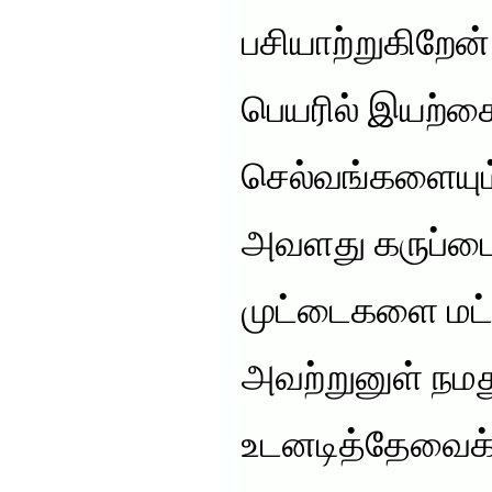
பசியாற்றுகிறேன்
பெயரில் இயற்க
செல்வங்களையும்
அவளது கருப்பைய
முட்டைகளை மட்ட
அவற்றுனுள் நமத
உடனடித்தேவைக