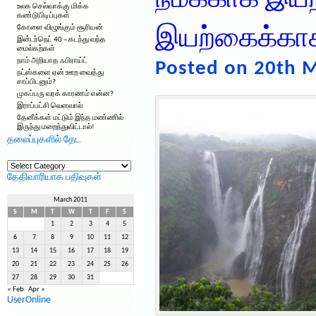
நமக்காக இய
உலக செல்வாக்கு மிக்க
கண்டுபிடிப்புகள்
கோளை விழுங்கும் சூரியன்
இயற்கைக்கா
இன்டர்நெட் 40 – கடந்து வந்த
மைல்கற்கள்
நாம் அறியாத ஃபிராய்ட்
Posted on 20th M
நட்ஸ்களை ஏன் ஊற வைத்து
சாப்பிடனும்?
முகப்பரு வரக் காரணம் என்ன?
இராப்பட்சி வெளவால்
தேனீக்கள் மட்டும் இந்த மண்ணில்
இருந்து மறைந்துவிட்டால்!
தலைப்புகளில் தேட
தலைப்புகளில்
தேட
தேதிவாரியாக பதிவுகள்
March 2011
S
M
T
W
T
F
S
1
2
3
4
5
6
7
8
9
10
11
12
13
14
15
16
17
18
19
20
21
22
23
24
25
26
27
28
29
30
31
« Feb
Apr »
UserOnline