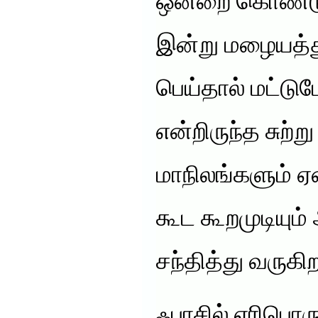
ஒன்றை கொண்டு
இன்று மழையத்த
பெய்தால் மட்டு
என்றிருந்த சுற்ற
மாநிலங்களும் ஏ
கூட கூறமுடியு
சந்தித்து வருகிற
ஃபாசில் எரிபொருள