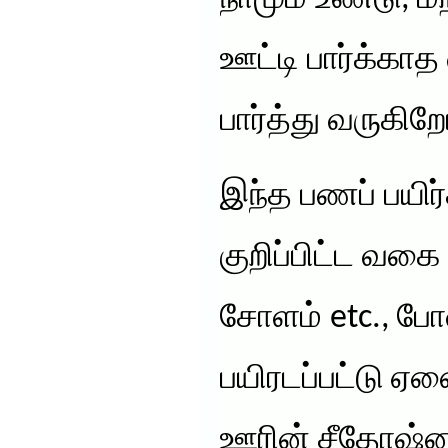
ஊட்டி பார்க்காத
பார்த்து வருகிற
இந்த பணப் பயி
குறிப்பிட்ட வக
சோளம் etc., 
பயிரடப்பட்டு 
ஊரின் சீதோஷ்ன