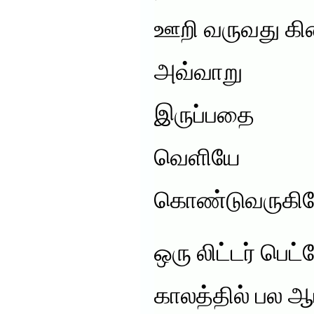
ஊறி வருவது கி
அவ்வாறு
இருப்பதை
வெளியே
கொண்டுவருகிற
ஒரு லிட்டர் பெட
காலத்தில் பல ஆயி