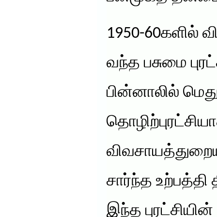
1950-60களில் வ
வந்த பசுமை புரட்
பின்னாலில் மெ
தொழிற்புரட்சிய
விவசாயத்துறைய
சார்ந்த உற்பத்த
இந்த புரட்சியி