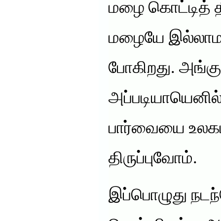
மழை கொட்டித் தீ
மழையே இல்லாமல
போகிறது. அங்கு
அப்படியாயெனில்
பார்வையை உலகம
திருப்புவோம்.
இப்பொழுது நடந்