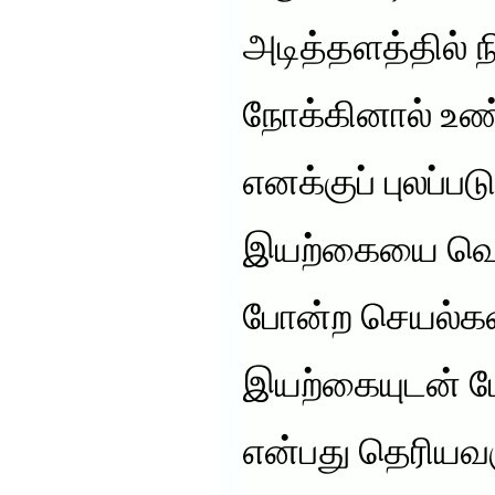
அடித்தளத்தில் நி
நோக்கினால் உண
எனக்குப் புலப்பட
இயற்கையை வெற
போன்ற செயல்களி
இயற்கையுடன் போ
என்பது தெரியவர