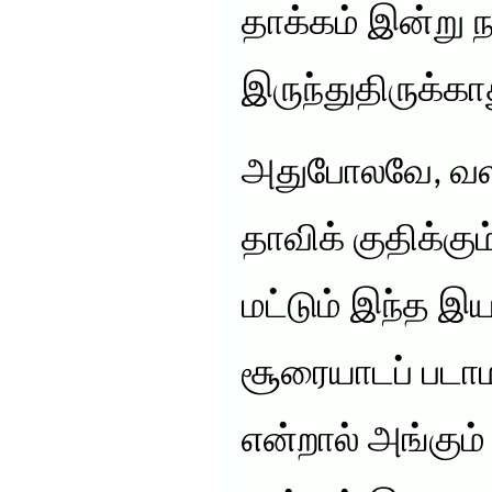
தாக்கம் இன்று ந
இருந்துதிருக்கா
அதுபோலவே, வளர
தாவிக் குதிக்கு
மட்டும் இந்த இ
சூரையாடப் படாம
என்றால் அங்கு