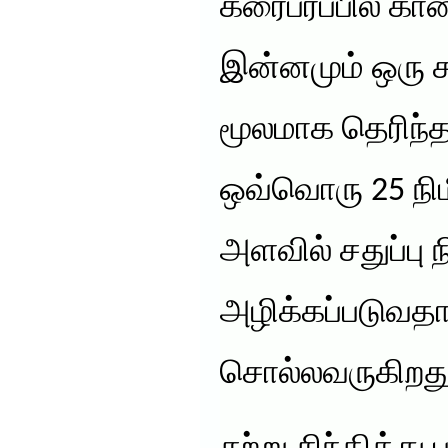
கரைபரப்பில் காண
இன்னமும் ஒரு ச
மூலமாக தெரிந
ஒவ்வொரு 25 நிமி
அளவில் சதுப்பு 
அழிக்கப்படுவத
சொல்லவருகிறது