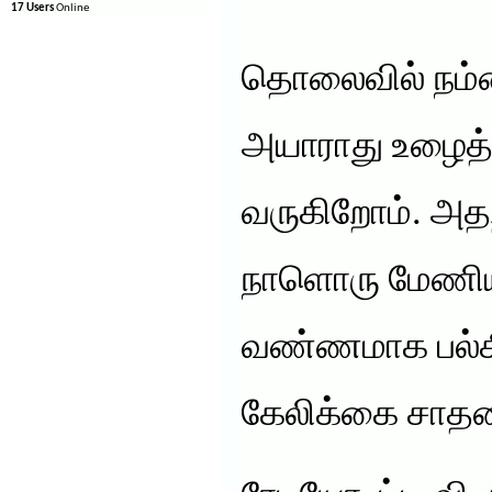
17 Users
Online
தொலைவில் நம்மை
அயாராது உழைத்
வருகிறோம். அத
நாளொரு மேணிய
வண்ணமாக பல்கிப
கேலிக்கை சாதன