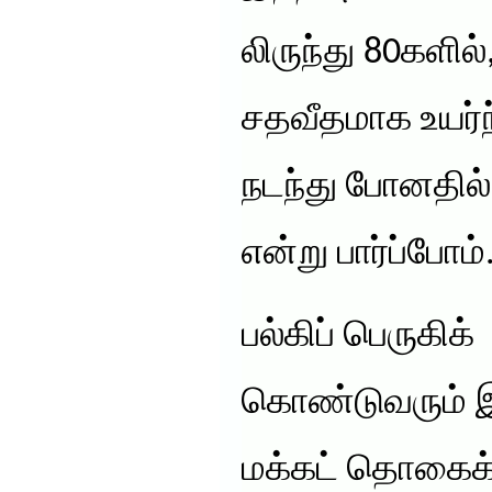
லிருந்து 80களில்
சதவீதமாக உயர்ந்
நடந்து போனதில
என்று பார்ப்போம்
பல்கிப் பெருகிக்
கொண்டுவரும் 
மக்கட் தொகைக்