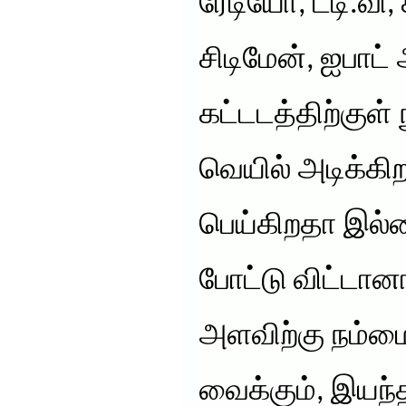
ரேடியோ, ட்டி.வி
சிடிமேன், ஐபாட் 
கட்டடத்திற்குள்
வெயில் அடிக்க
பெய்கிறதா இல்
போட்டு விட்டான
அளவிற்கு நம்மை
வைக்கும், இயந