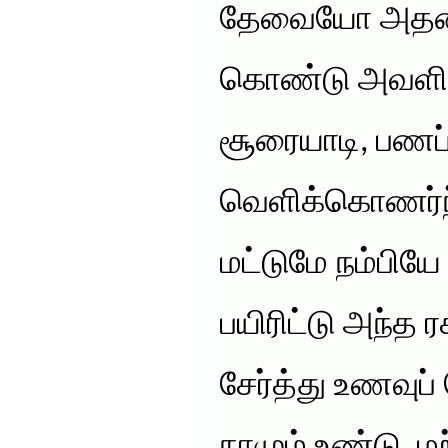
தேவையோ அதனை 
கொண்டு அவளின
சூரையாடி, பணப்
வெளிக்கொணர்ந
மட்டுமே நம்பி
பயிரிட்டு அந்த
சேர்த்து உணவுப
நாமும் உண்டு, ம