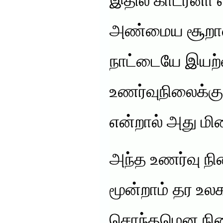
இதில் காட்ரீனா 
அண்மைய சூறாவ
நாட்டையே இயற்
உணர்வுநிலைக்கு
என்றால் அது ம
அந்த உணர்வு ந
மூன்றாம் தர உல
சொந்தமென நினை