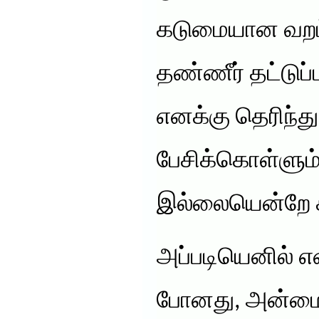
கடுமையான வறட
தண்ணீர் தட்டுப
எனக்கு தெரிந்த
பேசிக்கொள்ளும
இல்லையென்றே க
அப்படியெனில் எ
போனது, அன்மைய