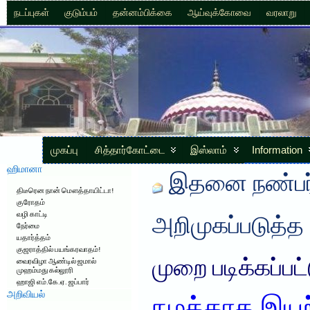
நடப்புகள்
குடும்பம்
தன்னம்பிக்கை
ஆய்வுக்கோவை
வரலாறு
முகப்பு
சித்தார்கோட்டை
இஸ்லாம்
Information
ஹிமானா
இதனை நண்பர்
திடீரென நான் மௌத்தாயிட்டா!
குரோதம்
வழி காட்டி
அறிமுகப்படுத்த
நேர்மை
யதார்த்தம்
குஜராத்தில் பயங்கரவாதம்!
முறை படிக்கப்பட
வைரவிழா ஆண்டில் ஜமால்
முஹம்மது கல்லூரி
ஹாஜி எம்.கே.ஏ. ஜப்பார்
அறிவியல்