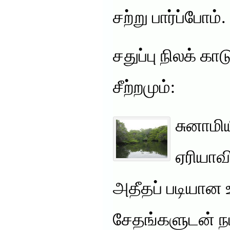
சற்று பார்ப்போம்.
சதுப்பு நிலக் க
சீற்றமும்:
சுனாமி
ஏரியாவி
அதீதப் படியான உ
சேதங்களுடன் ந