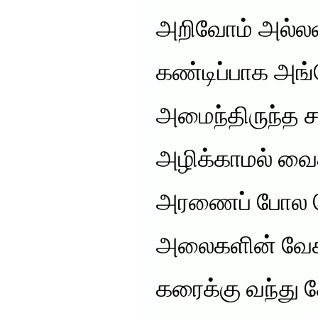
அறிவோம் அல்
கண்டிப்பாக அங
அமைந்திருந்த ச
அழிக்காமல் வைத
அரணைப் போல செ
அலைகளின் வேகத
கரைக்கு வந்து 