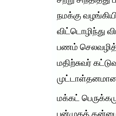
சற்று சிந்தித்த
நமக்கு வழங்கி
விட்டொழிந்து வி
பணம் செலவழித
மதிற்சுவர் கட்ட
முட்டாள்தனமா
மக்கட் பெருக்கமு
பன்முகத் தன்மை