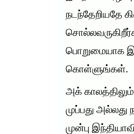
நடந்தேறியதே க
சொல்லவருகிறீர்
பொறுமையாக இத
கொள்ளுங்கள்.
அக் காலத்திலும
முப்பது அல்லது 
முன்பு இந்தியா