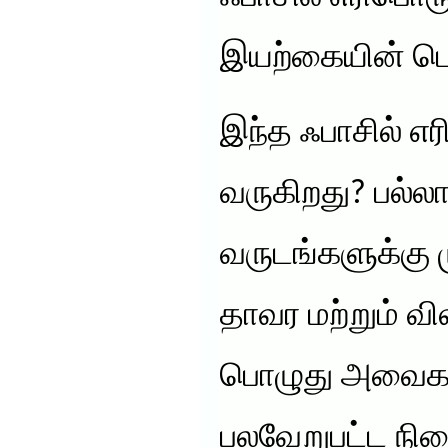
இயற்கையின் பெர
இந்த ஃபாசில் எர
வருகிறது? பல்
வருடங்களுக்கு 
தாவர மற்றும் வி
பொழுது அவைகள
பலவேறுபட்ட நி