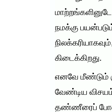
மாற்றங்களினுட
நமக்கு பயன்படும
நிலக்கரியாகவும
கிடைக்கிறது.
எனவே மீண்டும் 
வேண்டிய விசய
தண்ணீரைப் போ