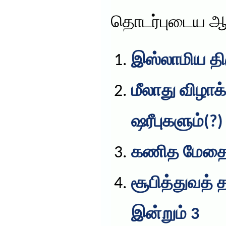
தொடர்புடைய ஆ
இஸ்லாமிய த
மீலாது விழாக
ஷரீபுகளும்(?)
கணித மேதை
சூபித்துவத் 
இன்றும் 3