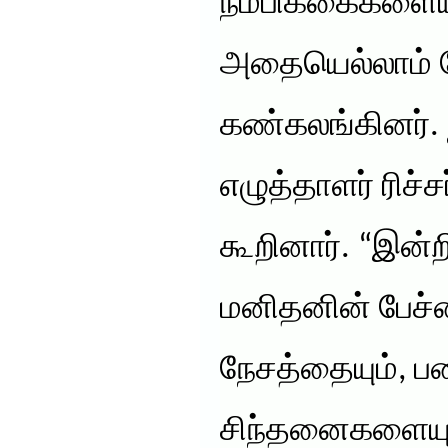
நம்பிக்கைகளையும
அதையெல்லாம் கே
கண்கலங்கினர். ந
எழுத்தாளர் ரிச்சர
கூறினார். “இன்ற
மனிதனின் பேச்ச
நேசத்தையும், ப
சிந்தனைகளையும