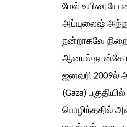
மேல் உயிரையே வ
அப்யுலைஷ் அந்த
நன்றாகவே நிறைவ
ஆனால் நான்கே 
ஜனவரி 2009ல் அ
(Gaza) பகுதியில
பொழிந்ததில் அ