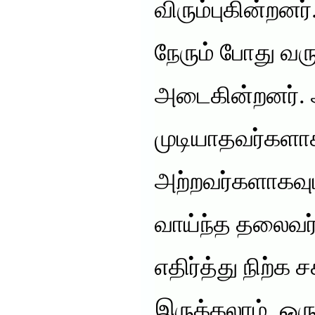
விரும்புகின்ற
நேரும் போது வர
அடைகின்றனர். அ
முடியாதவர்களாக
அற்றவர்களாகவும
வாய்ந்த தலைவ
எதிர்த்து நிற்க
இருக்கலாம். ஒரு