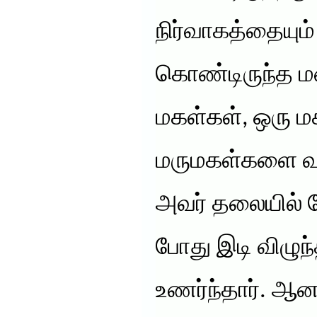
நிர்வாகத்தையும்
கொண்டிருந்த ம
மகள்கள், ஒரு ம
மருமகள்களை வள
அவர் தலையில் ப
போது இடி விழு
உணர்ந்தார். ஆன