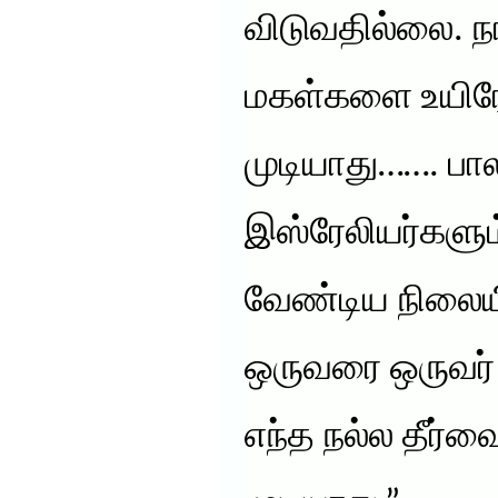
விடுவதில்லை. ந
மகள்களை உயிரோட
முடியாது……. பா
இஸ்ரேலியர்களும
வேண்டிய நிலையி
ஒருவரை ஒருவர் 
எந்த நல்ல தீர்வை