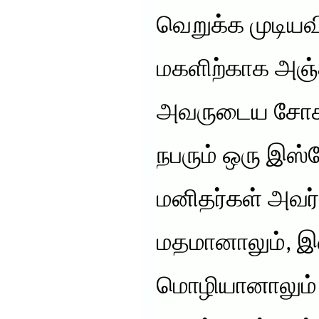
வெறுக்க முடிய
மகளிற்காக அஞ்
அவருடைய சோகத
நபரும் ஒரு இஸ்
மனிதர்கள் அவர்
மதமானாலும், இ
மொழியானாலும