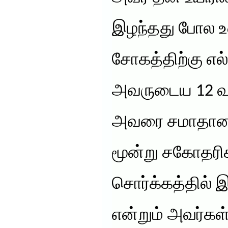
இழந்தது போல உ
சோகத்திற்கு எல
அவருடைய 12 வய
அவரை சமாதானப்
மூன்று சகோதரிக
சொர்க்கத்தில் 
என்றும் அவர்கள்