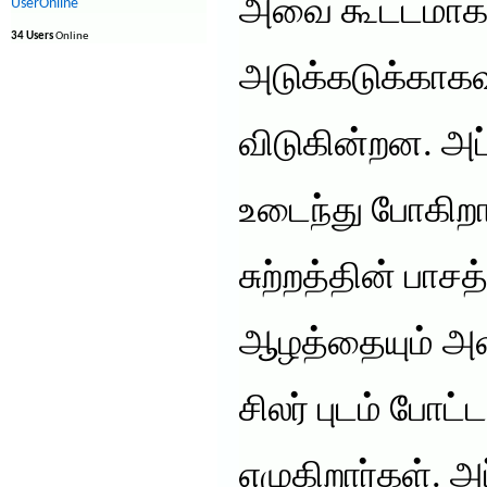
அவை கூட்டமாகவ
UserOnline
34 Users
Online
அடுக்கடுக்காகவு
விடுகின்றன. அப்
உடைந்து போகிறார
சுற்றத்தின் பாசத
ஆழத்தையும் அளந்
சிலர் புடம் போ
எழுகிறார்கள். அ