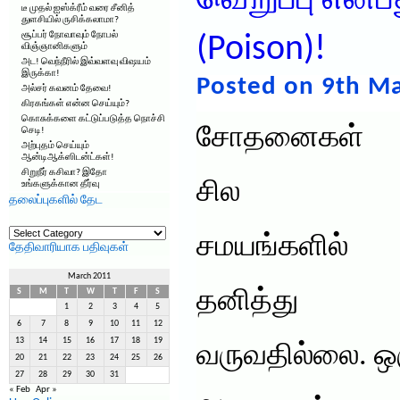
வெறுப்பு என்
டீ முதல் ஐஸ்க்ரீம் வரை சீனித்
துளசியில் ருசிக்கலாமா?
சூப்பர் நோவாவும் நோபல்
(Poison)!
விஞ்ஞானிகளும்
அட! வெந்நீரில் இவ்வளவு விஷயம்
இருக்கா!
Posted on 9th Ma
அல்சர் கவனம் தேவை!
கிரகங்கள் என்ன செய்யும்?
கொசுக்களை கட்டுப்படுத்த நொச்சி
சோதனைகள்
செடி!
அற்புதம் செய்யும்
ஆன்டிஆக்ஸிடன்ட்கள்!
சிறுநீர் கசிவா? இதோ
சில
உங்களுக்கான தீர்வு
தலைப்புகளில் தேட
தலைப்புகளில்
தேட
சமயங்களில்
தேதிவாரியாக பதிவுகள்
March 2011
தனித்து
S
M
T
W
T
F
S
1
2
3
4
5
6
7
8
9
10
11
12
13
14
15
16
17
18
19
வருவதில்லை. ஒ
20
21
22
23
24
25
26
27
28
29
30
31
« Feb
Apr »