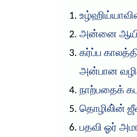
உழ்ஹிய்யாவின
அன்னை ஆயிஷ
கர்ப்ப காலத்
அன்பான வழிக
நாற்பதைக் கட
தொழிலி்ன் ஜ
பதவி ஓர் அம