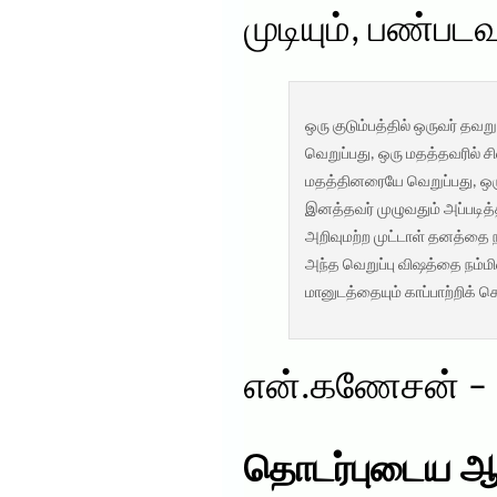
முடியும், பண்படவு
ஒரு குடும்பத்தில் ஒருவர் தவ
வெறுப்பது, ஒரு மதத்தவரில் ச
மதத்தினரையே வெறுப்பது, ஒர
இனத்தவர் முழுவதும் அப்படித்
அறிவுமற்ற முட்டாள் தனத்தை ந
அந்த வெறுப்பு விஷத்தை நம்மில
மானுடத்தையும் காப்பாற்றிக்
என்.கணேசன் – 
தொடர்புடைய ஆ