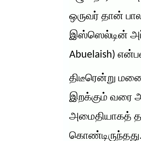
ஒருவர் தான் பா
இஸ்ஸெல்டின் அப்
Abuelaish) என்ப
திடீரென்று மனை
இறக்கும் வரை 
அமைதியாகத் தா
கொண்டிருந்தது.