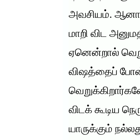
அவசியம். ஆனால
மாறி விட அனுமதி
ஏனென்றால் வெறு
விஷத்தைப் போன்
வெறுக்கிறார்க
விடக் கூடிய நெர
யாருக்கும் நல்ல