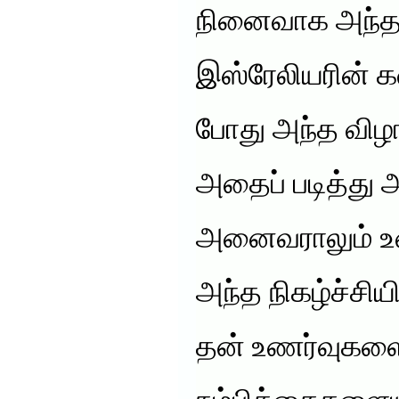
நினைவாக அந்த ந
இஸ்ரேலியரின் 
போது அந்த விழ
அதைப் படித்து
அனைவராலும் உணர
அந்த நிகழ்ச்சிய
தன் உணர்வுகளைய