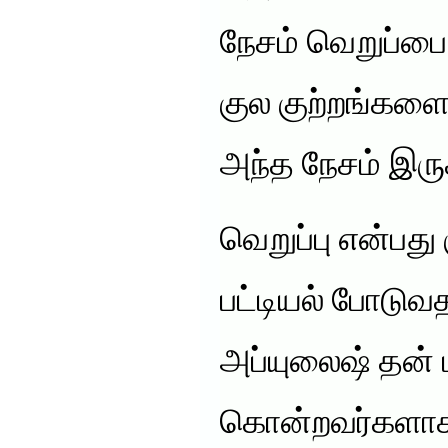
நேசம் வெறுப்பை
குல குற்றங்களை
அந்த நேசம் இரு
வெறுப்பு என்பது
பட்டியல் போடுவத
அப்யுலைஷ் தன்
கொன்றவர்களாக