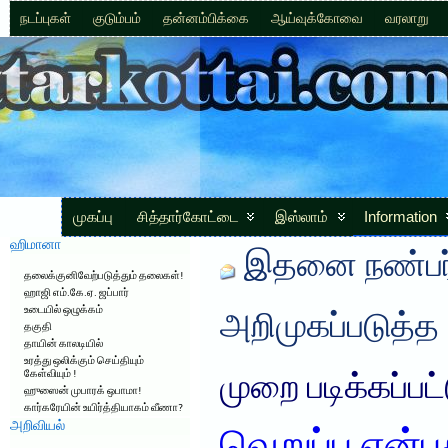
நடப்புகள்
குடும்பம்
தன்னம்பிக்கை
ஆய்வுக்கோவை
வரலாறு
முகப்பு
சித்தார்கோட்டை
இஸ்லாம்
Information
ஹிமானா
இதனை நண்பர்
தலைக்குனிவேற்படுத்தும் தலைகள்!
ஹாஜி எம்.கே.ஏ. ஜப்பார்
உடையில் ஒழுக்கம்
அறிமுகப்படுத்த
தகுதி
தாயின் காலடியில்
உரத்து ஒலிக்கும் செய்தியும்
கேள்வியும் !
முறை படிக்கப்பட
ஹுஸைன் முபாரக் ஒபாமா!
கார்கரேயின் உயிர்த்தியாகம் வீணா?
அறிவியல்