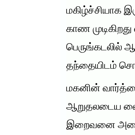
மகிழ்ச்சியாக இ
காண முடிகிறது 
பெருங்கடலில் ஆழ
தந்தையிடம் ச
மகனின் வார்த
ஆறுதலடைய வைத
இறைவனை அடைந