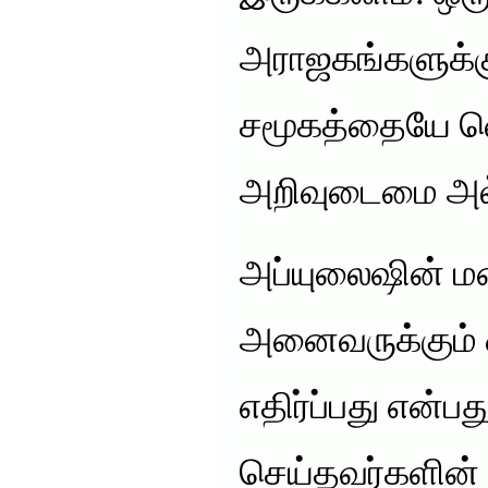
அராஜகங்களுக்க
சமூகத்தையே வெ
அறிவுடைமை அல
அப்யுலைஷின் மன
அனைவருக்கும் 
எதிர்ப்பது என்ப
செய்தவர்களின