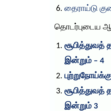
தைராய்டு குற
தொடர்புடைய ஆ
சூபித்துவத் 
இன்றும் – 4
புற்றுநோய்க்கு
சூபித்துவத் 
இன்றும் 3