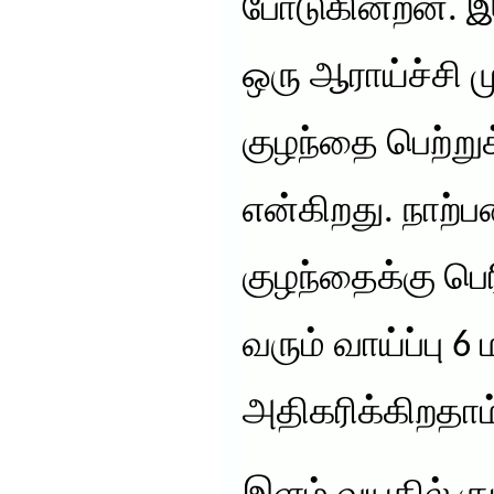
போடுகின்றன. இஸ
ஒரு ஆராய்ச்சி ம
குழந்தை பெற்று
என்கிறது. நாற்ப
குழந்தைக்கு பெ
வரும் வாய்ப்பு 6
அதிகரிக்கிறதாம