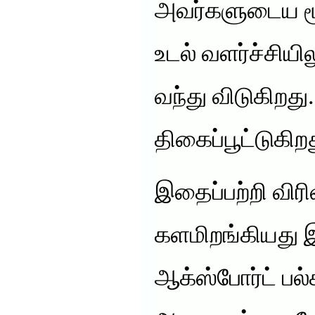
அவர்களுடைய மூ
உடல் வளர்ச்சியி
வந்து விடுகிறது.
திகைப்பூட்டுகிறத
இதைப்பற்றி விர
களமிறங்கியது இ
ஆக்ஸ்போர்ட் பல