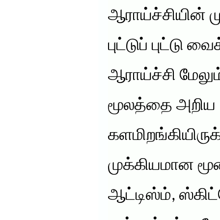
ஆராய்ச்சியின் 
புட்டுப் புட்டு 
ஆராய்ச்சி மேலு
மூலத்தை அறிய
களமிறங்கியிருக்
முக்கியமான மூன
ஆட்டிஸ்ம், ஸ்கிட