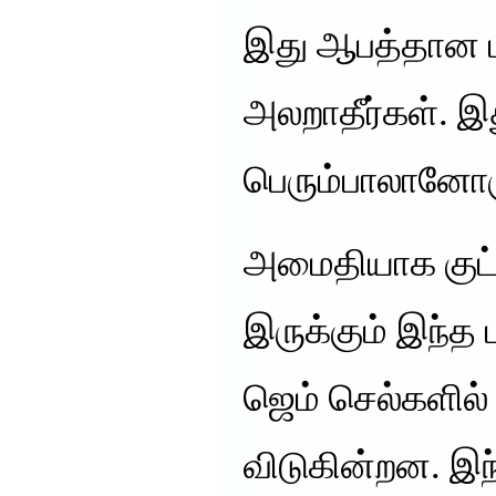
இது ஆபத்தான பு
அலறாதீர்கள். இ
பெரும்பாலானோர
அமைதியாக குட்ட
இருக்கும் இந்த 
ஜெம் செல்களில் 
விடுகின்றன. இந