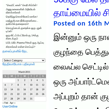
30க்கு மேல் 
“வெயிட் லாஸ்” வெரி சிம்பிள்!
அணு உலைகளின் அறிவியல்
தாய்மையில் சி
விளக்கங்கள்
தெரிந்து கொள்வோம் வாங்க!
மறந்து போன நீர்மேலாண்மை…
Posted on 16th M
தவிப்பில் தலைநகரம்!
கொழுப்பைக் குறைக்க ஒரு டஜன்
டிப்ஸ்!
இன்னும் ஒரு நா
ஒரு லிட்டர் பெட்ரோல் ரூ.14க்கு
கிடைக்கும்
LCD, LED, Plasma TVகள் ஒரு ஆய்வு
கிரகங்கள் என்ன செய்யும்?
குழந்தை பெத்துக
தலைப்புகளில் தேட
தலைப்புகளில்
தேட
தேதிவாரியாக பதிவுகள்
லைஃப்ல செட்டில
March 2011
S
M
T
W
T
F
S
ஒரு அப்பார்ட்ம
1
2
3
4
5
6
7
8
9
10
11
12
13
14
15
16
17
18
19
அப்புறம் தான் க
20
21
22
23
24
25
26
27
28
29
30
31
« Feb
Apr »
UserOnline