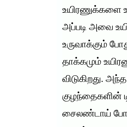
உயிரணுக்களை உ
அப்படி அவை உ
உருவாக்கும் போ
தாக்கமும் உயிர
விடுகிறது. அந்த ப
குழந்தைகளின் ட
சைலண்டாய் போய