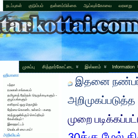
நடப்புகள்
குடும்பம்
தன்னம்பிக்கை
ஆய்வுக்கோவை
வரலாறு
முகப்பு
சித்தார்கோட்டை
இஸ்லாம்
Information
ஹிமானா
இதனை நண்பர்
பந்தா
ரமலான் சங்கலபம்
தமிழகத் தேர்தல்: நெருக்கடிகளும் –
அறிமுகப்படுத்த
குழப்பங்களும்
எளிதாய் ஒரு தொழில்
நேர்மை கொண்ட உள்ளம் – கதை
உரத்து ஒலிக்கும் செய்தியும்
முறை படிக்கப்பட
கேள்வியும் !
இறைநாட்டம்
வெல்டன் மை பாய்!
அறிவியல்