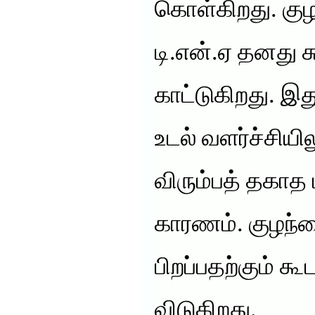
கொள்கிறது. கு
டி.என்.ஏ தனது ச
காட்டுகிறது. இ
உடல் வளர்ச்சியில
விரும்பத் தகாத 
காரணம். குழந்
பிறப்பதற்கும் 
விடுகிறது.