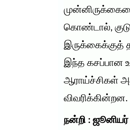
முன்னிருக்கையை
கொண்டால், குடு
இருக்கைக்குத் த
இந்த கசப்பான
ஆராய்ச்சிகள் அத
விவரிக்கின்றன.
நன்றி : ஜூனியர