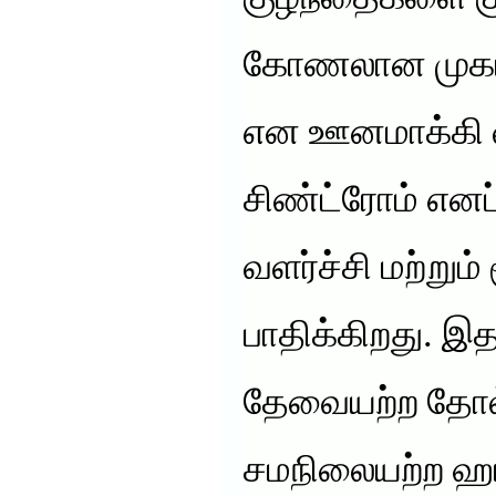
கோணலான முகம், 
என ஊனமாக்கி வ
சிண்ட்ரோம் எனப்
வளர்ச்சி மற்று
பாதிக்கிறது. இத
தேவையற்ற தோல்,
சமநிலையற்ற ஹா