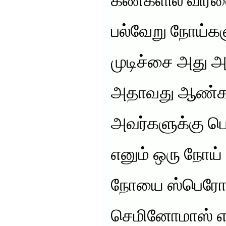
கண்களில் விரலை
பல்வேறு நோய்க
முடிச்சை அது அவ
அதாவது ஆண்கள
அவர்களுக்கு பெ
எனும் ஒரு நோய் 
நோயை ஸ்பெரோம
செமினோமாஸ் என