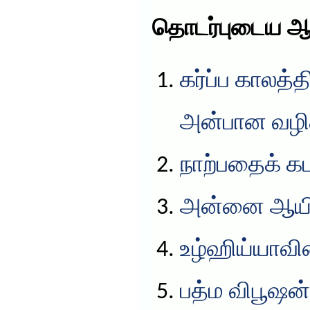
தொடர்புடைய ஆ
கர்ப்ப காலத்
அன்பான வழிக
நாற்பதைக் கட
அன்னை ஆயிஷ
உழ்ஹிய்யாவின
பத்ம விபூஷன் 