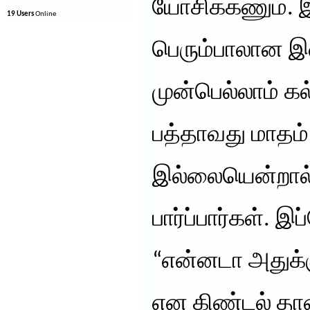
யோசிக்கணும். 
19 Users
Online
பெரும்பாலான இ
முன்பெல்லாம் க
பத்தாவது மாதம்
இல்லையென்றால்
பார்ப்பார்கள். 
“என்னடா அதுக்க
என கிண்டல் தான