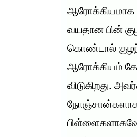
ஆரோக்கியமாக 
வயதான பின் குழ
கொண்டால் குழ
ஆரோக்கியம் கேள
விடுகிறது. அவர
நோஞ்சான்களாகவ
பிள்ளைகளாகவோ 