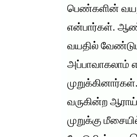
பெண்களின் வயது
என்பார்கள். ஆ
வயதில் வேண்டு
அப்பாவாகலாம் 
முறுக்கினார்கள
வருகின்ற ஆராய
முறுக்கு மீசையி