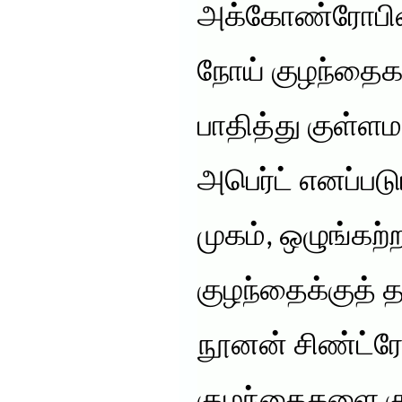
அக்கோண்ரோபிளா
நோய் குழந்தைகள
பாதித்து குள்ளம
அபெர்ட் எனப்படு
முகம், ஒழுங்கற
குழந்தைக்குத் த
நூனன் சிண்ட்ரோ
குழந்தைகளை கு