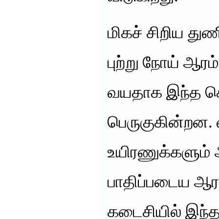
மிகச் சிறிய த
புற்று நோய் ஆர
வயதாக இந்த செல
பெருகுகின்றன.
உயிரணுக்களும்
பாதிப்படைய ஆரம
கடைசியில் இந்த