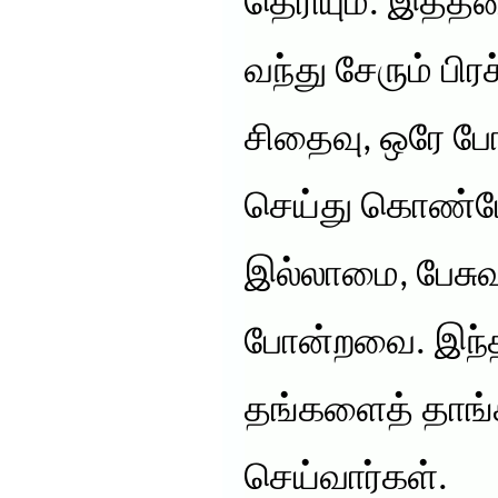
தெரியும். இத்
வந்து சேரும் ப
சிதைவு, ஒரே ப
செய்து கொண்டே 
இல்லாமை, பேசுவ
போன்றவை. இந்த
தங்களைத் தாங்க
செய்வார்கள்.