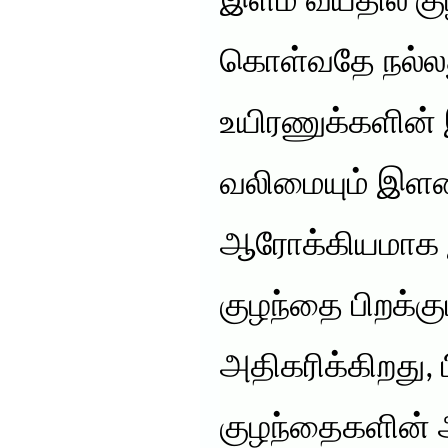
இளம் வயதில் கு
கொள்வதே நல்லது
உயிரணுக்களின் 
வலிமையும் இள
ஆரோக்கியமாக 
குழந்தை பிறக்கும
அதிகரிக்கிறது, ப
குழந்தைகளின் 