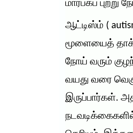
மார்பகப் புற்று ந
ஆட்டிஸ்ம் ( aut
மூளையைத் தாக்
நோய் வரும் குழந
வயது வரை வெக
இருப்பார்கள். அ
நடவடிக்கைகளில்