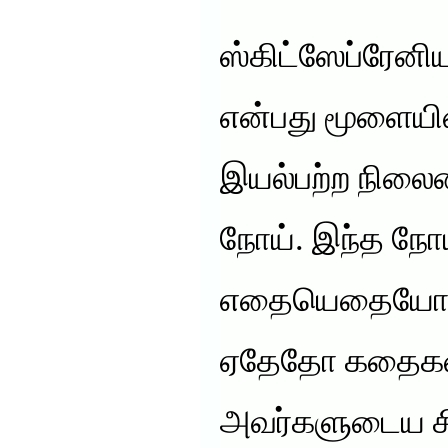
ஸ்கிட்ஸேப்ரேனிய
என்பது மூளையி
இயல்பற்ற நிலைய
நோய். இந்த நோ
எதையெதையோ பி
ஏதேதோ கதைகள்
அவர்களுடைய சி