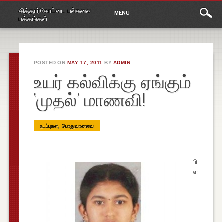
Main
Skip
சித்தார்கோட்டை பல்சுவை
MENU
to
menu
பக்கங்கள்
content
POSTED ON
MAY 17, 2011
BY
ADMIN
உயர் கல்விக்கு ஏங்கும்
‘முதல்’ மாணவி!
,
நடப்புகள்
பொதுவானவை
பி
ள