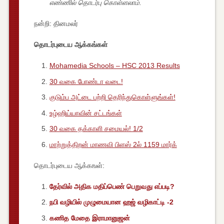
எண்ணில் தொடர்பு கொள்ளலாம்.
நன்றி: தினமலர்
தொடர்புடைய ஆக்கங்கள்
Mohamedia Schools – HSC 2013 Results
30 வகை போண்டா வடை!
குடும்ப அட்டை பற்றி தெரிந்துகொள்ளுங்கள்!
உழ்ஹிய்யாவின் சட்டங்கள்
30 வகை தக்காளி சமையல்! 1/2
மாற்றுத்திறன் மாணவி பிளஸ் 2ல் 1159 மார்க்
தொடர்புடைய ஆக்கஙள்:
தேர்வில் அதிக மதிப்பெண் பெறுவது எப்படி?
நபி வழியில் முழுமையான ஹஜ் வழிகாட்டி -2
கணித மேதை இராமானுஜன்