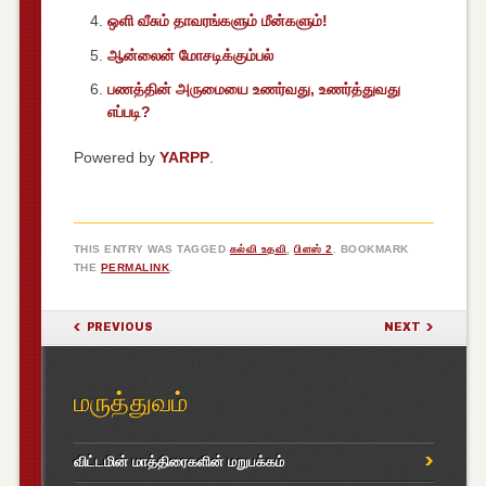
ஒளி வீசும் தாவரங்களும் மீன்களும்!
ஆன்லைன் மோசடிக்கும்பல்
பணத்தின் அருமையை உணர்வது, உணர்த்துவது
எப்படி?
Powered by
YARPP
.
THIS ENTRY WAS TAGGED
கல்வி உதவி
,
பிளஸ் 2
. BOOKMARK
THE
PERMALINK
.
POST NAVIGATION
PREVIOUS
NEXT
மருத்துவம்
விட்டமின் மாத்திரைகளின் மறுபக்கம்