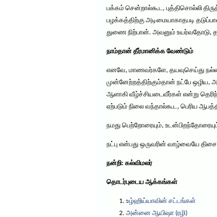
பக்கம் சென்றால்கூட, புத்திசொல்லி திர
பழக்கத்திற்கு அடிமையாகாதபடி தடுப்பான்
துணை நிற்பான். அவனும் உயர்வதோடு, 
நாம்தான் தீர்மானிக்க வேண்டும்
எனவே, மாணவர்களே, தயவுசெய்து நல்ல 
முன்னேற்றத்திற்கும்தான் நட்பே ஒழிய, அ
ஆளாகி வீழ்ச்சியடைவீர்கள் என்று தெரிந
ஏற்படும் நிலை வந்தால்கூட, பெரிய ஆபத்தி
நமது பெற்றோரையும், உடன்பிறந்தோரையும்
நட்பு என்பது ஒருவரின் வாழ்வையே திச
நன்றி: கல்விமலர்
தொடர்புடைய ஆக்கங்கள்
உழ்ஹிய்யாவின் சட்டங்கள்
அன்னை ஆயிஷா (ரழி)