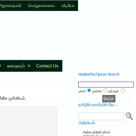
சிறுகதைகள்
பொதுவானவை
வீடியோ
சுகாதாரம்
Contact Us
Hadeeths/Quran Search
புகாரி
முஸ்லிம்
குர்ஆன்
்கே முக்கியம்.
தமிழில் தளத்தில் தேட:
அறிவியல்
அதிசயத்தின் உச்சம்