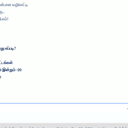
அன்பான வழிகாட்டி
ு..
போம்!
ு எப்படி?
்டங்கள்
் இன்றும் -20
்