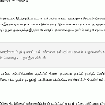
னுக்குப் பொருந்தாது.
ும் நட்பை இழந்துவிடக் கூடாது என்பதற்காக பலர், நண்பர்கள் செய்யும் தீமைகள
்பை இதற்கு ஒரு காரணமாக காட்டுகின்றனர். ஆனால் உண்மை நட்பு என்பது ஒரு
்கும் திறன் ஒருவருக்கு இருக்க வேண்டும். ஏனெனில் நல்ல நண்பர் என்ற போர்வையி
தர்களிடம் நட்பு பாராட்டவும். உங்களின் நன்மதிப்பை நீங்கள் விரும்பினால்,
ே மேலானது. – ஜார்ஜ் வாஷிங்டன்
ரல்ல. அமெரிக்காவின் சுதந்திரப் போரை தலைமை தாங்கி நடத்தி, வெற்ற
 எட்ட முடிந்தது. ஜார்ஜ் வாஷிங்டன் மட்டுமல்ல, கார்ல்மார்க்ஸ், லெனின் உள்ள
ஆம்பிளையே இல்லை” என்று உசுப்பேற்றும் நண்பர்கள் ஏராளம். நட்பை மதிப்பவனாயிருந