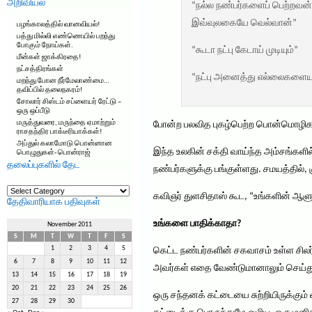
அறிவியல்
“நல்ல நண்பர்களைப் பெற்றவன்
இவ்வுலகையே வெல்வான்”
பழங்காலத்தில் வானவியல்!
பத்து மில்லி எண்ணெயில் பறந்து
போகும் நோய்கள்.
“கூடா நட்பு கேடாய் முடியும்”
மீன்கள் ஜாக்கிரதை!
நட்சத்திரங்கள்
“நட்பு அனைத்து எல்லைகளையு
மறந்து போன நீர்மேலாண்மை…
தவிப்பில் தலைநகரம்!
சோலார் சிஸ்டம் சப்ளையர் ரேட்டு –
ஒரு ஒப்பீடு
மருத்துவரை, மருந்தை ஏமாற்றும்
போன்ற பலவித புகழ்பெற்ற பொன்மொழிகள்
ராசதந்திர பாக்டீரியாக்கள்!
அப்துல் கலாமோடு பொன்னான
இந்த உலகின் சக்தி வாய்ந்த அம்சங்களில்
பொழுதுகள்- பொன்ராஜ்
தலைப்புகளில் தேட
நண்பர்களுக்கு பங்குள்ளது. சமயத்தில், 
தலைப்புகளில்
தேட
கவிஞர் துளசிதாஸ் கூட, “உங்களின் ஆளு
தேதிவாரியாக பதிவுகள்
உங்களை பாதிக்காதா?
November 2011
S
M
T
W
T
F
S
1
2
3
4
5
கெட்ட நண்பர்களின் சகவாசம் உள்ள சிலர்
6
7
8
9
10
11
12
அவர்கள் எதை வேண்டுமானாலும் செய்துவி
13
14
15
16
17
18
19
20
21
22
23
24
25
26
ஒரு சந்தனக் கட்டையை சுற்றியிருக்கும்
27
28
29
30