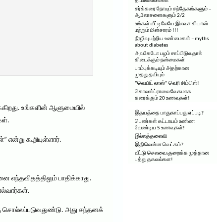
திமிங்கிலங்கள்
சர்க்கரை நோயும் சந்தேகங்களும் –
ஆலோசனைகளும் 2/2
உங்கள் வீட்டிலேயே இலவச கியாஸ்
மற்றும் மின்சாரம் !!!
நீரழிவு பற்றிய உண்மைகள் – myths
about diabetes
அவகேடோ பழம் சாப்பிடுவதால்
கிடைக்கும் நன்மைகள்
பாம்புக்கடியும் அதற்கான
முதலுதவியும்
“வெயிட் லாஸ்” வெரி சிம்பிள்!
கொலஸ்ட்ராலை வேகமாக
கரைக்கும் 20 உணவுகள்!
ிக்கிறது. உங்களின் ஆளுமையில்
இதயத்தை பாதுகாப்பது எப்படி?
கள்.
பெண்கள் கட்டாயம் உண்ண
வேண்டிய 5 உணவுகள்!
இல்லத்தலைவி
 என்று கூறியுள்ளார்.
இதிலென்ன வெட்கம்?
வீட்டு செலவை குறைக்க முத்தான
பத்து தகவல்கள!
னை எந்தவிதத்திலும் பாதிக்காது.
ல்வார்கள்.
்கு சொல்லப்படுவதுண்டு. அது சந்தனக்