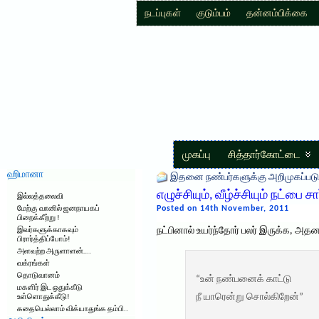
நடப்புகள்
குடும்பம்
தன்னம்பிக்கை
முகப்பு
சித்தார்கோட்டை
ஹிமானா
இதனை நண்பர்களுக்கு அறிமுகப்படு
எழுச்சியும், வீழ்ச்சியும் நட்பை ச
இல்லத்தலைவி
Posted on 14th November, 2011
மேற்கு வானில் ஜனநாயகப்
பிறைக்கீற்று !
நட்பினால் உயர்ந்தோர் பலர் இருக்க, அதன
இவர்களுக்காகவும்
பிரார்த்திப்போம்!
அளவற்ற அருளாளன்….
வக்ரங்கள்
தொடுவானம்
“உன் நண்பனைக் காட்டு
மகளிர் இட ஒதுக்கீடு
நீ யாரென்று சொல்கிறேன்”
உள்ளொதுக்கீடு!
கதையெல்லாம் விக்யாதுங்க தம்பி..