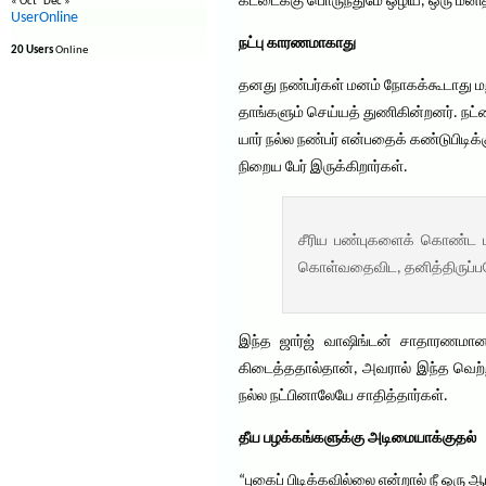
கட்டைக்கு பொருந்துமே ஒழிய, ஒரு மனித
« Oct
Dec »
UserOnline
நட்பு காரணமாகாது
20 Users
Online
தனது நண்பர்கள் மனம் நோகக்கூடாது மற்ற
தாங்களும் செய்யத் துணிகின்றனர். நட
யார் நல்ல நண்பர் என்பதைக் கண்டுபிடிக
நிறைய பேர் இருக்கிறார்கள்.
சீரிய பண்புகளைக் கொண்ட மனி
கொள்வதைவிட, தனித்திருப்பத
இந்த ஜார்ஜ் வாஷிங்டன் சாதாரணமானவ
கிடைத்ததால்தான், அவரால் இந்த வெற்றியை
நல்ல நட்பினாலேயே சாதித்தார்கள்.
தீய பழக்கங்களுக்கு அடிமையாக்குதல்
“புகைப் பிடிக்கவில்லை என்றால் நீ ஒரு 