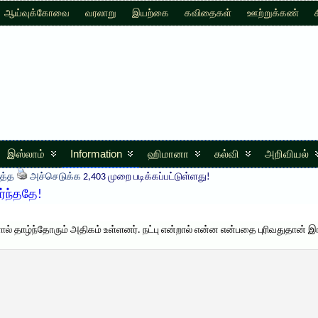
ஆய்வுக்கோவை
வரலாறு
இயற்கை
கவிதைகள்
ஊற்றுக்கண்
இஸ்லாம்
Information
ஹிமானா
கல்வி
அறிவியல்
த்த
அச்செடுக்க
2,403 முறை படிக்கப்பட்டுள்ளது!
ார்ந்ததே!
ால் தாழ்ந்தோரும் அதிகம் உள்ளனர். நட்பு என்றால் என்ன என்பதை புரிவதுதான் இங