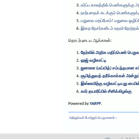
கர்ப்ப காலத்தில் பெண்களுக்கு 
நாற்பதைக் கடக்கும் பெண்களுக்க
மதுவை மறப்போம்! மதுவை ஒழிப்
இறை நேசர்களிடம் உதவி தேடுதல்
தொடர்புடைய ஆக்கஙள்:
தேர்வில் அதிக மதிப்பெண் பெறுவத
ஹஜ் வழிகாட்டி
ஜனாஸா (மய்யித்) சம்பந்தமான சட
சூபித்துவத் தரீக்காக்கள் அன்றும
இஸ்லாமிற்கு வழிகாட்டியது பைபிள
கார் தயாரிப்பில் சீனிக்கிழங்கு
Powered by
YARPP
.
அறிஞர்கள் போற்றும் பெருமானார்
»