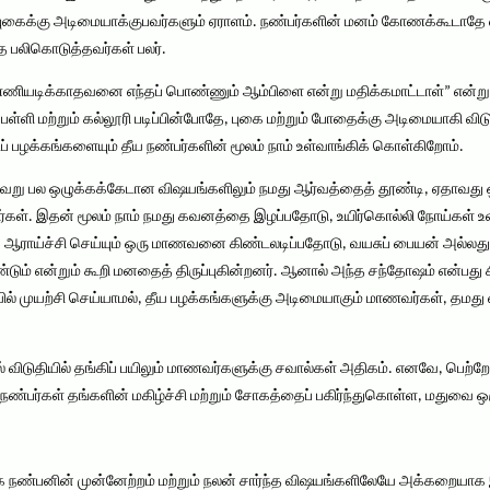
கைக்கு அடிமையாக்குபவர்களும் ஏராளம். நண்பர்களின் மனம் கோணக்கூடாதே என
பலிகொடுத்தவர்கள் பலர்.
்ணியடிக்காதவனை எந்தப் பொண்ணும் ஆம்பிளை என்று மதிக்கமாட்டாள்” என்ற
, பள்ளி மற்றும் கல்லூரி படிப்பின்போதே, புகை மற்றும் போதைக்கு அடிமையாகி வி
டப் பழக்கங்களையும் தீய நண்பர்களின் மூலம் நாம் உள்வாங்கிக் கொள்கிறோம்.
்றி, வேறு பல ஒழுக்கக்கேடான விஷயங்களிலும் நமது ஆர்வத்தைத் தூண்டி, ஏதா
்கள். இதன் மூலம் நாம் நமது கவனத்தை இழப்பதோடு, உயிர்கொல்லி நோய்கள் உள்
ு, ஆராய்ச்சி செய்யும் ஒரு மாணவனை கிண்டலடிப்பதோடு, வயசுப் பையன் அல்லத
ும் என்றும் கூறி மனதைத் திருப்புகின்றனர். ஆனால் அந்த சந்தோஷம் என்பது 
 முயற்சி செய்யாமல், தீய பழக்கங்களுக்கு அடிமையாகும் மாணவர்கள், தமது வா
ளில் விடுதியில் தங்கிப் பயிலும் மாணவர்களுக்கு சவால்கள் அதிகம். எனவே, பெற்
்பர்கள் தங்களின் மகிழ்ச்சி மற்றும் சோகத்தைப் பகிர்ந்துகொள்ள, மதுவை 
க நண்பனின் முன்னேற்றம் மற்றும் நலன் சார்ந்த விஷயங்களிலேயே அக்கறையாக