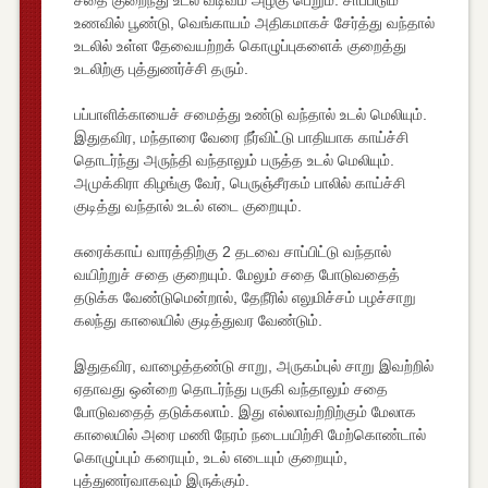
சதை குறைந்து உடல் வடிவம் அழகு பெறும். சாப்பிடும்
உணவில் பூண்டு, வெங்காயம் அதிகமாகச் சேர்த்து வந்தால்
உடலில் உள்ள தேவையற்றக் கொழுப்புகளைக் குறைத்து
உடலிற்கு புத்துணர்ச்சி தரும்.
பப்பாளிக்காயைச் சமைத்து உண்டு வந்தால் உடல் மெலியும்.
இதுதவிர, மந்தாரை வேரை நீர்விட்டு பாதியாக காய்ச்சி
தொடர்ந்து அருந்தி வந்தாலும் பருத்த உடல் மெலியும்.
அமுக்கிரா கிழங்கு வேர், பெருஞ்சீரகம் பாலில் காய்ச்சி
குடித்து வந்தால் உடல் எடை குறையும்.
சுரைக்காய் வாரத்திற்கு 2 தடவை சாப்பிட்டு வந்தால்
வயிற்றுச் சதை குறையும். மேலும் சதை போடுவதைத்
தடுக்க வேண்டுமென்றால், தேநீரில் எலுமிச்சம் பழச்சாறு
கலந்து காலையில் குடித்துவர வேண்டும்.
இதுதவிர, வாழைத்தண்டு சாறு, அருகம்புல் சாறு இவற்றில்
ஏதாவது ஒன்றை தொடர்ந்து பருகி வந்தாலும் சதை
போடுவதைத் தடுக்கலாம். இது எல்லாவற்றிற்கும் மேலாக
காலையில் அரை மணி நேரம் நடைபயிற்சி மேற்கொண்டால்
கொழுப்பும் கரையும், உடல் எடையும் குறையும்,
புத்துணர்வாகவும் இருக்கும்.