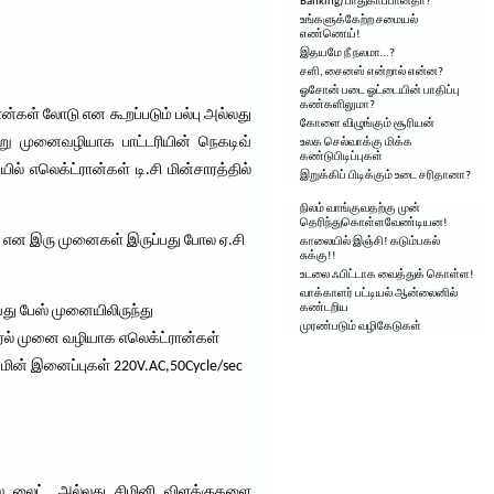
Banking) பாதுகாப்பானதா?
உங்களுக்கேற்ற சமையல்
எண்ணெய்!
இதயமே நீ நலமா…?
சளி, சைனஸ் என்றால் என்ன?
ஓசோன் படை ஓட்டையின் பாதிப்பு
கண்களிலுமா?
ரான்கள் லோடு என கூறப்படும் பல்பு அல்லது
கோளை விழுங்கும் சூரியன்
 மறு முனைவழியாக பாட்டரியின் நெகடிவ்
உலக செல்வாக்கு மிக்க
கண்டுபிடிப்புகள்
் எலெக்ட்ரான்கள் டி.சி மின்சாரத்தில்
இறுக்கிப் பிடிக்கும் உடை சரிதானா?
நிலம் வாங்குவதற்கு முன்
தெரிந்துகொள்ளவேண்டியன!
ிவ் என இரு முனைகள் இருப்பது போல ஏ.சி
காலையில் இஞ்சி! கடும்பகல்
சுக்கு!!
உடலை ஃபிட்டாக வைத்துக் கொள்ள!
வாக்காளர் பட்டியல் ஆன்லைனில்
கண்டறிய
வது பேஸ் முனையிலிருந்து
முரண்படும் வழிகேடுகள்
ட்ரல் முனை வழியாக எலெக்ட்ரான்கள்
 மின் இனைப்புகள் 220V.AC,50Cycle/sec
ஸ் லைட், அல்லது சிமினி விளக்குகளை