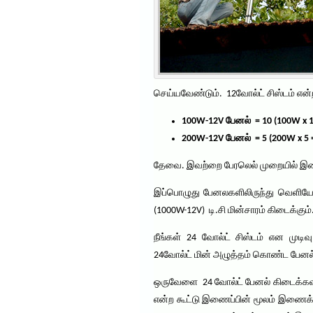
செய்யவேண்டும். 12வோல்ட் சிஸ்டம் என்
100W-12V பேனல் = 10 (100W x 
200W-12V பேனல் = 5 (200W x 5
தேவை. இவற்றை பேரலெல் முறையில் இணை
இப்பொழுது பேனலகளிலிருந்து வெளியே 
(1000W-12V) டி.சி மின்சாரம் கிடைக்கும்
நீங்கள் 24 வோல்ட் சிஸ்டம் என முடிவ
24வோல்ட் மின் அழுத்தம் கொண்ட பே
ஒருவேளை 24 வோல்ட் பேனல் கிடைக்கவில
என்ற கூட்டு இணைப்பின் மூலம் இணைக்