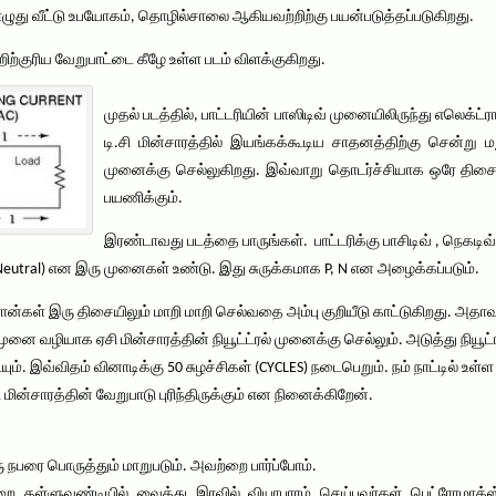
ழுது வீட்டு உபயோகம், தொழில்சாலை ஆகியவற்றிற்கு பயன்படுத்தப்படுகிறது.
்றிற்குரிய வேறுபாட்டை கீழே உள்ள படம் விளக்குகிறது.
முதல் படத்தில், பாட்டரியின் பாஸிடிவ் முனையிலிருந்து எலெக்ட்
டி.சி மின்சாரத்தில் இயங்கக்கூடிய சாதனத்திற்கு சென்று
முனைக்கு செல்லுகிறது. இவ்வாறு தொடர்ச்சியாக ஒரே திசையில
பயணிக்கும்.
இரண்டாவது படத்தை பாருங்கள். பாட்டரிக்கு பாசிடிவ் , நெகட
ல் (Neutral) என இரு முனைகள் உண்டு. இது சுருக்கமாக P, N என அழைக்கப்படும்.
்ரான்கள் இரு திசையிலும் மாறி மாறி செல்வதை அம்பு குறியீடு காட்டுகிறது. அதா
ுனை வழியாக ஏசி மின்சாரத்தின் நியூட்ட்ரல் முனைக்கு செல்லும். அடுத்து நியூ
 இவ்விதம் வினாடிக்கு 50 சுழச்சிகள் (CYCLES) நடைபெறும். நம் நாட்டில் உள்ள
 மின்சாரத்தின் வேறுபாடு புரிந்திருக்கும் என நினைக்கிறேன்.
நபரை பொருத்தும் மாறுபடும். அவற்றை பார்ப்போம்.
்றை தள்ளுவண்டியில் வைத்து இரவில் வியாபாரம் செய்பவர்கள் பெட்ரோமாக்