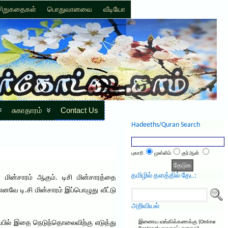
சிறுகதைகள்
பொதுவானவை
வீடியோ
சுகாதாரம்
Contact Us
Hadeeths/Quran Search
புகாரி
முஸ்லிம்
குர்ஆன்
தமிழில் தளத்தில் தேட:
் மின்சாரம் ஆகும். டிசி மின்சாரத்தை
வே டி.சி மின்சாரம் இப்பொழுது வீட்டு
அறிவியல்
இழப்பில் இதை நெடுந்தொலைவிற்கு எடுத்து
இணைய வங்கிக்கணக்கு (Online