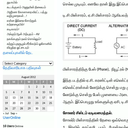
துபாயில்
செல்ல முடியும். எனவே தான் இது இப்பொ
கூடங்குளம் அணுமின் நிலையம்
அஜீரண கோளாறை விரட்ட பத்து
டி.சி மின்சாரம், ஏ.சி மின்சாரம் ஆகியவற
வழிமுறைகள்…!
என்ன இல்லை சோற்றுக்
கற்றாழையில்!
கடிகாரம்!
அல்குர்ஆன் அற்புதம் – AV
நகங்களும் நலம் சொல்லும்!
சுற்றுப்புறசூழல் சீர்கேடும் ஓசோனில்
விழுந்த ஓட்டையும்
தலைப்புகளில் தேட
தலைப்புகளில்
தேட
தேதிவாரியாக பதிவுகள்
மின்சாரத்திற்கு பேஸ் (Phase), நியூட்ர
August 2012
இந்த படத்தில் ஏ.சி. கரண்ட்டின் எலெக்ட
S
M
T
W
T
F
S
1
2
3
4
எலெக்ட்ரான்கள் லோடுக்கு சென்று மறு ம
5
6
7
8
9
10
11
லோடுக்கு சென்று பேஸ் முனையை அடையும்.
12
13
14
15
16
17
18
ஆகும். இப்பொழுது உங்களுக்கு ஏசி, டி.சி
19
20
21
22
23
24
25
26
27
28
29
30
31
சோலார் சிஸ்டம் வடிவமைத்தல்.
« Jul
Sep »
UserOnline
சோலர்ர் மின்சாரத்தின் தேவை ஒவ்வொரு 
16 Users
Online
1. இரவில் காய்கறி, பழம், போன்றவற