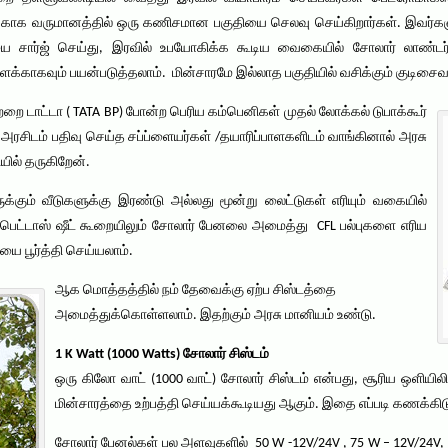
க வருமானத்தில் ஒரு கணிசமான பகுதியை செலவு செய்கிறார்கள். இவர்களு
யை சார்ஜ் செய்து, இரவில் உபயோகிக்க கூடிய வைகையில் சோலார் லாண்டர்
காகவும் பயன்படுத்தலாம். மின்சாரமே இல்லாத பகுதியில் வசிக்கும் குடிசைவாச
றை டாட்டா ( TATA BP) போன்ற பெரிய கம்பெனிகள் முதல் லோக்கல் டுபாக்கூர்
ரசிடம் பதிவு செய்த சப்ப்ளையர்கள் /தயாரிப்பாளகளிடம் வாங்கினால் அரசு
யில் தருகிறேன்.
க்கும் வீடுகளுக்கு இரண்டு அல்லது மூன்று லைட்டுகள் எரியும் வகையில்
ஆஸ்பெட்டாஸ் ஷீட் கூறையிலும் சோலார் பேனலை அமைத்து CFL பல்புகளை எரிய
 பூர்த்தி செய்யலாம்.
ஆக மொத்தத்தில் நம் தேவைக்கு ஏற்ப சிஸ்டத்தை
அமைத்துக்கொள்ளலாம். இதற்கும் அரசு மானியம் உண்டு.
1 K Watt (1000 Watts) சோலார் சிஸ்டம்
ஒரு கிலோ வாட் (1000 வாட்) சோலார் சிஸ்டம் என்பது, சூரிய ஒளியிலி
மின்சாரத்தை உற்பத்தி செய்யக்கூடியது ஆகும். இதை எப்படி கணக்கிட
சோலார் பேனல்கள் பல அளவுகளில் 50 W -12V/24V , 75 W – 12V/24V,