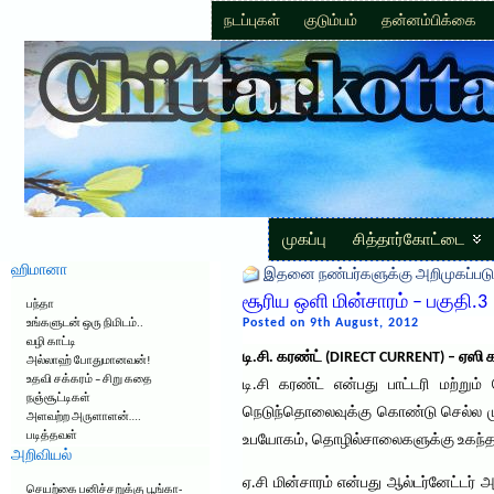
நடப்புகள்
குடும்பம்
தன்னம்பிக்கை
முகப்பு
சித்தார்கோட்டை
ஹிமானா
இதனை நண்பர்களுக்கு அறிமுகப்படு
சூரிய ஒளி மின்சாரம் – பகுதி.3
பந்தா
Posted on 9th August, 2012
உங்களுடன் ஒரு நிமிடம்..
வழி காட்டி
டி.சி. கரண்ட் (DIRECT CURRENT) – ஏஸி
அல்லாஹ் போதுமானவன்!
உதவி சக்கரம் – சிறு கதை
டி.சி கரண்ட் என்பது பாட்டரி மற்றும
நஞ்சூட்டிகள்
நெடுந்தொலைவுக்கு கொண்டு செல்ல முடி
அளவற்ற அருளாளன்….
படித்தவள்
உபயோகம், தொழில்சாலைகளுக்கு உகந்த
அறிவியல்
ஏ.சி மின்சாரம் என்பது ஆல்டர்னேட்டர் 
செயற்கை பனிச்சறுக்கு பூங்கா-