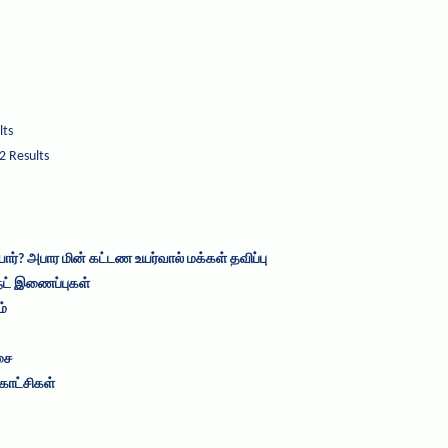
lts
2 Results
யார்? அபார மின் கட்டண உயர்வால் மக்கள் தவிப்பு
நெட் இணைப்புகள்
ம்
சை
காட்சிகள்