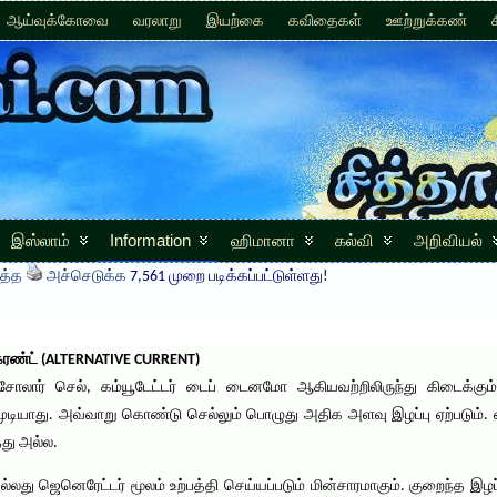
ஆய்வுக்கோவை
வரலாறு
இயற்கை
கவிதைகள்
ஊற்றுக்கண்
இஸ்லாம்
Information
ஹிமானா
கல்வி
அறிவியல்
த்த
அச்செடுக்க
7,561 முறை படிக்கப்பட்டுள்ளது!
 கரண்ட் (ALTERNATIVE CURRENT)
் சோலார் செல், கம்யூடேட்டர் டைப் டைனமோ ஆகியவற்றிலிருந்து கிடைக்கும
யாது. அவ்வாறு கொண்டு செல்லும் பொழுது அதிக அளவு இழப்பு ஏற்படும். என
து அல்ல.
அல்லது ஜெனெரேட்டர் மூலம் உற்பத்தி செய்யப்படும் மின்சாரமாகும். குறைந்த 