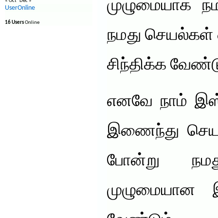
முழுமையாக நம
« Oct
Dec »
UserOnline
16 Users
Online
நமது செயல்கள் 
சிந்திக்க வேண்ட
எனவே நாம் இஸ்
இணைந்து செயல
போன்று நமத
முழுமையான இஸ