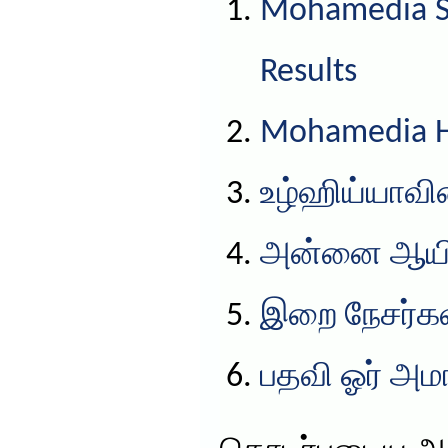
Mohamedia S
Results
Mohamedia HS
உழ்ஹிய்யாவின
அன்னை ஆயிஷ
இறை நேசர்கள
பதவி ஓர் அம