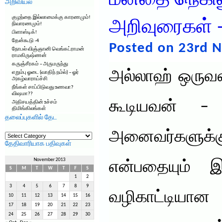
மனதை நெகிலூ
அறிவியல்
குழந்தை இல்லாமைக்கு காரணமும்!
அறிவுரைகள் 
நிவாரணமும்!
பிளாஸ்டிக்!
தேன்கூடு -4
Posted on 23rd 
நோபல் விஞ்ஞானி வெங்கட்ராமன்
ராமகிருஷ்ணன்
கருஞ்சீரகம் – அருமருந்து
அல்லாஹ் ஒருவன
எறும்பு ஓடை (வாதிந் நம்ல்) – ஓர்
அகழ்வாராய்ச்சி
நீங்கள் சாப்பிடுவது உணவா?
விஷமா??
கூடியவன் –
அதிசயத்தின் உச்சம்
திமிங்கிலங்கள்
தலைப்புகளில் தேட
தலைப்புகளில்
அனைவர்களு
தேட
தேதிவாரியாக பதிவுகள்
November 2013
என்பதையும் 
S
M
T
W
T
F
S
1
2
3
4
5
6
7
8
9
வழிகாட்டியான
10
11
12
13
14
15
16
17
18
19
20
21
22
23
24
25
26
27
28
29
30