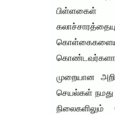
பிள்ளகைள்
கலாச்சா
கொள்கைகள
கொண்டவர்களாகி
முறையான அறி
செயல்கள் நமது
நிலைகளிலும