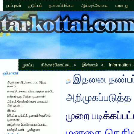
நடப்புகள்
குடும்பம்
தன்னம்பிக்கை
ஆய்வுக்கோவை
வரலாறு
முகப்பு
சித்தார்கோட்டை
இஸ்லாம்
Information
ஹிமானா
இதனை நண்பர்
ஆணவம் அழிக்கப் பட்ட அந்த
கணம்….
கதையெல்லாம் விக்யாதுங்க தம்பி..
அறிமுகப்படுத்த
தங்கம் ஒரு சிறந்த மூலதனம்!
அந்தத் தோற்றம்! உரை லாவகம்!
அத்துடன் ..
விரயம்
முறை படிக்கப்பட
இந்திய வங்கித் துறையில் ஷரீஅத்
முறைமை!
வாழ்க்கையே விளையாட்டாய்…
ஊற்றுக்கண் – முன்னுரை