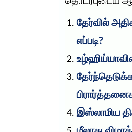
தொடர்புடைய ஆ
தேர்வில் அத
எப்படி?
உழ்ஹிய்யாவின
தேர்ந்தெடுக்க
பிரார்த்தனை
இஸ்லாமிய த
மீலாது விழாக