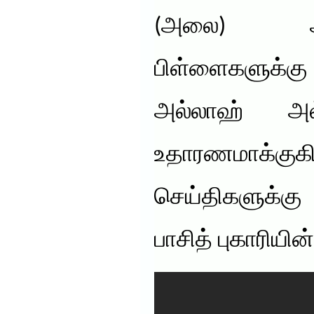
(அலை) அ
பிள்ளைகளுக்க
அல்லாஹ் அல்
உதாரணமாக்கு
செய்திகளுக்க
பாசித் புகாரியி