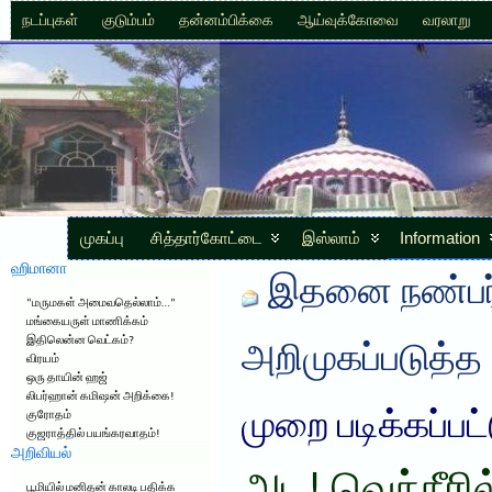
நடப்புகள்
குடும்பம்
தன்னம்பிக்கை
ஆய்வுக்கோவை
வரலாறு
முகப்பு
சித்தார்கோட்டை
இஸ்லாம்
Information
ஹிமானா
இதனை நண்பர்
“மருமகள் அமைவதெல்லாம்…”
மங்கையருள் மாணிக்கம்
இதிலென்ன வெட்கம்?
அறிமுகப்படுத்த
விரயம்
ஒரு தாயின் ஹஜ்
லிபர்ஹான் கமிஷன் அறிக்கை!
முறை படிக்கப்பட
குரோதம்
குஜராத்தில் பயங்கரவாதம்!
அறிவியல்
பூமியில் மனிதன் காலடி பதிக்க