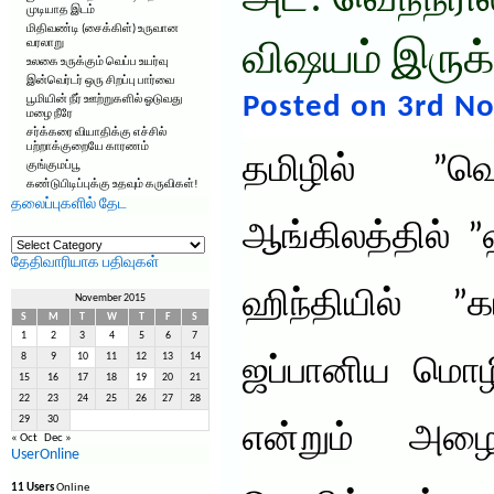
அட! வெந்நீரி
முடியாத இடம்
மிதிவண்டி (சைக்கிள்) உருவான
வரலாறு
விஷயம் இருக
உலகை உருக்கும் வெப்ப உயர்வு
இன்வெர்டர் ஒரு சிறப்பு பார்வை
Posted on 3rd N
பூமியின் நீர் ஊற்றுகளில் ஓடுவது
மழை நீரே
சர்க்கரை வியாதிக்கு எச்சில்
பற்றாக்குறையே காரணம்
தமிழில் ”வெந
குங்குமப்பூ
கண்டுபிடிப்புக்கு உதவும் கருவிகள்!
தலைப்புகளில் தேட
ஆங்கிலத்தில் ”ஹ
தலைப்புகளில்
தேட
தேதிவாரியாக பதிவுகள்
ஹிந்தியில் ”
November 2015
S
M
T
W
T
F
S
1
2
3
4
5
6
7
8
9
10
11
12
13
14
ஜப்பானிய மொ
15
16
17
18
19
20
21
22
23
24
25
26
27
28
29
30
என்றும் அழைக
« Oct
Dec »
UserOnline
11 Users
Online