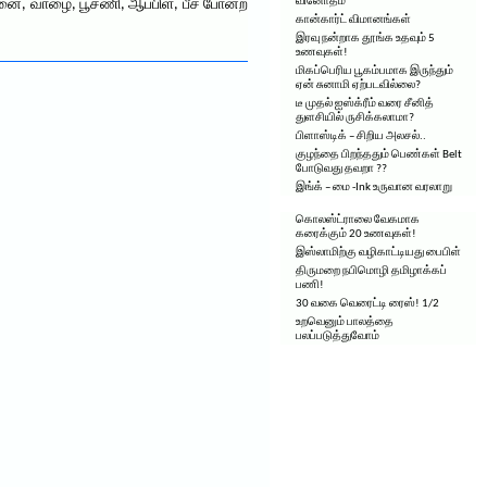
வினோதம்
னை, வாழை, பூசணி, ஆப்பிள், பீச் போன்ற
கான்கார்ட் விமானங்கள்
இரவு நன்றாக தூங்க உதவும் 5
உணவுகள்!
மிகப்பெரிய பூகம்பமாக இருந்தும்
ஏன் சுனாமி ஏற்படவில்லை?
டீ முதல் ஐஸ்க்ரீம் வரை சீனித்
துளசியில் ருசிக்கலாமா?
பிளாஸ்டிக் – சிறிய அலசல்..
குழந்தை பிறந்ததும் பெண்கள் Belt
போடுவது தவறா ??
இங்க் – மை -Ink உருவான வரலாறு
கொலஸ்ட்ராலை வேகமாக
கரைக்கும் 20 உணவுகள்!
இஸ்லாமிற்கு வழிகாட்டியது பைபிள்
திருமறை நபிமொழி தமிழாக்கப்
பணி!
30 வகை வெரைட்டி ரைஸ்! 1/2
உறவெனும் பாலத்தை
பலப்படுத்துவோம்