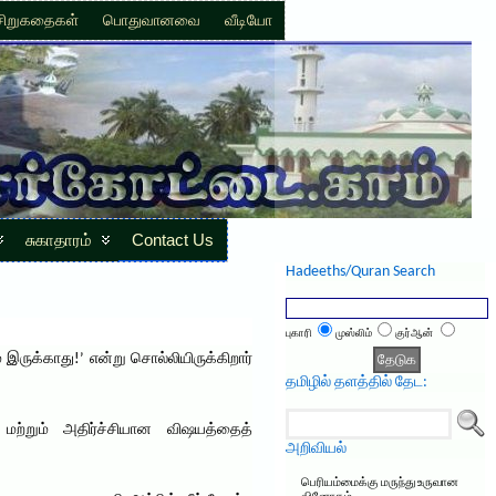
சிறுகதைகள்
பொதுவானவை
வீடியோ
சுகாதாரம்
Contact Us
Hadeeths/Quran Search
புகாரி
முஸ்லிம்
குர்ஆன்
 இருக்காது!’ என்று சொல்லியிருக்கிறார்
தமிழில் தளத்தில் தேட:
ற்றும் அதிர்ச்சியான விஷயத்தைத்
அறிவியல்
பெரியம்மைக்கு மருந்து உருவான