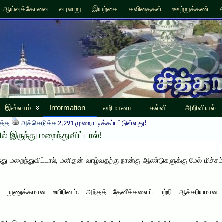
ஆய்வுக்கோவை
வரலாறு
இயற்கை
கவிதைகள்
ஊற்றுக்கண்
இஸ்லாம்
Information
ஹிமானா
கல்வி
அறிவியல்
த்த
அச்செடுக்க
2,291 முறை படிக்கப்பட்டுள்ளது!
ல் இருந்து மறைந்துவிட்டால்!
து மறைந்துவிட்டால், மனிதன் வாழ்வதற்கு நான்கு ஆண்டுகளுக்கு மேல் மிச்சம்
 நுணுக்கமான உயிரினம். அந்தத் தேனீக்களைப் பற்றி ஆச்சரியமான ம