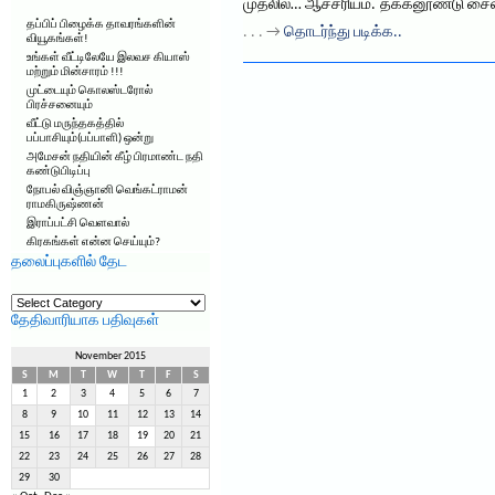
முதலில்… ஆச்சரியம். தக்கனூண்டு சைஸி
தப்பிப் பிழைக்க தாவரங்களின்
. . . →
தொடர்ந்து படிக்க..
வியூகங்கள்!
உங்கள் வீட்டிலேயே இலவச கியாஸ்
மற்றும் மின்சாரம் !!!
முட்டையும் கொலஸ்டரோல்
பிரச்சனையும்
வீட்டு மருந்தகத்தில்
பப்பாசியும்(பப்பாளி) ஒன்று
அமேசன் நதியின் கீழ் பிரமாண்ட நதி
கண்டுபிடிப்பு
நோபல் விஞ்ஞானி வெங்கட்ராமன்
ராமகிருஷ்ணன்
இராப்பட்சி வெளவால்
கிரகங்கள் என்ன செய்யும்?
தலைப்புகளில் தேட
தலைப்புகளில்
தேட
தேதிவாரியாக பதிவுகள்
November 2015
S
M
T
W
T
F
S
1
2
3
4
5
6
7
8
9
10
11
12
13
14
15
16
17
18
19
20
21
22
23
24
25
26
27
28
29
30