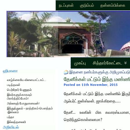
நடப்புகள்
குடும்பம்
தன்னம்பிக்கை
முகப்பு
சித்தார்கோட்டை
ஹிமானா
இதனை நண்பர்களுக்கு அறிமுகப்படு
தேனீக்கள் மட்டும் இந்த மண்ணி
வாழ்க்கையே விளையாட்டாய்…
Posted on 11th November, 2015
படித்தவள்
பெற்றோர் பேணுதல்
தேனீக்கள் மட்டும் இந்த மண்ணில் இருந்
இவர்களுக்காகவும்
பிரார்த்திப்போம்!
ஆல்பர்ட் ஐன்ஸ்டீன். ஜாக்கிரதை…..
அல்லாஹ் போதுமானவன்!
இந்துத்துவம் – நாத்திகம்-பௌத்தம்
தேனீ… உலகின் மிக சுவாரஸ்யமான,
-இஸ்லாம்
பந்தா
தெரிந்துகொள்ளலாமா?
இல்லத்தலைவி
அறிவியல்