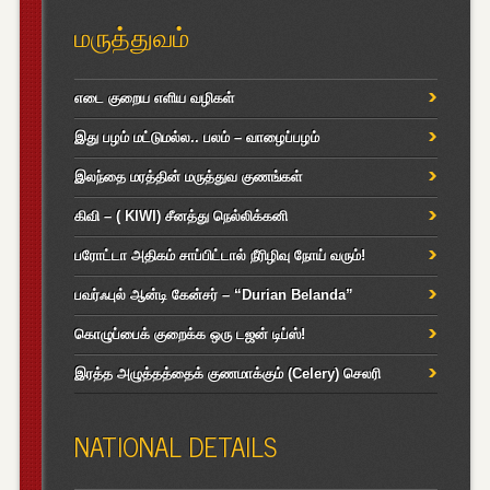
மருத்துவம்
எடை குறைய எளிய வழிகள்
இது பழம் மட்டுமல்ல.. பலம் – வாழைப்பழம்
இலந்தை மரத்தின் மருத்துவ குணங்கள்
கிவி – ( KIWI) சீனத்து நெல்லிக்கனி
பரோட்டா அதிகம் சாப்பிட்டால் நீரிழிவு நோய் வரும்!
பவர்ஃபுல் ஆன்டி கேன்சர் – “Durian Belanda”
கொழுப்பைக் குறைக்க ஒரு டஜன் டிப்ஸ்!
இரத்த அழுத்தத்தைக் குணமாக்கும் (Celery) செலரி
NATIONAL DETAILS