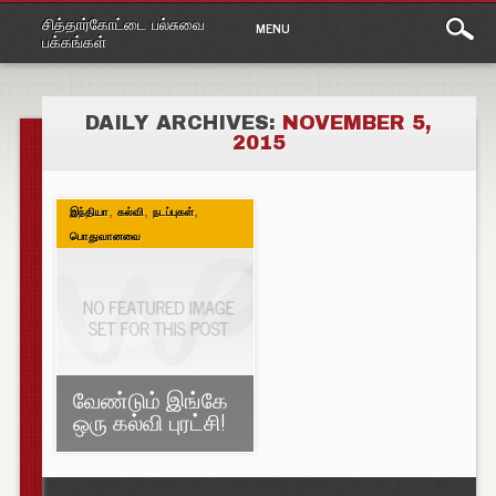
Main
Skip
சித்தார்கோட்டை பல்சுவை
MENU
to
menu
பக்கங்கள்
content
DAILY ARCHIVES:
NOVEMBER 5,
2015
,
,
,
இந்தியா
கல்வி
நடப்புகள்
பொதுவானவை
வேண்டும் இங்கே
ஒரு கல்வி புரட்சி!