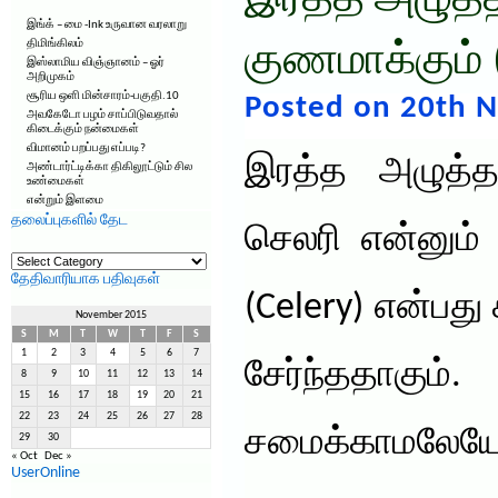
இரத்த அழுத்
இங்க் – மை -Ink உருவான வரலாறு
திமிங்கிலம்
குணமாக்கும் 
இஸ்லாமிய விஞ்ஞானம் – ஓர்
அறிமுகம்
சூரிய ஒளி மின்சாரம்-பகுதி.10
Posted on 20th 
அவகேடோ பழம் சாப்பிடுவதால்
கிடைக்கும் நன்மைகள்
விமானம் பறப்பது எப்படி?
இரத்த அழுத்த
அண்டார்ட்டிக்கா திகிலூட்டும் சில
உண்மைகள்
என்றும் இளமை
தலைப்புகளில் தேட
செலரி என்னும்
தலைப்புகளில்
தேட
தேதிவாரியாக பதிவுகள்
(Celery) என்பத
November 2015
S
M
T
W
T
F
S
1
2
3
4
5
6
7
சேர்ந்தத
8
9
10
11
12
13
14
15
16
17
18
19
20
21
22
23
24
25
26
27
28
சமைக்காமலேயே ச
29
30
« Oct
Dec »
UserOnline