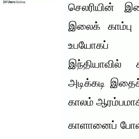
24 Users
Online
செலரியின் இ
இலைக் காம்ப
உபயோகப் பட
இந்தியாவில் 
அடிக்கடி இதைச்
காலம் ஆரம்பமாக
காளானைப் போலவ