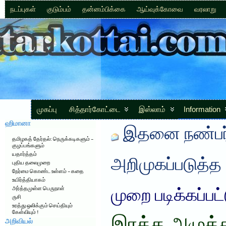
நடப்புகள்
குடும்பம்
தன்னம்பிக்கை
ஆய்வுக்கோவை
வரலாறு
முகப்பு
சித்தார்கோட்டை
இஸ்லாம்
Information
ஹிமானா
இதனை நண்பர்
தமிழகத் தேர்தல்: நெருக்கடிகளும் –
குழப்பங்களும்
யதார்த்தம்
அறிமுகப்படுத்த
புதிய தலைமுறை
நேர்மை கொண்ட உள்ளம் – கதை
உயிர்த்தியாகம்
அர்த்தமுள்ள பெருநாள்
முறை படிக்கப்பட
ருசி
உரத்து ஒலிக்கும் செய்தியும்
கேள்வியும் !
அறிவியல்