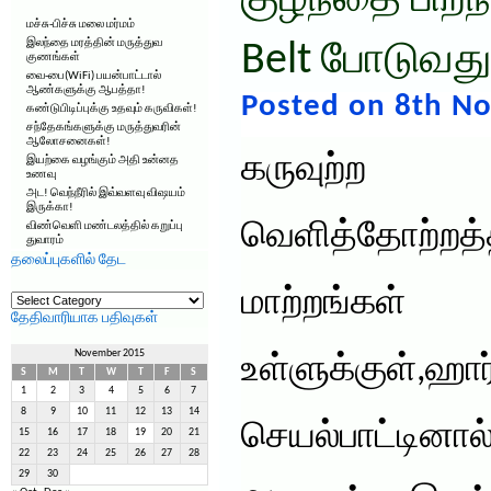
குழந்தை பிறந
மச்சு-பிச்சு மலை மர்மம்
இலந்தை மரத்தின் மருத்துவ
Belt போடுவத
குணங்கள்
வை-பை(WiFi) பயன்பாட்டால்
ஆண்களுக்கு ஆபத்தா!
Posted on 8th N
கண்டுபிடிப்புக்கு உதவும் கருவிகள்!
சந்தேகங்களுக்கு மருத்துவரின்
ஆலோசனைகள்!
கருவுற்
இயற்கை வழங்கும் அதி உன்னத
உணவு
அட! வெந்நீரில் இவ்வளவு விஷயம்
இருக்கா!
வெளித்தோற்றத்
விண்வெளி மண்டலத்தில் கறுப்பு
துவாரம்
தலைப்புகளில் தேட
தலைப்புகளில்
மாற்றங்கள்
தேட
தேதிவாரியாக பதிவுகள்
November 2015
உள்ளுக்குள்,ஹா
S
M
T
W
T
F
S
1
2
3
4
5
6
7
8
9
10
11
12
13
14
செயல்பாட்டினா
15
16
17
18
19
20
21
22
23
24
25
26
27
28
29
30