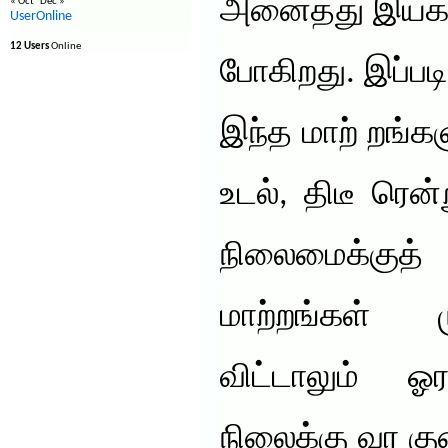
அனைத்து இயக்க
« Oct
Dec »
UserOnline
12 Users
Online
போகிறது. இப்படி
இந்த மாற் றங்க
உடல், திடீ ரெ
நிலைமைக்குத் 
மாற்றங்கள் 
விட்டாலும் 
நிலைக்கு வர கு