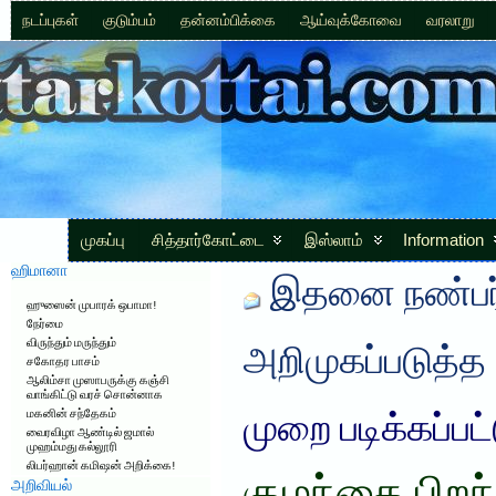
நடப்புகள்
குடும்பம்
தன்னம்பிக்கை
ஆய்வுக்கோவை
வரலாறு
முகப்பு
சித்தார்கோட்டை
இஸ்லாம்
Information
ஹிமானா
இதனை நண்பர்
ஹுஸைன் முபாரக் ஒபாமா!
நேர்மை
விருந்தும் மருந்தும்
அறிமுகப்படுத்த
சகோதர பாசம்
ஆலிம்சா முஸாபருக்கு கஞ்சி
வாங்கிட்டு வரச் சொன்னாக
மகனின் சந்தேகம்
முறை படிக்கப்பட
வைரவிழா ஆண்டில் ஜமால்
முஹம்மது கல்லூரி
லிபர்ஹான் கமிஷன் அறிக்கை!
அறிவியல்