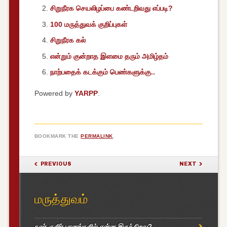
சிறுநீரக செயலிழப்பை கண்டறிவது எப்படி?
100 மருத்துவக் குறிப்புகள்
சிறுநீரக கல்
என்றும் குன்றாத இளமை தரும் அமிழ்தம்
நாற்பதைக் கடக்கும் பெண்களுக்கு..
Powered by
YARPP
.
BOOKMARK THE
PERMALINK
.
POST NAVIGATION
PREVIOUS
NEXT
மருத்துவம்
கலர் குளிர் பானங்களில் என்ன இருக்கிறது?