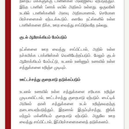
நிறைய மக்களுக்கு டானின்கள் அலர்ஜியை ஏற்படுத்தும்.
இந்த டானின் ப்ளாக் டீயில் அதிகம் உள்ளது. ஒருவரின்
உடலில் டானின்களின் அளவு அதிகமானால், செரிமான
பிரச்சனைகள் ஏற்படக்கூடும். எனவே நட்ஸ்களில் உள்ள
டானின்களை நீக்க, ஊற வைத்து சாப்பிடுவதே நல்லது.
குடல் ஆரோக்கியம் மேம்படும்
நட்ஸ்களை ஊற வைத்து சாப்பிட்டால், அதில் உள்ள
நச்சுமிக்க டாக்ஸின்கள் வெளியேற்றப்படும். மேலும் குடல்
ஆரோக்கியம் மேம்பட்டு, உடலால் உண்ணும் உணவில் உள்ள
சத்துக்களை உறிஞ்ச முடியும்.
ஊட்டச்சத்து குறைபாடு தடுக்கப்படும்
உடலால் உணவில் உள்ள சத்துக்களை சரியாக உறிஞ்ச
முடியாவிட்டால், ஊட்டச்சத்து குறைபாடு ஏற்படும். பைட்டிக்
அமிலம் தான் சத்துக்களை உடல் உறிஞ்சுவதற்கு
தடையைஏற்படுத்தும். இதனால் இரும்புச்சத்து, ஜிங்க்
மற்றும் மக்னீசியம் குறைபாடு ஏற்படும். அதுவே ஊற
வைத்து சாப்பிட்டால், இப்பிரச்சனைகளைத் தடுக்கலாம்.