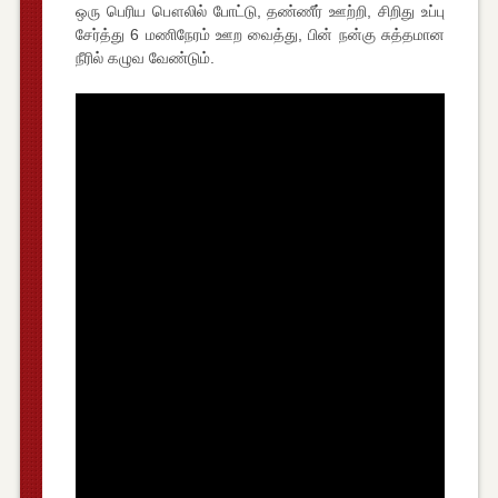
ஒரு பெரிய பௌலில் போட்டு, தண்ணீர் ஊற்றி, சிறிது உப்பு
சேர்த்து 6 மணிநேரம் ஊற வைத்து, பின் நன்கு சுத்தமான
நீரில் கழுவ வேண்டும்.