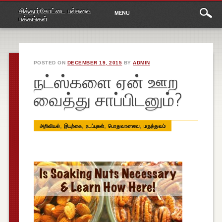
Main
Skip
சித்தார்கோட்டை பல்சுவை
MENU
to
menu
பக்கங்கள்
content
POSTED ON
DECEMBER 19, 2015
BY
ADMIN
நட்ஸ்களை ஏன் ஊற
வைத்து சாப்பிடனும்?
,
,
,
,
அறிவியல்
இயற்கை
நடப்புகள்
பொதுவானவை
மருத்துவம்