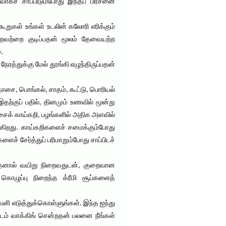
ாகச் சாப்பிடும்போது இந்தப் பிரச்னை
கூறுகள் உங்கள் உடலின் கலோரி எரிக்கும்
ன்றவற்றை குடிப்பதன் மூலம் தேவையற்ற
.
ரத்துக்கு மேல் தூங்கி எழுந்திருப்பதன்
ோசை, பொங்கல், சாதம், கூட்டு, பொரியல்
்குப் பதில், தினமும் உணவில் மூன்று
சைக் காய்கறி, பழங்களில் அதிக அளவில்
க்கிறது. காய்கறிகளைச் சமைக்கும்போது
் சேர்த்துப் பரிமாறும்போது சாப்பிடச்
. இதனால் வயிறு நிறைவதுடன், குறைவான
கொழுப்பு நிறைந்த க்ரீமி சூப்களைத்
ெளி எடுத்துக்கொள்ளுங்கள். இந்த ஐந்து
மிடம் வாக்கிங் சென்றதன் பலனை நீங்கள்