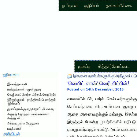
நடப்புகள்
குடும்பம்
தன்னம்பிக்கை
முகப்பு
சித்தார்கோட்டை
ஹிமானா
இதனை நண்பர்களுக்கு அறிமுகப்படு
‘வெயிட் லாஸ்’ வெரி சிம்பிள்!
இல்லத்தலைவி
Posted on 14th December, 2015
ஊற்றுக்கண் – முன்னுரை
நெஞ்சைப் பிளந்த அந்தக் கொடூரம்!
காலையில் பீச், பார்க் செல்பவர்களுக்க
இந்துத்துவம் – நாத்திகம்-பௌத்தம்
-இஸ்லாம்
செய்பவர்களை விட, உடல் எடை குறைய வே
துபாய் நமக்கு ஒரு தொப்புள் கொடி!
ஆசை அனைவருக்கும் உள்ளது. இதற்காக 
அந்தத் தோற்றம்! உரை லாவகம்!
அத்துடன் ..
இருத்தல் போன்ற முயற்சிகளில் ஈடுபடுப
அர்த்தமுள்ள பெருநாள்
படித்தவள்
ஏமாறுபவர்களும் உண்டு. ‘உடல் எடைய
அறிவியல்