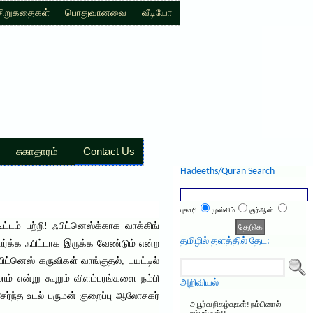
சிறுகதைகள்
பொதுவானவை
வீடியோ
சுகாதாரம்
Contact Us
Hadeeths/Quran Search
புகாரி
முஸ்லிம்
குர்ஆன்
ூட்டம் பற்றி! ஃபிட்னெஸ்க்காக வாக்கிங்
தமிழில் தளத்தில் தேட:
ர்க்க ஃபிட்டாக இருக்க வேண்டும் என்ற
்னெஸ் கருவிகள் வாங்குதல், டயட்டில்
லாம் என்று கூறும் விளம்பரங்களை நம்பி
அறிவியல்
்ந்த உடல் பருமன் குறைப்பு ஆலோசகர்
அபூர்வ நிகழ்வுகள்! நம்பினால்