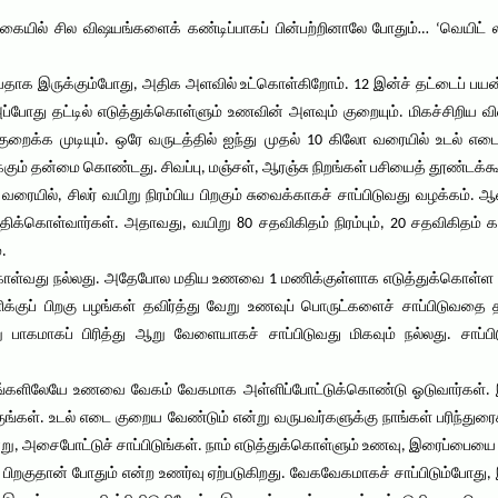
ையில் சில விஷயங்களைக் கண்டிப்பாகப் பின்பற்றினாலே போதும்… ‘வெயிட் லா
ெரியதாக இருக்கும்போது, அதிக அளவில் உட்கொள்கிறோம். 12 இன்ச் தட்டைப் பயன
 அப்போது தட்டில் எடுத்துக்கொள்ளும் உணவின் அளவும் குறையும். மிகச்சிறிய
ைக்க முடியும். ஒரே வருடத்தில் ஐந்து முதல் 10 கிலோ வரையில் உடல் எடை
க்கும் தன்மை கொண்டது. சிவப்பு, மஞ்சள், ஆரஞ்சு நிறங்கள் பசியைத் தூண்டக்க
 வரையில், சிலர் வயிறு நிரம்பிய பிறகும் சுவைக்காகச் சாப்பிடுவது வழக்கம்.
ுத்திக்கொள்வார்கள். அதாவது, வயிறு 80 சதவிகிதம் நிரம்பும், 20 சதவிகிதம் 
.
ள்வது நல்லது. அதேபோல மதிய உணவை 1 மணிக்குள்ளாக எடுத்துக்கொள்ள வே
்குப் பிறகு பழங்கள் தவிர்த்து வேறு உணவுப் பொருட்களைச் சாப்பிடுவதை
ப் பிரித்து ஆறு வேளையாகச் சாப்பிடுவது மிகவும் நல்லது. சாப்பிடும்போ
ிமிடங்களிலேயே உணவை வேகம் வேகமாக அள்ளிப்போட்டுக்கொண்டு ஓடுவார்கள். 
ங்கள். உடல் எடை குறைய வேண்டும் என்று வருபவர்களுக்கு நாங்கள் பரிந்துரை
 அசைபோட்டுச் சாப்பிடுங்கள். நாம் எடுத்துக்கொள்ளும் உணவு, இரைப்பையை அ
 பிறகுதான் போதும் என்ற உணர்வு ஏற்படுகிறது. வேகவேகமாகச் சாப்பிடும்போது,