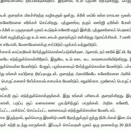
இரைப்பையை நிரப்பிவிடுகிறோம். இதனால், உடல் பருமன் ஏற்படுகிறது. மெதுவ
ைக் குறைக்க மிகச்சிறந்த வழிகளுள் ஒன்று. க்ரீன் டீயில் உள்ள ரசாயன மூலக்
 கலோரிகளை எரிக்கச் செய்கிறது. புத்துணர்வு தரும் எனர்ஜி டிரிங்ஸ் போ
க்ரீன் டீ பருகுவதன் மூலம் கூடுதல் கலோரி ஏதும் இன்றி, புத்துணர்வைப் பெறலாம்
ி எழுந்திருப்பது உடல் எடையைக் குறைக்கும் என்கிறது ஆராய்ச்சிகள். 7 மணி நே
ை சரியாகி, வேளாவேளைக்கு சாப்பிடும் பழக்கம் வந்துவிடும்.
்சைக் காய்கறிகள் சேர்த்துக்கொள்ளப்படுகின்றன. ஆனால், நம் ஊரில் இட்லி, த
யே எடுத்துக்கொள்கிறோம். இதுவே, உடல் எடை கூட காரணமாகிவிடுகிறது. இதற
்கொள்ள வேண்டும். மேலும், பழங்களையும் சேர்த்துக்கொள்ள வேண்டும். பச்
்ளது. இது உங்கள் வயிற்றை நிரப்புவதுடன், குறைந்த அளவிலேயே கலோரிகளை அளி
ருட்களைச் சேர்க்காமல் சமைக்க வேண்டும். எலுமிச்சை, மூலிகைப் பொருட்களைச
கும்.
காய்கறி சூப் எடுத்துக்கொள்ளுங்கள். இது உங்கள் பசியைக் குறைக்கிறது
ான், பருப்பு சூப் வகைகளை முயற்சித்துப் பாருங்கள். அதிக கலோரி, 
த்தப்பட்ட, பாக்கெட் செய்யப்பட்ட உணவையும் எடுத்துக்கொள்ள வேண்டாம்.
பவராக இருந்தால், ஒவ்வொரு இரண்டு மணி நேரத்துக்கும் ஐந்து நிமிடங்கள் இடைவ
ைச் சுற்றி நடந்து வாருங்கள். இப்படிச் செய்வதன் மூலம் ஒரு நாளைக்கு 20 நி