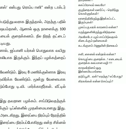
நம்புங்கள்!!
சுகப்பிரசவம் சுலபமே!
ஸ்’ என்பது ரொம்ப ஈஸி” என்ற டாக்டர்
குழந்தைகள் வளர்ப்பு – தெரிந்து
கொள்ளுங்கள்!
வானத்திலிருந்து இறக்கப்பட்ட
்படுத்துபவராக இருந்தால், அதற்கு பதில்
இரும்புகள்!
முகப்பரு வரக் காரணம் என்ன?
 விஷயம்தான், ஆனால் ஒரு நாளைக்கு 100
மருந்துகளிலிருந்து விடுதலை
யைக் குறைக்கலாம். நீல நிறத் தட்டைப்
அவகேடோ பழம் சாப்பிடுவதால்
கிடைக்கும் நன்மைகள்
ூடியது.
கூடங்குளம் அணுமின் நிலையம்
 ஆனால், ஜப்பானி யர்கள் பொதுவாக வயிறு
சளி, சைனஸ் என்றால் என்ன?
காலியாக இருக்கும். இந்தப் பழக்கத்தைப்
கொழுப்பை குறைக்க..! எடையைக்
குறைக்க சுலபமான வழி !!!
காதலர்தினம் ஒரு
ண்டும். இரவு 8 மணிக்குள்ளாக இரவு
இஸ்லாமியபார்வை
தடுப்பூசி.. ஏன்? எதற்கு? எப்போது?
 தவிர்க்க வேண்டும். மூன்று வேளையாக
கிரகங்கள் என்ன செய்யும்?
து டி.வி. பார்க்காதீர்கள். வீட்டில்
இது தவறான பழக்கம். சாப்பிடுவதற்குக்
க்கும் டிப்ஸ்களில் முதன்மையானது இது.
டைகிறது. இரைப்பை நிரம்பும் நேரத்தில்
 இரைப்பை நிரம்பப்போகிறது என்ற சிக்னல்