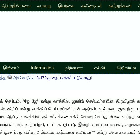
ஆய்வுக்கோவை
வரலாறு
இயற்கை
கவிதைகள்
ஊற்றுக்கண்
இஸ்லாம்
Information
ஹிமானா
கல்வி
அறிவியல்
த்த
அச்செடுக்க
3,172 முறை படிக்கப்பட்டுள்ளது!
ுத் தெரியும், ‘ஜே ஜே’ என்று வாக்கிங், ஜாகிங் செல்பவர்களின் திருவிழாக் க
ண்டும் என்று வாக்கிங் செய்பவர்கள்தான் அதிகம். உடல் எடை குறைந்து, பா
ஆயிரக்கணக்கில், ஏன் லட்சக்கணக்கில் செலவு செய்து விலை உயர்ந்த ஃபிட
வர்கள் பலர். உடற்பயிற்சி, டயட் கட்டுப்பாடு இன்றி உடல் எடையைக் குறைக்க
ைக் குறைப்பது என்ன அவ்வளவு கஷ்டமான காரியமா?” என்று சென்னையைச் சேர