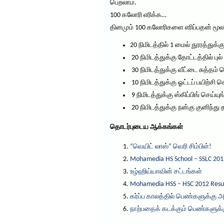
பெறலாம்.
100 கலோரி எரிக்க…
தினமும் 100 கலோரிகளை எரிப்பதன் மூல
20 நிமிடத்தில் 1 மைல் தூரத்துக
20 நிமிடத்துக்கு தோட்டத்தில் பு
30 நிமிடத்துக்கு வீட்டை சுத்தம் 
10 நிமிடத்துக்கு ஓட்டப் பயிற்சி ச
9 நிமிடத்துக்கு ஸ்கிப்பிங் செய்யு
20 நிமிடத்துக்கு நன்கு குனிந்த
தொடர்புடைய ஆக்கங்கள்
“வெயிட் லாஸ்” வெரி சிம்பிள்!
Mohamedia HS School – SSLC 201
உழ்ஹிய்யாவின் சட்டங்கள்
Mohamedia HSS – HSC 2012 Resu
கர்ப்ப காலத்தில் பெண்களுக்கு 
நாற்பதைக் கடக்கும் பெண்களுக்க