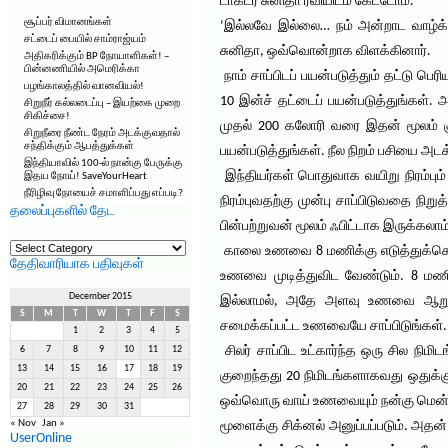
டாக்டர் சுனிதா ரவியிடம் கேட்டோம்.
சூப்பர் விமானங்கள்
‘இல்லவே இல்லை… நம் அன்றாட வாழ்க்க
சட்டைப் பையில் சாம்ராஜ்யம்
சுனிதா, ஒவ்வொன்றாக விளக்கினார்.
அதிகரிக்கும் BP நோயாளிகள்! –
பின்னணியில் அமெரிக்கா
நாம் சாப்பிடப் பயன்படுத்தும் தட்டு ப
பழங்காலத்தில் வானவியல்!
10 இன்ச் தட்டைப் பயன்படுத்துங்கள்.
சிறுநீர் கல்லடைப்பு – இயற்கை முறை
சிகிச்சை!
முதல் 200 கலோரி வரை இதன் மூலம் குற
சிறுநீரை நீண்ட நேரம் அடக்குவதால்
சந்திக்கும் ஆபத்துக்கள்
பயன்படுத்துங்கள். நீல நிறம் பசியை அட
இந்தியாவில் 100-ல் நான்கு பேருக்கு
இந்தியர்கள் பொதுவாக வயிறு நிரம்பும்
இதய நோய்! SaveYourHeart
நீரிழிவு நோயைச் சமாளிப்பது எப்படி?
நிரம்புவதற்கு முன்பு சாப்பிடுவதை நிற
தலைப்புகளில் தேட
பின்பற்றுவன் மூலம் ஃபிட்டாக இருக்கலாம்
தலைப்புகளில்
காலை உணவை 8 மணிக்கு எடுத்துக்கொ
தேட
தேதிவாரியாக பதிவுகள்
உணவை முடித்துவிட வேண்டும். 8 மணிக
December 2015
இல்லாமல், அதே அளவு உணவை ஆறு பாகமாக
S
M
T
W
T
F
S
சமைக்கப்பட்ட உணவையே சாப்பிடுங்கள்.
1
2
3
4
5
சிலர் சாப்பிட உட்கார்ந்த ஒரு சில ந
6
7
8
9
10
11
12
13
14
15
16
17
18
19
குறைந்தது 20 நிமிடங்களாகவது ஒதுக்கு
20
21
22
23
24
25
26
ஒவ்வொரு வாய் உணவையும் நன்கு மென்று,
27
28
29
30
31
« Nov
Jan »
மூளைக்கு சிக்னல் அனுப்பப்படும். அதன்
UserOnline