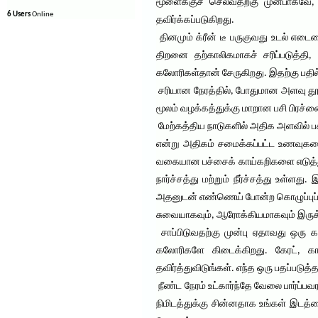
மூளைக்குச் செல்வதற்கு முன்பாகவே, 
6 Users
Online
தவிர்க்கப்படுகிறது.
தினமும் க்ரீன் டீ பருகுவது உடல் எடைய
திறனை தற்காலிகமாகச் சரிப்படுத்தி,
கலோரிகள்தான் சேருகிறது. இதற்கு பதில் 
சரியான நேரத்தில், போதுமான அளவு தூங்க
மூலம் வழக்கத்துக்கு மாறான பசி பிரச்ன
மேற்கத்திய நாடுகளில் அதிக அளவில் பச
என்று அதிகம் சமைக்கப்பட்ட உணவுகளை
வகையான பச்சைக் காய்கறிகளை எடுத்துக
நார்ச்சத்து மற்றும் நீர்ச்சத்து உள
அதனுடன் எண்ணெய் போன்ற கொழுப்புப் பொ
சுவையாகவும், ஆரோக்கியமாகவும் இருக்
சாப்பிடுவதற்கு முன்பு ஏதாவது ஒரு 
கலோரிகளே கிடைக்கிறது. கேரட், காள
தவிர்த்துவிடுங்கள். எந்த ஒரு பதப்படு
நீண்ட நேரம் உட்கார்ந்தே வேலை பார்ப்
நிமிடத்துக்கு சின்னதாக உங்கள் இடத்த