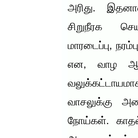
அரிது. இதனால
சிறுநீரக செயல
மாரடைப்பு, நரம்
என, வாழ ஆசை
வலுக்கட்டா
வாசலுக்கு அழ
நோய்கள். காத