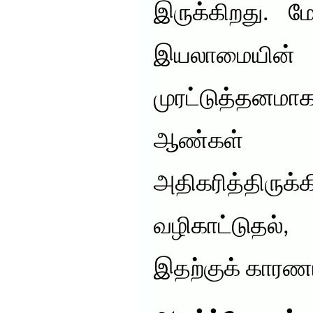
இருக்கிறது. ம
இயலாமைய
முரட்டுத்தனம
ஆண்கள் எ
அதிகரித்திர
வழிகாட்டுதல்
இதற்குக் காரணம