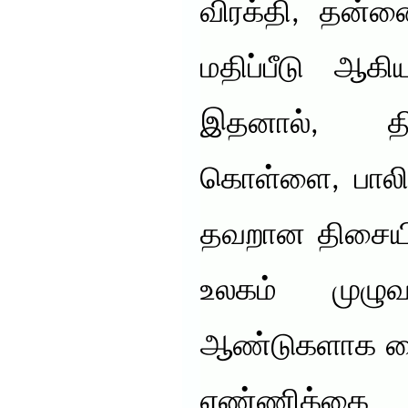
விரக்தி, தன்ன
மதிப்பீடு ஆகி
இதனால், தி
கொள்ளை, பாலிய
தவறான திசையில
உலகம் முழு
ஆண்டுகளாக மை
எண்ணிக்கை அத