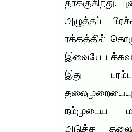
தாக்குகிறது. பு
அழுத்தப் பிரச
ரத்தத்தில் கொழ
இவையே பக்கவா
இது பரம்
தலைமுறையைய
நம்முடைய மது
அடுத்த தலை