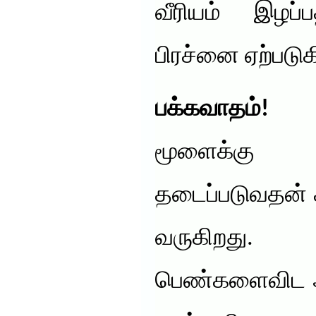
வீரியம் இழப்ப
பிரச்னை ஏற்படுக
பக்கவாதம்!
மூளைக்கு ச
தடைப்படுவதன்
வருகிறது
பெண்களைவிட