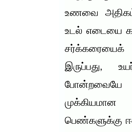
உணவை அதிகம் 
உடல் எடையை கவ
சர்க்கரையைக்
இருப்பது, உ
போன்றவையே
முக்கியம
பெண்களுக்கு ஈ