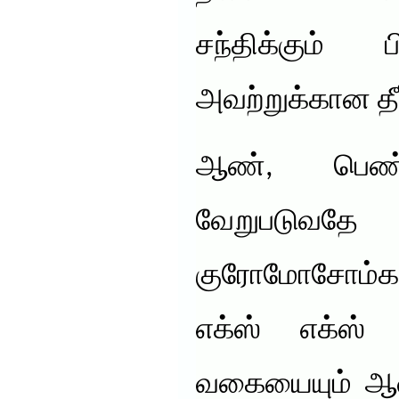
சந்திக்கும்
அவற்றுக்கான தீ
ஆண், பெண
வேறுபடுவதே
குரோமோசோம்க
எக்ஸ் எக்ஸ்
வகையையும் ஆண்