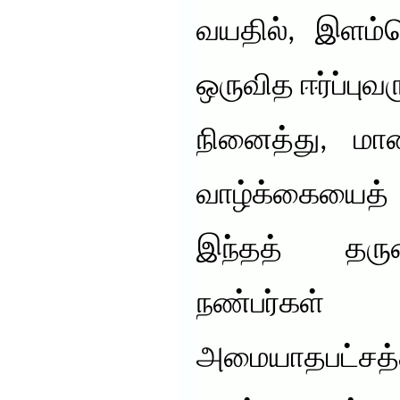
வயதில், இளம்
ஒருவித ஈர்ப்புவ
நினைத்து, மா
வாழ்க்கையைத
இந்தத் தருணத
நண்பர்
அமையாதபட்சத