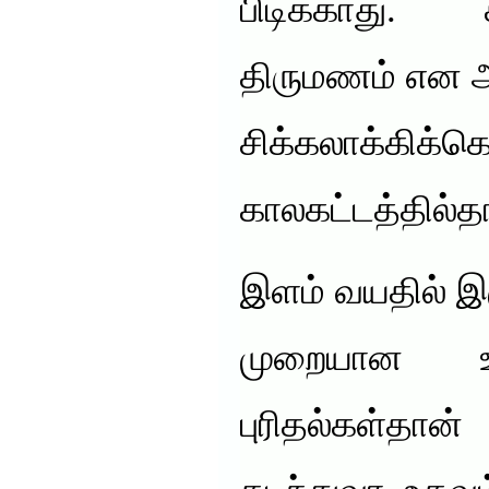
பிடிக்காது.
திருமணம் என 
சிக்கலாக்கி
காலகட்டத்தில்த
இளம் வயதில் இர
முறையான 
புரிதல்கள்தான