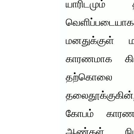
யாரிடமும்
வெளிப்படைய
மனதுக்குள் ம
காரணமாக கிரி
தற்கொலை
தலைதூக்குகின
கோபம் காரணம
ஆண்கள் நிம