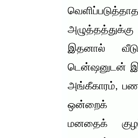
வெளிப்படு
அழுத்தத்துக்
இதனால் வீடு
டென்ஷனுடன் இர
அங்கீகாரம், ப
ஒன்றைக் க
மனதைக் குழப்