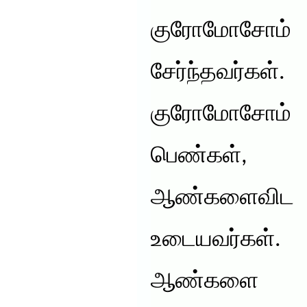
குரோமோசோ
சேர்ந்தவ
குரோமோசோம்
பெண்கள்,
ஆண்களைவி
உடையவர்கள
ஆண்களை நோ