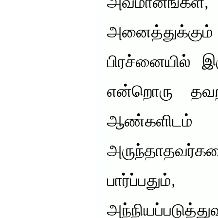
அவமானங்கள
அனைத்துக்கு
பிரச்னையில் இர
என்றொரு தவ
ஆண்களிடம் 
அருந்தாதவர்க
பார்ப்பத
அந்நியப்படுத்