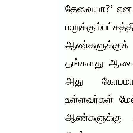
தேவையா?’ என
மறுக்கும்பட்ச
ஆண்களுக்குக்
தங்களது ஆசை
அது கோபமாக
உள்ளவர்கள் மே
ஆண்களுக்கு அ