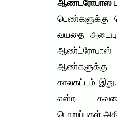
ஆண்ட்ரோபாஸ் ப
பெண்களுக்கு
வயதை அடையும
ஆண்ட்ரோபாஸ
ஆண்களுக்கு
காலகட்டம் இது
என்ற கவலைய
பொறுப்புகள் அத