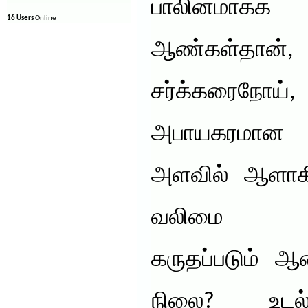
பாலினமாகக
16 Users
Online
ஆண்கள்தான
சர்க்கரைநோ
அபாயகரமான 
அளவில் ஆளாகி
வலிமை கொ
கருதப்படும் ஆ
நிலை? உடல்