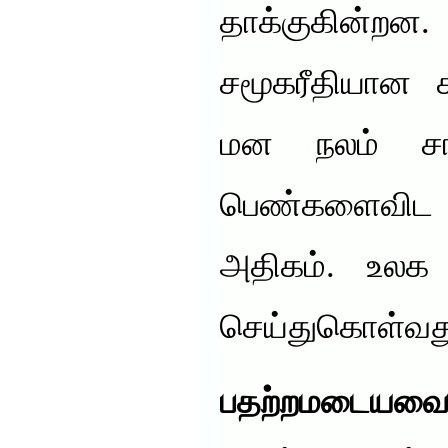
தாக்குகின்றன
சமூகரீதியான 
மன நலம் சார
பெண்களைவ
அதிகம். உல
செய்துகொள்வத
பதற்றமடையவைக்