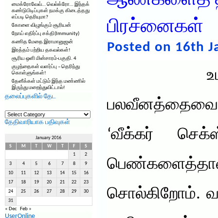
ஆண்களைத் தாக
மைக்ரோவேவ்… வெல்க்ரோ… இந்தக்
கண்டுபிடிப்புகள் நமக்கு கிடைத்தது
எப்படி தெரியுமா?
பிரச்னைகள்
கோளை விழுங்கும் சூரியன்
நோய் எதிர்ப்பு சக்தி(Immunity)
கணித மேதை இராமானுஜன்
Posted on 16th J
இரத்தம் பற்றிய தகவல்கள்!
சூரிய ஒளி மின்சாரம்-பகுதி. 4
குழந்தைகள் வளர்ப்பு – தெரிந்து
உடல்ரீ
கொள்ளுங்கள்!
தேனீக்கள் மட்டும் இந்த மண்ணில்
இருந்து மறைந்துவிட்டால்!
தலைப்புகளில் தேட
பலவீனத்தைவைத
தலைப்புகளில்
தேட
தேதிவாரியாக பதிவுகள்
‘வீக்கர் செக்
January 2016
S
M
T
W
T
F
S
1
2
பெண்களைத்தா
3
4
5
6
7
8
9
10
11
12
13
14
15
16
17
18
19
20
21
22
23
சொல்கிறோம். 
24
25
26
27
28
29
30
31
« Dec
Feb »
UserOnline