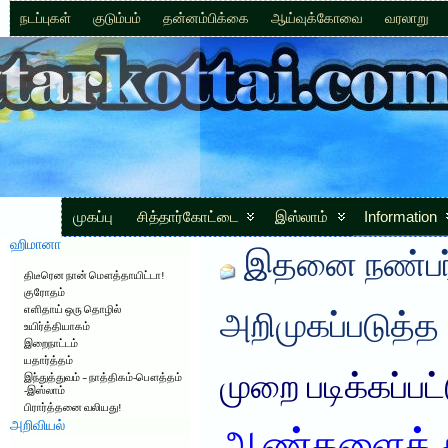
நடப்புகள்
குடும்பம்
தன்னம்பிக்கை
ஆய்வுக்கோவை
வரலாறு
முகப்பு
சித்தார்கோட்டை
இஸ்லாம்
Information
ஹிமானா
இதனை நண்பர்
திடீரென நான் மௌத்தாயிட்டா!
குரோதம்
எளிதாய் ஒரு தொழில்
அறிமுகப்படுத்த
உயிர்த்தியாகம்
இறைநாட்டம்
யதார்த்தம்
முறை படிக்கப்பட
இந்துத்துவம் – நாத்திகம்-பௌத்தம்
-இஸ்லாம்
பிரார்த்தனை வலியது!
அறிவியல்