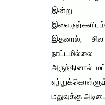
இன்று பள
இளைஞர்களிடம்
இதனால், சி
நாட்டமில்லை 
அருந்தினால் ம
ஏற்றுக்கொள்ளு
மதுவுக்கு அடிம