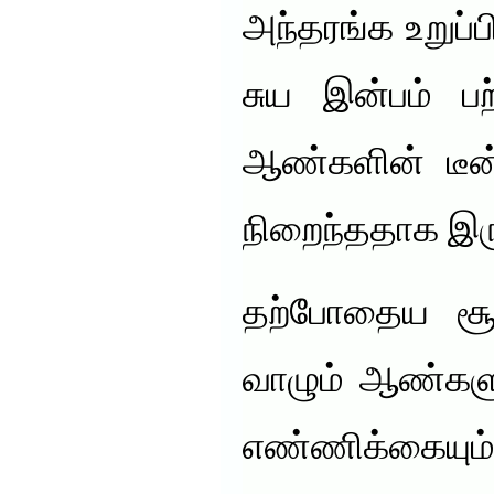
அந்தரங்க உறுப்ப
சுய இன்பம் ப
ஆண்களின் டீன்
நிறைந்ததாக இரு
தற்போதைய சூழ்
வாழும் ஆண்களு
எண்ணிக்க