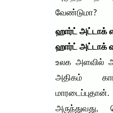
வேண்டுமா?
ஹார்ட் அட்டாக
ஹார்ட் அட்டாக் வ
உலக அளவில் ஆ
அதிகம் கார
மாரடைப்புதான்
அருந்துவது, க