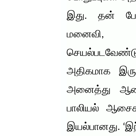
இது. தன் பேச
மனைவி, 
செயல்படவேண்
அதிகமாக இருக
அனைத்து ஆண்க
பாலியல் ஆசைகள
இயல்பானது. ‘இ