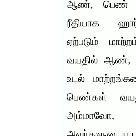
ஆண், பெண் இர
ரீதியாக ஹார்
ஏற்படும் மாற
வயதில் ஆண்,
உடல் மாற்றங்கள
பெண்கள் வயதுக
அம்மாவோ,
அவர்களுடைய ப