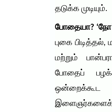
தடுக்க முடியும்.
போதையா? ‘நோ’
புகை பிடித்தல்,
மற்றும் பான்ப
போதைப் பழக்
ஒன்றைக்கூட
இளைஞர்களைக