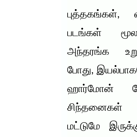
புத்தகங்கள்,
படங்கள் மூ
அந்தரங்க உறுப
போது, இயல்பாக
ஹார்மோன் வே
சிந்தனைகள் 
மட்டுமே இருக்