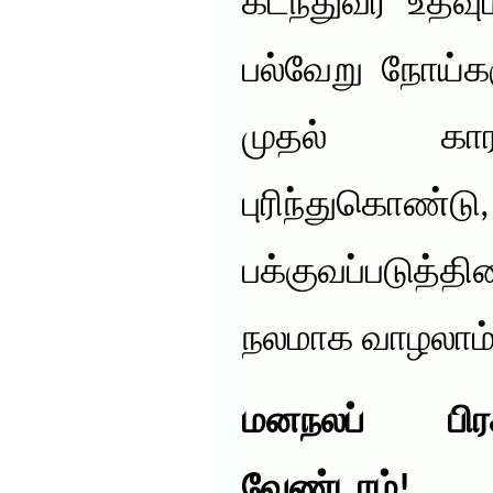
கடந்துவர உதவும
பல்வேறு நோய்க
முதல் கா
புரிந்துக
பக்குவப்படுத்தி
நலமாக வாழலாம்
மனநலப் பிர
வேண்டாம்!