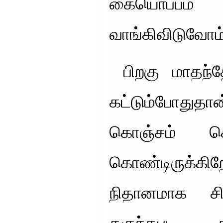
கையொப்பம
வாங்கிவிடுவோம்
பிறகு மாதந
கட்டும்போதுதா
கொஞ்சம் க
கொண்டிருக்கிறோ
நிதானமாக சிந