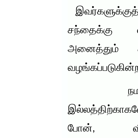
இவர்களுக்குத்
சந்தைக்கு 
அனைத்தும்
வழங்கப்படுகின்
நமத
இல்லத்திற்காக
போன், வீ