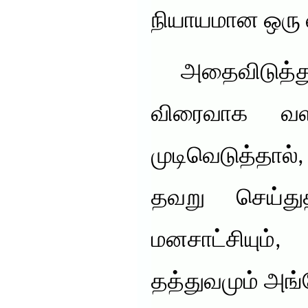
நியாயமான ஒரு 
அதைவிடுத்து
விரைவாக வ
முடிவெடுத்தால
தவறு செய்து
மனசாட்சியும
தத்துவமும் அங்