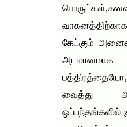
பொருட்கள்,கனவ
வாகனத்திற்
கேட்கும் அனைத
அடமானம
பத்திரத்த
வைத்து அவ
ஒப்பந்தங்களில் 