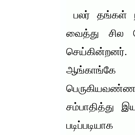
பலர் தங்கள
வைத்து சில த
செய்கின்றன
ஆங்காங்கே
பெருகியவண்ண
சம்பாதித்து இ
படிப்படியா