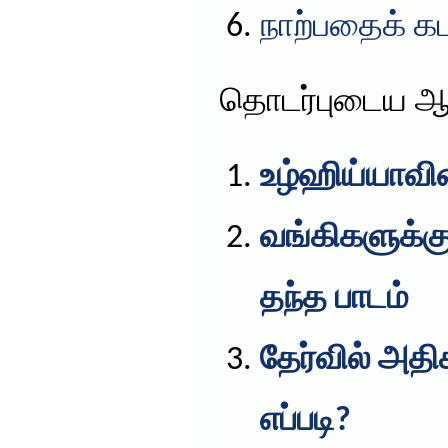
நாற்பதைக் கட
தொடர்புடைய ஆ
உழ்ஹிய்யாவின
வங்கிகளுக்கு
தந்த பாடம்
தேர்வில் அத
எப்படி?