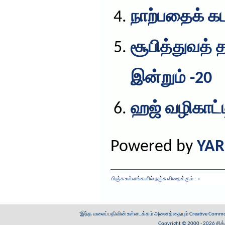
நாற்பதைக் கட
சூபித்துவத் 
இன்றும் -20
ஹஜ் வழிகாட்ட
Powered by
YAR
பிஞ்சு உள்ளங்களில் நஞ்சு விதைக்கும்..
»
"இந்த வலைப்பதிவின் உள்ளடக்கம் அனைத்தையும்
Creative Common
Copyright © 2000 - 2026
சித