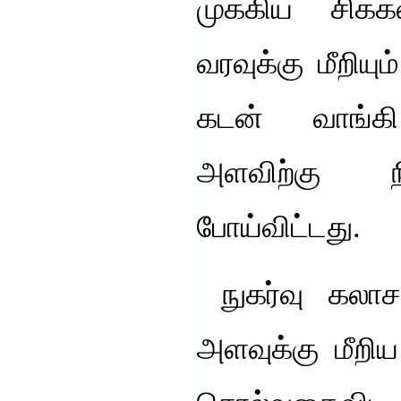
முக்கிய சிக்க
வரவுக்கு மீறியும
கடன் வாங்க
அளவிற்கு ந
போய்விட்டது.
நுகர்வு கலாசா
அளவுக்கு மீற