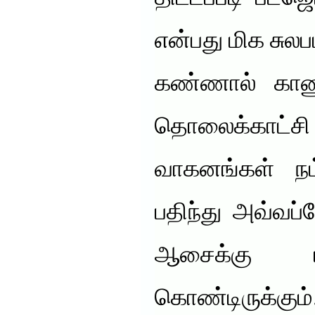
என்பது மிக சுல
கண்ணால் காணும
தொலைக்காட்சி 
வாகனங்கள் ந
பதிந்து அவ்வப
ஆசைக்கு பன
கொண்டிருக்கும்