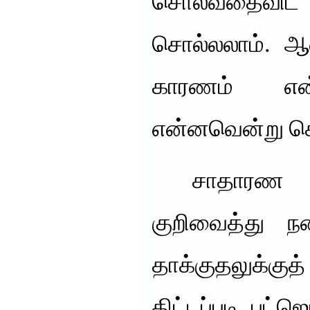
சொல்வதைவி
சொல்லலாம். ஆச
காரணம் என
என்னவென்று ச
சாதாரண ந
குறிவைத்து ந
தாக்குதலுக்
திட்டப்படி பட்