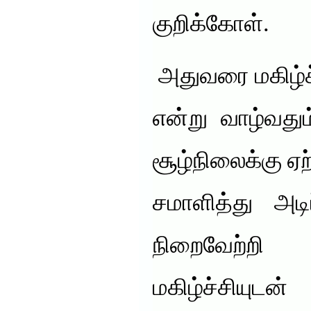
குறிக்கோள்.
அதுவரை மகிழ்ச
என்று வாழ்வது
சூழ்நிலைக்கு 
சமாளித்து அ
நிறைவேற்
மகிழ்ச்சிய