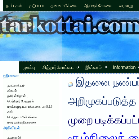
நடப்புகள்
குடும்பம்
தன்னம்பிக்கை
ஆய்வுக்கோவை
வரலாறு
முகப்பு
சித்தார்கோட்டை
இஸ்லாம்
Information
ஹிமானா
இதனை நண்பர்
தாட்சண்யம்
விரயம்
நசீரின் நோன்பு
அறிமுகப்படுத்த
பெற்றோர் பேணுதல்
மறக்கமுடியுமா உங்களை, மாலிக்?
வலி
முறை படிக்கப்பட
பொறுமையின் எல்லை
மலர் நகர்த்திய மலை..
அறிவியல்
கடிகாரம்!