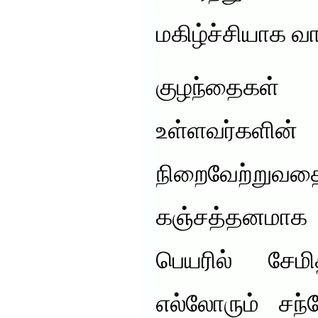
மகிழ்ச்சியாக வ
குழந்தைகள் 
உள்ளவர்களின
நிறைவேற்றுவத
கஞ்சத்தனமாக 
பெயரில் சேம
எல்லோரும் சந