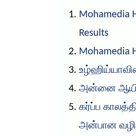
Mohamedia HS
Results
Mohamedia HS
உழ்ஹிய்யாவின
அன்னை ஆயிஷ
கர்ப்ப காலத்
அன்பான வழிக