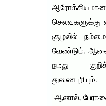
ஆரோக்கியமான வ
செலவுகளுக்கு 
சூழலில் நம்மை
வேண்டும். ஆசை
நமது குற
துணைபுரியும்.
ஆனால், பேராசை