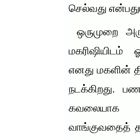
செல்வது என்பத
ஒருமுறை அருட
மகரிஷியிடம் ஓ
எனது மகளின் தி
நடக்கிறது. பண
கவலையாக 
வாங்குவதைத் த