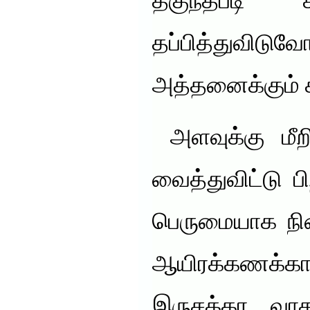
தகுந்தபடி 
தப்பித்து
அத்தனைக்கும் 
அளவுக்கு மீற
வைத்துவிட்டு பி
பெருமையாக நி
ஆயிரக்கணக்கான
இருசக்கர வா