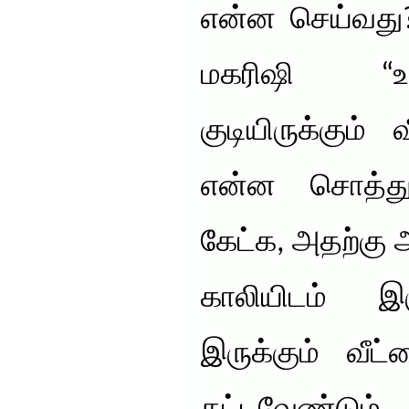
என்ன செய்வது?
மகரிஷி “உங
குடியிருக்கும்
என்ன சொத்து
கேட்க, அதற்கு அவ
காலியிடம் இர
இருக்கும் வீட