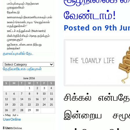
சூழ்நிலைக் 
பாம்புக்கடியும் அதற்கான
முதலுதவியும்
வேண்டாம்!
தேன்கூடு
உணவாகவும் நிவாரணியாகவும் பால்
உலகம் கொண்டாடிய ‘வெறும்கால்
Posted on 9th Ju
மருத்துவர்கள்!’
ஊட்டச் சத்துக்கள் (Nutrients)
மின்அதிர்ச்சியும் அதை தடுக்கும்
முறைகளும்!
ஒயிலாக, ஸ்டைலாக நிற்பது
நல்லதல்ல!
தலைப்புகளில் தேட
தலைப்புகளில்
தேட
தேதிவாரியாக பதிவுகள்
June 2016
S
M
T
W
T
F
S
1
2
3
4
5
6
7
8
9
10
11
சிக்கல் என்ப
12
13
14
15
16
17
18
19
20
21
22
23
24
25
26
27
28
29
30
இன்றைய சமூகத
« May
Jul »
UserOnline
8 Users
Online