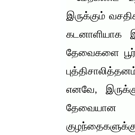
இருக்கும் வசத
கடனாளியாக இல
தேவைகளை பூர்த
புத்திசாலித்தனம
எனவே, இருக்கு
தேவையா
குழந்தைகள