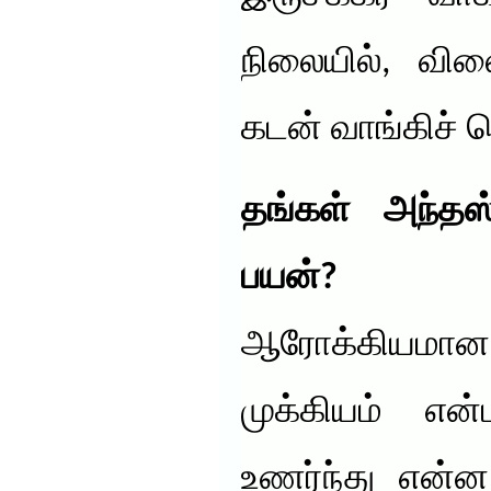
நிலையில், வில
கடன் வாங்கிச் 
தங்கள் அந்தஸ
பயன்?
ஆரோக்கியமா
முக்கியம் என
உணர்ந்து என்