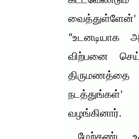
கட்டவேண்ட
வைத்துள்ளேன்’
“உடனடியாக 
விற்பனை செய
திருமணத்த
நடத்துங்க
வழங்கினார்.
மேற்கண்ட உதா