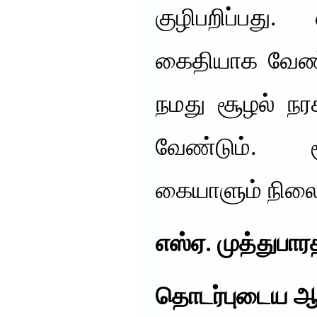
குழிபறிப்பது
கைதியாக வேண்
நமது சூழல் நர
வேண்டும். 
கையாளும் நிலைய
எஸ்ஏ. முத்துபார
தொடர்புடைய ஆ