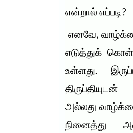
என்றால் எப்படி?
எனவே, வாழ்க்க
எடுத்துக் கொள
உள்ளது. இருப
திருப்தியுடன
அல்லது வாழ்க்
நினைத்து 