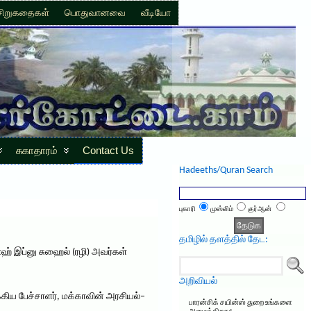
சிறுகதைகள்
பொதுவானவை
வீடியோ
சுகாதாரம்
Contact Us
Hadeeths/Quran Search
புகாரி
முஸ்லிம்
குர்ஆன்
தமிழில் தளத்தில் தேட:
ஹ் இப்னு சுஹைல் (ரழி) அவர்கள்
அறிவியல்
்கிய பேச்சாளர், மக்காவின் அரசியல்–
பாரன்சிக் சயின்ஸ் துறை உங்களை