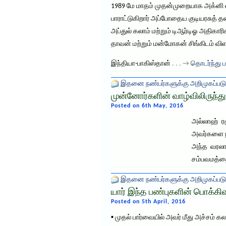
1989 மே மாதம் முதன்முறையாக அக்னி 
பாராட்டுகிறார் அப்போதைய குடியரசுத்
அப்துல் கலாம் மற்றும் டிஆர்டிஓ அதிகார
தாவன் மற்றும் மன்மோகன் சிங்கிடம் விளக
இந்தியா-பாகிஸ்தான்
. . . →
தொடர்ந்து ப
இதனை நண்பர்களுக்கு அறிமுகப்படு
முன்னோர்களின் வாழ்விலிருந்து
Posted on 6th May, 2016
அல்லாஹ் ரச
அவர்களை நா
அந்த வரலாற
சம்பவமத்தை
இதனை நண்பர்களுக்கு அறிமுகப்படு
யார் இந்த பண்புகளின் பொக்கி
Posted on 5th April, 2016
▪ முதல் பார்வையில் அவர் மீது அச்சம் க