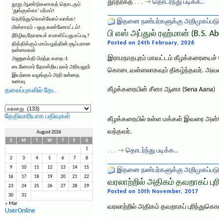
தூதரகத்
. . . →
தொடர்ந்து படிக்க..
நூறு ஆண்டுகளாகத் தொடரும்
‘துங்குஸ்கா’ மர்மம்!
தெரிந்து கொள்வோம் வாங்க!
இதனை நண்பர்களுக்கு அறிமுகப்படு
மின்சாரம் – ஒரு கண்ணோட்டம்!
பி எஸ் அப்துல் ரஹ்மான் (B.S. 
நீரிழிவு நோயைச் சமாளிப்பது எப்படி?
Posted on 24th February, 2026
தித்திக்கும் மாம்பழத்தின் சூப்பரான
நன்மைகள்
இராமநாதபுரம் மாவட்டம் கீழக்கரையைச் சே
அணுசக்தி பிறந்த கதை-1
டைனோசர் தோன்றிய நகர் அரியலூர்
கொடைவள்ளலாகவும் திகழ்ந்தவர். அவர
இயற்கை வழங்கும் அதி உன்னத
உணவு
கீழக்கரையின் சீனா ஆனா (Sena Aana)
தலைப்புகளில் தேட
தலைப்புகளில்
தேட
தேதிவாரியாக பதிவுகள்
​கீழக்கரையில் உள்ள மக்கள் இவரை அன்போ
வந்தவர்.
August 2026
S
M
T
W
T
F
S
1
. . . →
தொடர்ந்து படிக்க..
2
3
4
5
6
7
8
9
10
11
12
13
14
15
இதனை நண்பர்களுக்கு அறிமுகப்படு
16
17
18
19
20
21
22
வரலாற்றில் அதிகம் தவறாகப் புர
23
24
25
26
27
28
29
Posted on 10th November, 2017
30
31
« Mar
வரலாற்றில் அதிகம் தவறாகப் புரிந்துகொ
UserOnline