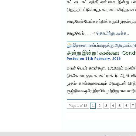
கட் கட கட் தந்தி என்பதை இன்று பல
நிறுத்தப்பட்டுள்ளது. காரணம் விஞ்ஞான
சாமுவேல் மோர்சுதந்திக் கருவி முதல் ம
சாமுவெல்
. . . →
தொடர்ந்து படிக்க..
இதனை நண்பர்களுக்கு அறிமுகப்படு
அன்று இன்று! கான்க்ஷா -Gonx
Posted on 11th February, 2016
அவர் பெயர் கான்க்ஷா. 1910ஆம் ஆண்டு,
நிக்கோலா ஒரு காண்ட்ராக்டர். அரசியலி
முதல் கான்க்ஷாவையும் அவருடன் பிறந
சூழ்நிலை ஒரே இரவில் முற்றிலுமாக மாறி
Page 1 of 12
1
2
3
4
5
6
7