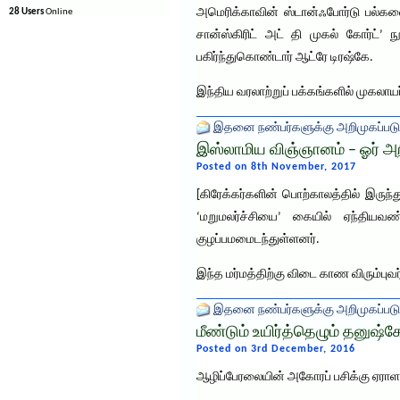
அமெரிக்காவின் ஸ்டான்ஃபோர்டு பல்கலை
28 Users
Online
சான்ஸ்கிரிட் அட் தி முகல் கோர்ட்’
பகிர்ந்துகொண்டார் ஆட்ரே டிரஷ்கே.
இந்திய வரலாற்றுப் பக்கங்களில் முகலாய
இதனை நண்பர்களுக்கு அறிமுகப்படு
இஸ்லாமிய விஞ்ஞானம் – ஓர் அற
Posted on 8th November, 2017
[கிரேக்கர்களின் பொற்காலத்தில் இருந்து
‘மறுமலர்ச்சியை’ கையில் ஏந்தியவ
குழப்பமமைடந்துள்ளனர்.
இந்த மர்மத்திற்கு விடை காண விரும்பு
இதனை நண்பர்களுக்கு அறிமுகப்படு
மீண்டும் உயிர்த்தெழும் தனுஷ்க
Posted on 3rd December, 2016
ஆழிப்பேரலையின் அகோரப் பசிக்கு ஏராளம