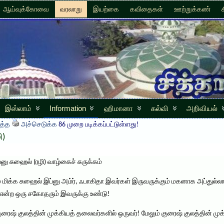
ஆய்வுக்கோவை
வரலாறு
இயற்கை
கவிதைகள்
ஊற்றுக்கண்
இஸ்லாம்
Information
ஹிமானா
கல்வி
அறிவியல்
த்த
அச்செடுக்க
86 முறை படிக்கப்பட்டுள்ளது!
ி)
னு சுஹைல் (ரழி) வாழ்கைச் சுருக்கம்
 மிக்க சுஹைல் இப்னு அம்ர், ஃபாகிதா இவர்கள் இருவருக்கும் மகனாக அப்துல்லா
ழி) என்ற ஒரு சகோதரும் இவருக்கு உண்டு!
ுரைஷ் குலத்தின் முக்கியத் தலைவர்களில் ஒருவர்! மேலும் குரைஷ் குலத்தின் முக