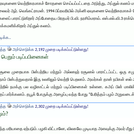
ஏவுகணை வெற்றிகரமாகச் சோதனை செய்யப்பட்டதை அடுத்து, அப்துல் கலாம் மற
 தலைவர் ஆர். வெங்கட்ராமன். 1994 பிப்ரவரியில் அக்னி ஏவுகணை வெற்றிகரமாக
ிகளைப் பாராட்டுகிறார் அப்போதைய பிரதமர் பி.வி. நரசிம்மராவ். எஸ்.எல்.வி.3 ர
்கமளிக்கிறார் அப்துல் கலாம்.
டிக்க..
த்த
அச்செடுக்க
2,192 முறை படிக்கப்பட்டுள்ளது!
 பெறும் படிப்பபினைகள்
ூலை முறையாக பின்பற்றிய மற்றும் அல்லாஹ் ரசூலால் பாராட்டப்பட்ட ஒரு சம
ம் பின்பற்றுவதால் இரு உலகிலும் வெற்றி பெறலாம். அவர்கள் தான் நபிகள் 
்றில் நமக்கு பல வழிகாட்டல் மற்றும் படிப்பினைகள் உள்ளன. கஅப் பின் மாலி
ப் பார்க்கலாம். தபூக் போருக்கு அழைப்பு வந்த போது ”பேரித்தம் பழம் அறுவ
த்த
அச்செடுக்க
2,302 முறை படிக்கப்பட்டுள்ளது!
ஷம்?
லந்த மரியாதை ஏற்படும். பழகி விட்டாலோ, விலகவே முடியாத அளவுக்கு அவர் மீது பி