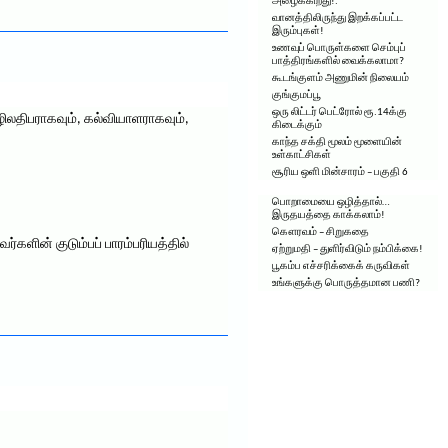
அழைக்கிறது!.
வானத்திலிருந்து இறக்கப்பட்ட
இரும்புகள்!
உணவுப் பொருள்களை செம்புப்
பாத்திரங்களில் வைக்கலாமா?
கூடங்குளம் அணுமின் நிலையம்
குங்குமப்பூ
ஒரு லிட்டர் பெட்ரோல் ரூ.14க்கு
ழிலதிபராகவும், கல்வியாளராகவும்,
கிடைக்கும்
காந்த சக்தி மூலம் மூளையின்
உள்காட்சிகள்
சூரிய ஒளி மின்சாரம் – பகுதி 6
பொறாமையை ஒழித்தால்…
இருதயத்தை காக்கலாம்!
கௌரவம் – சிறுகதை
களின் குடும்பப் பாரம்பரியத்தில்
ஏற்றுமதி – துளிர்விடும் நம்பிக்கை!
பூகம்ப எச்சரிக்கைக் கருவிகள்
உங்களுக்கு பொருத்தமான பணி?