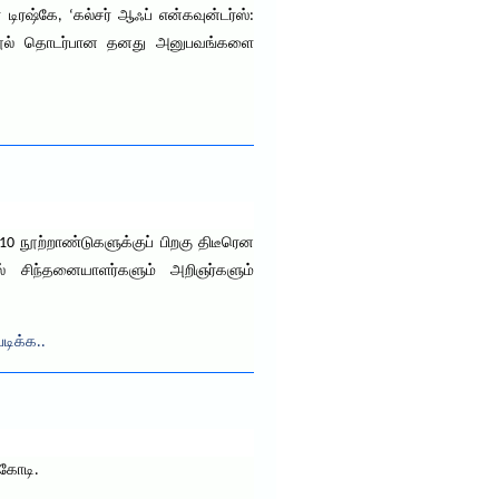
ிரஷ்கே, ‘கல்சர் ஆஃப் என்கவுன்டர்ஸ்:
் இந்நூல் தொடர்பான தனது அனுபவங்களை
் 10 நூற்றாண்டுகளுக்குப் பிறகு திடீரென
் சிந்தனையாளர்களும் அறிஞர்களும்
படிக்க..
்கோடி.