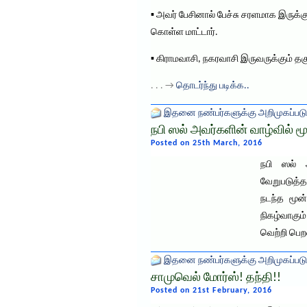
▪ அவர் பேசினால் பேச்சு சரளமாக இருக்
கொள்ள மாட்டார்.
▪ கிராமவாசி, நகரவாசி இருவருக்கும் 
. . . →
தொடர்ந்து படிக்க..
இதனை நண்பர்களுக்கு அறிமுகப்படு
நபி ஸல் அவர்களின் வாழ்வில் ம
Posted on 25th March, 2016
நபி ஸல் அ
வேறுபடுத்த
நடந்த மூன
நிகழ்வாகும
வெற்றி பெ
இதனை நண்பர்களுக்கு அறிமுகப்படு
சாமுவெல் மோர்ஸ்! தந்தி!!
Posted on 21st February, 2016