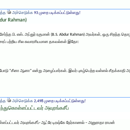
த்த
அச்செடுக்க
93 முறை படிக்கப்பட்டுள்ளது!
Abdur Rahman)
ர்ந்த பி. எஸ். அப்துர் ரகுமான் (B.S. Abdur Rahman) அவர்கள், ஒரு சிறந்த தொ
ைப் பற்றிய சில சுவாரசியமான தகவல்கள் இதோ:
டு “சீனா ஆனா” என்று அழைப்பார்கள். இவர் புகழ்பெற்ற வள்ளல் சீதக்காதி அவர்
த்த
அச்செடுக்க
2,498 முறை படிக்கப்பட்டுள்ளது!
ிந்துகொள்ளப்பட்டவர் அவுரங்கசீப்
ள்ளப்பட்டவர் அவுரங்கசீப்- ஆட்ரே டிரஷ்கே நேர்காணல் – அனுராதா ராமன்