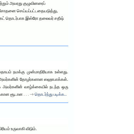
்றும் அவரது குழுவினரைப்
ச் சோதனை செய்யப்பட்டதையடுத்து,
ாக்கெட் தொடர்பாக இஸ்ரோ தலைவர் சதீஷ்
ுதாயம் நமக்கு முன்மாதிரியாக உள்ளது.
ஸல் அவர்களின் தோழர்களான ஸஹாபாக்கள்.
க் அவர்களின் வாழ்க்கையில் நடந்த ஒரு
டைக்கான சூடான
. . . →
தொடர்ந்து படிக்க..
ரியம் உருவாகி விடும்.