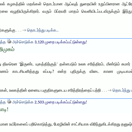
க் கழகத்தில் மதங்கள் தொடர்பான ஆய்வுத் துறையின் உறுப்பினரான ஆட்ரே ட
 நூலை எழுதியிருக்கிறார். வரும் பிப்ரவரி மாதம் வெளியிடப்படவிருக்கும
ர்களுக்கு
. . . →
தொடர்ந்து படிக்க..
த்த
அச்செடுக்க
3,120 முறை படிக்கப்பட்டுள்ளது!
ிமுகம்
 திடீரென ‘இருண்ட யுகத்திற்குத்’ தள்ளபடும் உலக சரித்திரம், மீண்டும் சுமார
ண்ணம் காடசியளித்தது எப்படி? என்ற புதிருக்கு விடை காண முடியாமல
வர்கள், உலகத்தின் ஏனைய பகுதிகளுடைய சரித்திரத்தைப் பற்றி
. . . →
தொடர்ந்து 
த்த
அச்செடுக்க
2,503 முறை படிக்கப்பட்டுள்ளது!
ோடி!
ான உயிர்களைப் பறிகொடுத்து, பேரழிவின் சாட்சியாக விரிந்துகிடக்கிறது தனுஷ