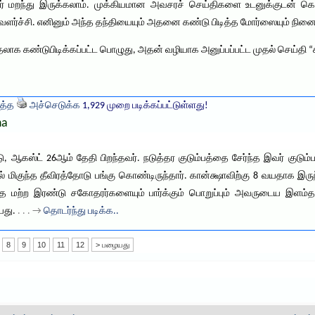
ர் மறந்து இருக்கலாம். முக்கியமான அவசரச் செய்திகளை உடனுக்குடன் கொட
 வளர்ச்சி. எனினும் அந்த தந்தியையும் அதனை கண்டு பிடித்த மோர்ஸையும் நினை
ுதலாக கண்டுபிடிக்கப்பட்ட பொழுது, அதன் வழியாக அனுப்பப்பட்ட முதல் செய்தி “
த்த
அச்செடுக்க
1,929 முறை படிக்கப்பட்டுள்ளது!
ha
 ஆகஸ்ட் 26ஆம் தேதி பிறந்தவர். நடுத்தர குடும்பத்தை சேர்ந்த இவர் குடும
ல் மிகுந்த தீவிரத்தோடு பங்கு கொண்டிருந்தார். கான்க்ஷாவிற்கு 8 வயதாக இ
்த மற்ற இரண்டு சகோதரர்களையும் பார்க்கும் பொறுப்பும் அவருடைய இளம்த
யது.
. . . →
தொடர்ந்து படிக்க..
8
9
10
11
12
> பழையது