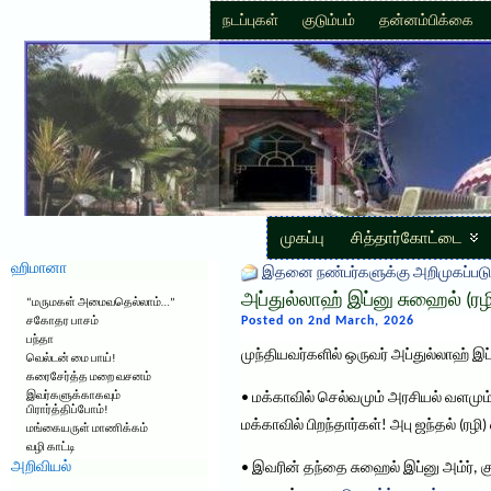
நடப்புகள்
குடும்பம்
தன்னம்பிக்கை
முகப்பு
சித்தார்கோட்டை
ஹிமானா
இதனை நண்பர்களுக்கு அறிமுகப்படு
அப்துல்லாஹ் இப்னு சுஹைல் (ரழ
“மருமகள் அமைவதெல்லாம்…”
Posted on 2nd March, 2026
சகோதர பாசம்
பந்தா
முந்தியவர்களில் ஒருவர் அப்துல்லாஹ் இப்
வெல்டன் மை பாய்!
கரைசேர்த்த மறை வசனம்
இவர்களுக்காகவும்
• மக்காவில் செல்வமும் அரசியல் வளமும்
பிரார்த்திப்போம்!
மக்காவில் பிறந்தார்கள்! அபு ஜந்தல் (ர
மங்கையருள் மாணிக்கம்
வழி காட்டி
அறிவியல்
• இவரின் தந்தை சுஹைல் இப்னு அம்ர், க