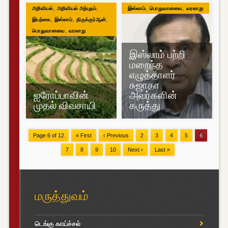
,
,
,
,
அறிவியல்
அறிவியல் அற்புதம்
இஸ்லாம்
பொதுவானவை
வரலாறு
,
,
,
இயற்கை
இஸ்லாம்
திருக்குர்ஆன்
,
பொதுவானவை
வரலாறு
இஸ்லாம் பற்றி
மறைந்த
எழுத்தாளர்
சுஜாதா
ஐரோப்பாவின்
அவர்களின்
முதல் விவசாயி
கருத்து
Page 6 of 12
« First
‹ Previous
2
3
4
5
6
7
8
9
10
Next ›
Last »
மருத்துவம்
டெங்கு காய்ச்சல்