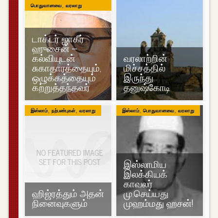
,
பொதுவானவை
வரலாறு
டாக்டர் ஜாகீர்
ஹுசைன் –
கல்வியுடன்
வரலாற்றின்
சுகாதாரத்தையும்,
மிச்சத்தில்
ஒழுக்கத்தையும்
இருந்து
கற்றுத்தந்தவர்
தனுஷ்கோடி
,
,
,
,
இஸ்லாம்
நற்பண்புகள்
வரலாறு
இஸ்லாம்
பொதுவானவை
வரலாறு
இஸ்லாமிய
இலக்கியக்
காவலர்
ஹிஜ்ரத்தும் அதன்
மு.செய்யது
நினைவுகளும்
முஹம்மது ஹசன்!