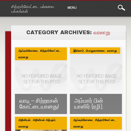
Main
Skip
சித்தார்கோட்டை பல்சுவை
MENU
to
menu
பக்கங்கள்
content
CATEGORY ARCHIVES:
வரலாறு
,
,
,
,
ஆய்வுக்கோவை
சித்தார்கோட்டை
இஸ்லாம்
பொதுவானவை
வரலாறு
வரலாறு
வாடி – சிற்றரசன்
அம்மார் பின்
கோட்டையானது!
யாஸிர் (ரழி),
,
,
,
,
அறிவியல்
அறிவியல் அற்புதம்
ஆய்வுக்கோவை
சித்தார்கோட்டை
வரலாறு
வரலாறு