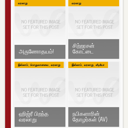
வரலாறு
வரலாறு
சிற்றரசன்
அருணோதயம்!
கோட்டை
,
,
,
,
இஸ்லாம்
பொதுவானவை
வரலாறு
இஸ்லாம்
வரலாறு
வீடியோ
ஹிஜ்ரீ பிறந்த
நபிகளாரின்
வரலாறு
தோழர்கள் (AV)