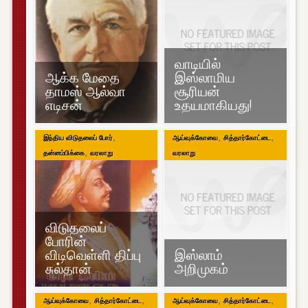
வாடியில்
ஆக்க மேதை
இஸ்லாமிய
தாமஸ் ஆல்வா
சூரியன்
எடிசன்
உதயமாகியது!
,
,
,
இந்திய விடுதலைப் போர்
ஆய்வுக்கோவை
சித்தார்கோட்டை
,
தன்னம்பிக்கை
வரலாறு
வரலாறு
விடுதலைப்
போரின்
விடிவெள்ளி திப்பு
இஸ்லாம்
சுல்தான்
அறிமுகம்
,
,
,
,
ஆய்வுக்கோவை
சித்தார்கோட்டை
ஆய்வுக்கோவை
சித்தார்கோட்டை