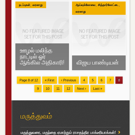
,
,
,
நடப்புகள்
வரலாறு
ஆய்வுக்கோவை
சித்தார்கோட்டை
வரலாறு
ஊழல் மலிந்த
நாட்டில் ஓர்
ஆங்கில அதிகாரி!
விஜய பாண்டியன்
Page 8 of 12
« First
‹ Previous
4
5
6
7
8
9
10
11
12
Next ›
Last »
மருத்துவம்
மருத்துவரை, மருந்தை ஏமாற்றும் ராசதந்திர பாக்டீரியாக்கள்!