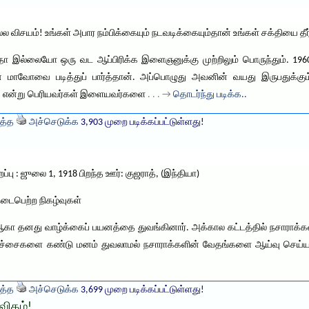
ல விசயம்! உங்கள் அபார நம்பிக்கையும் நடவடிக்கையும்தான் உங்கள் சக்தியை தீர
தோ இல்லையோ ஒரு வட ஆப்பிரிக்க இளைஞனுக்கு முற்றிலும் பொருந்தும். 1960
் மாவோவை படித்துப் பார்த்தான். அப்பொழுது அவனின் வயது இருபதுக்கும
ாது என்று பெரியவர்கள் இளையவர்களை
. . . →
தொடர்ந்து படிக்க..
த்த
அச்செடுக்க
3,903 முறை படிக்கப்பட்டுள்ளது!
பு : ஜுலை 1, 1918 பிறந்த ஊர்: குஜராத், (இந்தியா)
டைபெற்ற நிகழ்வுகள்
 ஆகா தனது வாழ்க்கைப் பயனத்தை துவங்கினார். அக்கால கட்டத்தில் நசாராக்கள
ர்ச்சைகளை கண்டு மனம் துவலாமல் நசாராக்களின் வேதங்களை ஆய்வு செய்ய
த்த
அச்செடுக்க
3,699 முறை படிக்கப்பட்டுள்ளது!
விதம்!