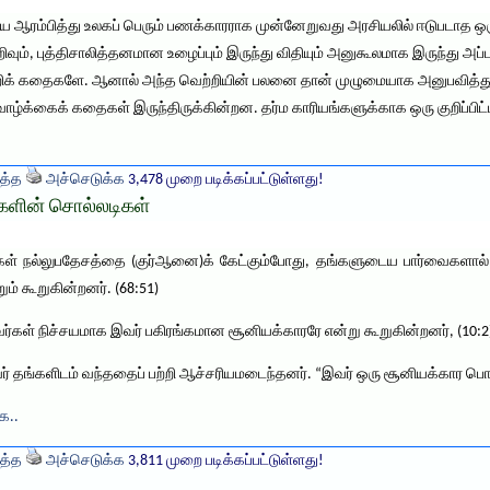
ம்பித்து உலகப் பெரும் பணக்காரராக முன்னேறுவது அரசியலில் ஈடுபடாத ஒர
வும், புத்திசாலித்தனமான உழைப்பும் இருந்து விதியும் அனுகூலமாக இருந்து அ
்றிக் கதைகளே. ஆனால் அந்த வெற்றியின் பலனை தான் முழுமையாக அனுபவித்து மீ
ழ்க்கைக் கதைகள் இருந்திருக்கின்றன. தர்ம காரியங்களுக்காக ஒரு குறிப்ப
த்த
அச்செடுக்க
3,478 முறை படிக்கப்பட்டுள்ளது!
களின் சொல்லடிகள்
கள் நல்லுபதேசத்தை (குர்ஆனை)க் கேட்கும்போது, தங்களுடைய பார்வைகளால் உ
ம் கூறுகின்றனர். (68:51)
அவர்கள் நிச்சயமாக இவர் பகிரங்கமான சூனியக்காரரே என்று கூறுகின்றனர், (10:2
வர் தங்களிடம் வந்ததைப் பற்றி ஆச்சரியமடைந்தனர். “இவர் ஒரு சூனியக்கார பொய்ய
்க..
த்த
அச்செடுக்க
3,811 முறை படிக்கப்பட்டுள்ளது!