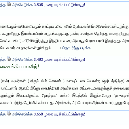
த்த
அச்செடுக்க
3,538 முறை படிக்கப்பட்டுள்ளது!
்களிடமும் எதிரிகளிடமும் காட்டிய பரிவு, வீரம் ஆகியவற்றில் அலெக்சாண்டர
க கூறுகிறது. இரண்டாயிரம் வருடங்களுக்கு முன்பு மனிதன் தெரிந்து வைத்திருந்
சாண்டர். கிரீசில் இருந்து இந்தியா வரை அவரது பேரரசு பரவி இருந்தது. அ
ிய சுமார் 70 நகரங்கள் இன்றும்
. . . →
தொடர்ந்து படிக்க..
த்த
அச்செடுக்க
3,483 முறை படிக்கப்பட்டுள்ளது!
ங்கிய மாவீரர்!
(ஸல்) அவர்கள் (பத்துப் பேர் கொண்ட) உளவுப் படையொன்ற (ஓரிடத்திற்கு) அனு
ப்)பாட்டனார் ஆஸிம் இப்னு ஸாபித்(ரலி) அவர்களை அப்படையினருக்குத் தலைவராக
ஸ்ஃபானுக்கும் இடையிலுள்ள (‘ஹத்தா’ என்ற) இடத்தில் இருந்தபோது ‘ஹுதை
ப் பற்றித் தெரிவிக்கப்பட்டது. அவர்கள், அப்பெய்யும் வீரர்கள் சுமார் நூறு பேர
த்த
அச்செடுக்க
3,658 முறை படிக்கப்பட்டுள்ளது!