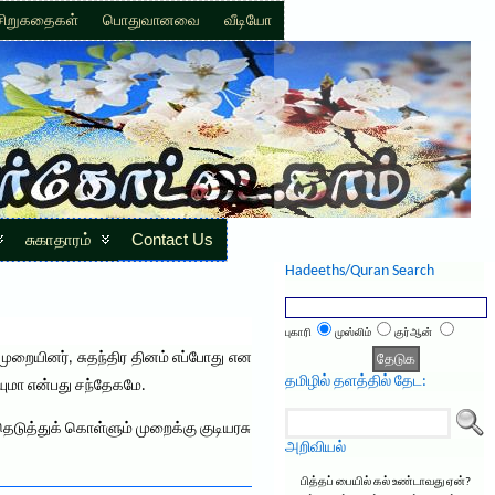
சிறுகதைகள்
பொதுவானவை
வீடியோ
சுகாதாரம்
Contact Us
Hadeeths/Quran Search
புகாரி
முஸ்லிம்
குர்ஆன்
றையினர், சுதந்திர தினம் எப்போது என
தமிழில் தளத்தில் தேட:
யுமா என்பது சந்தேகமே.
தெடுத்துக் கொள்ளும் முறைக்கு குடியரசு
அறிவியல்
பித்தப் பையில் கல் உண்டாவது ஏன்?