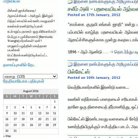
அறிவியல்
இதனை நண்பர்களுக்கு அறிமுகப்படு
சலீம் அலி – பறவையியல் ஆர்வல
மீன்கள் ஜாக்கிரதை!
Posted on 17th January, 2012
ஆராய்ச்சிகள் – அன்றும், இன்றும்
பித்தப் பையில் கல் உண்டாவது ஏன்?
“காக்கை குருவி எங்கள் ஜாதி” என்று
கலக்கல் கண்டுபிடிப்புகள்
உடல் உறுப்பு தானம்: ஒரு விரிவாக்கம்!
பம்பாயில் வாழ்ந்த பறவையியல் ஆர்வல
பெர்முடா முக்கோணம் [Bermuda
ஆராய்ச்சிகளுக்காக மூன்று கவுரவ டாக்ட
Triangle] மர்மங்கள்! ஏன்?
மாதுளம் பழத்தின் மகத்தான
பயன்கள்
1896 – ஆம் ஆண்டு
. . . →
தொடர்ந்து பட
பெட்ரோல் கண்டுபிடிக்கப்பட்ட
வரலாறு
இதனை நண்பர்களுக்கு அறிமுகப்படு
தலைப்புகளில் தேட
பில்கேட்ஸ்
தலைப்புகளில்
தேட
Posted on 10th January, 2012
தேதிவாரியாக பதிவுகள்
வெற்றியாளர்களில் இரண்டு வகை…
August 2026
S
M
T
W
T
F
S
உலகின் எதிர்காலப் பாதையைச் சரியாகக்
1
தானே ஒரு திசையைத் தீர்மானித்து, ஒட
2
3
4
5
6
7
8
9
10
11
12
13
14
15
பில்கேட்ஸ் இரண்டாவது வகையைச் சேர்ந்த
16
17
18
19
20
21
22
23
24
25
26
27
28
29
உணர்த்தியிருக்கும் சமீபத்திய பாடம்
30
31
« Mar