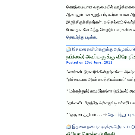
கொடுமையான வறுமையில் வாழ்க்கையை ஆர
ஆனாலும் மன உறுதியும், கூர்மையான அறி
இருந்திருக்கிறார்கள். அதெல்லாம் வெற
போவதாகவே அந்த வெற்றியாளர்களின் வா
தொடர்ந்து படிக்க..
இதனை நண்பர்களுக்கு அறிமுகப்படு
நபி(ஸல்) அவர்களுக்கு விரோதி
Posted on 23rd June, 2011
*எவர்கள் நிராகரிக்கின்றார்களோ அவர்
“நிச்சயமாக அவர் பைத்தியக்காரர்” என்று
*(மக்கத்துக்) காஃபிர்களோ (நபி(ஸல்) 
*தங்களிடமிருந்தே அச்சமூட்டி எச்சரிப்ப
*”ஓரு பைத்தியம்
. . . →
தொடர்ந்து படிக
இதனை நண்பர்களுக்கு அறிமுகப்படு
லிபியா சொல்லும் சேதி!