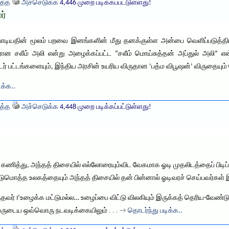
த்த
அச்செடுக்க
4,446 முறை படிக்கப்பட்டுள்ளது!
ர்
 பாடியதின் மூலம் பறவை இனங்களின் மீது தனக்குள்ள அன்பை வெளிப்படுத்தி
ரான சலீம் அலி என்று அழைக்கப்பட்ட “சலீம் மொய்சுத்தன் அப்துல் அலி” 
ர் பட்டங்களையும், இந்திய அரசின் உயரிய விருதான ‘பத்ம விபூஷன்’ விருதையும் ப
ிக்க..
த்த
அச்செடுக்க
4,448 முறை படிக்கப்பட்டுள்ளது!
 கணித்து, அந்தத் திசையில் எல்லோரையும்விட வேகமாக ஓடி முதலிடத்தைப் பிடிப
்டுமொத்த உலகத்தையும் அந்தத் திசையில் தன் பின்னால் ஓடிவரச் செய்பவர்க
வர்।’உழைக்க மட்டுமல்ல… உழைப்பை விட்டு விலகியும் இருக்கத் தெரிய-வேண்டும
. அவருடைய ஒவ்வொரு நடவடிக்கையிலும்
. . . →
தொடர்ந்து படிக்க..