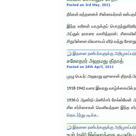
Posted on 3rd May, 2011
நீங்கள் எத்தனைச் சின்னவர்கள் என்பதல்
இந்த வரிகள் யாருக்குப் பொருந்துகிற
அப்துல் நாசரை வாசித்தான்; சீனாவின
சிறுபிள்ளை விவசாயம் வீடு வந்து சேர
இதனை நண்பர்களுக்கு அறிமுகப்படு
சகோதரர் அஹமது தீதாத்
Posted on 26th April, 2011
முழு பெயர்: அஹமது ஹுசைன் தீதாத் பிறப்
1918-1942 வரை இவரது வாழ்க்கையில் ந
1936-ம் ஆண்டு பர்னிச்சர் சேல்ஸ்மேன்
சில சர்ச்சைகள் வெளிவந்தன இந்த ச
தொடர்ந்து படிக்க..
இதனை நண்பர்களுக்கு அறிமுகப்படு
உமர் (ரலி) இஸ்லாத்தை தழுவிய 