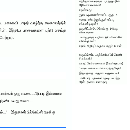
சந்தேகங்களுக்கு மருத்துவரின்
ஆலோசனைகள்!
தேன்கூடு
சூரிய ஒளி மின்சாரம்-பகுதி. 4
கரையான் புற்றுக்குள் எப்படி
ய மகாகவி பாரதி வாழ்ந்த சமகாலத்தில்
ஏர்கண்டிஷன்?
ஒரு லிட்டர் பெட்ரோல் ரூ.14க்கு
என்பர், இந்திய பறவைகளை பற்றி செய்த
கிடைக்கும்
ெற்றார்.
மண்ணுக்கு வழிகாட்டும் விண்மீன்
விளக்குகள்!
நோய் அறியும் கருவியாகும் போன்
கருவிலேயே அழிக்கப்படும் பெண்
சிசுக்கள்!
வாயுப் பிரச்சனைகள் (கேஸ் டிரபுள்)
ப்ளூம் பாக்ஸ் – மின்சாரத் தமிழர்!
இதயத்தை பாதுகாப்பது எப்படி?
மாமியார் மருமகள் உறவு- பயமற்ற
அன்பு நிலையான உறவு
்பவர்கள் ஒரு வகை… அப்படி இல்லாமல்
ள் இரண்டாவது வகை…
்…’ – இதுதான் பில்கேட்ஸ் நமக்கு