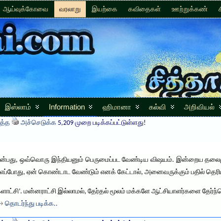
ஆய்வுக்கோவை
வரலாறு
இயற்கை
கவிதைகள்
ஊற்றுக்கண்
இஸ்லாம்
Information
ஹிமானா
கல்வி
அறிவியல்
த்த
அச்செடுக்க
5,209 முறை படிக்கப்பட்டுள்ளது!
என்பது, ஒவ்வொரு இந்தியனும் பெருமைப்பட வேண்டிய விஷயம். இன்றைய தலைமு
் எப்போது, ஏன் கொண்டாட வேண்டும் எனக் கேட்டால், அனைவருக்கும் பதில் தெரி
்களாட்சி’. மன்னராட்சி இல்லாமல், தேர்தல் மூலம் மக்களே ஆட்சியாளர்களை தேர்ந்
 →
தொடர்ந்து படிக்க..