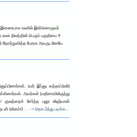
ுக்கு இணையாக உலகில் இன்னொருவர்
த உலக நிலத்தின் பெரும் பகுதியை 9
வர் தோற்றுவித்த பேரரசு அவருடனேயே
ப்பினார்கள். உமர் இப்னு கத்தாப்(ரலி)
்கினார்கள். அவர்கள் (மதீனாவிலிருந்து
ல்’ குலத்தைச் சேர்ந்த பனூ லிஹ்யான்
ுடன் (கிளம்பி
. . . →
தொடர்ந்து படிக்க..