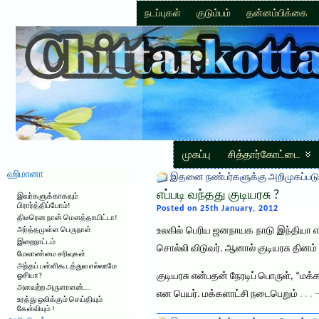
நடப்புகள்
குடும்பம்
தன்னம்பிக்கை
முகப்பு
சித்தார்கோட்டை
ஹிமானா
இதனை நண்பர்களுக்கு அறிமுகப்படு
எப்படி வந்தது குடியரசு ?
இவர்களுக்காகவும்
பிரார்த்திப்போம்!
Posted on 25th January, 2012
திடீரென நான் மௌத்தாயிட்டா!
உலகில் பெரிய ஜனநாயக நாடு இந்தியா 
அர்த்தமுள்ள பெருநாள்
இறைநாட்டம்
சொல்லி விடுவர். ஆனால் குடியரசு தினம
மேலாண்மை சரிவுகள்
அந்தப் பள்ளிகூடத்துல எல்லாமே
குடியரசு என்பதன் நேரடிப் பொருள், “மக
ஓசியா?
அளவற்ற அருளாளன்….
என பெயர். மக்களாட்சி நடைபெறும்
. . .
உரத்து ஒலிக்கும் செய்தியும்
கேள்வியும் !