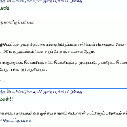
த்த
அச்செடுக்க
3,565 முறை படிக்கப்பட்டுள்ளது!
 பணி!
ு வரலாற்றுப் பார்வை!
பெயர்ப்புத் துறை சிறப்பான பங்காற்றியிருப்பதை நன்றியுடன் நினைவுகூர வேண்டும
ள்ள அரிய கருவூலங்கள் நினைத்துப் போற்றத் தக்கவை ஆகும்.
்குவதுடன், இஸ்லாமியத் தமிழ் இலக்கியத்தை முறைப்படுத்துவதிலும், இஸ்லா
பெரும் பங்காற்றி வருகின்றன.
்க..
த்த
அச்செடுக்க
4,266 முறை படிக்கப்பட்டுள்ளது!
மைகள்!!
லிபியா மாறியதன் மிக முக்கிய காரணம் லிபியாவின் பெட்ரோலும் யுரேனியம் த
. →
தொடர்ந்து படிக்க..