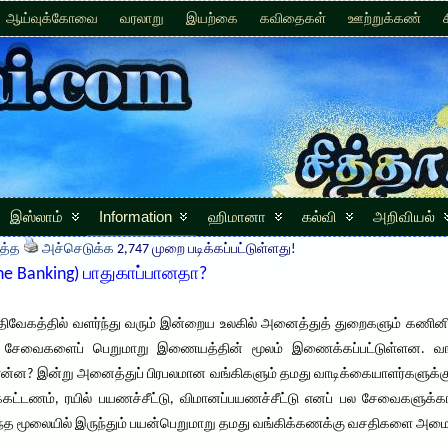
ஆய்வுக்கோவை
வரலாறு
இயற்கை
கவிதைகள்
ஊற்றுக்கண்
இஸ்லாம்
Information
ஹிமானா
கல்வி
அறிவியல்
த்த
அச்செடுக்க
2,747 முறை படிக்கப்பட்டுள்ளது!
 Banking) பாதுகாப்பானதா?
அதிவேகத்தில் வளர்ந்து வரும் இன்றைய உலகில் அனைத்துத் துறைகளும் கணினி
ம் சேவைகளைப் பெறுமாறு இணையத்தின் மூலம் இணைக்கப்பட்டுள்ளன. வங்கி
 என்ன? இன்று அனைத்துப் பிரபலமான வங்கிகளும் தமது வாடிக்கையாளர்களுக
ுக்கட்டணம், ரயில் பயணச்சீட்டு, விமானப்பயணச்சீட்டு எனப் பல சேவைகள
ந்த மூலையில் இருந்தும் பயன்பெறுமாறு தமது வங்கிக்கணக்கு வசதிகளை அம