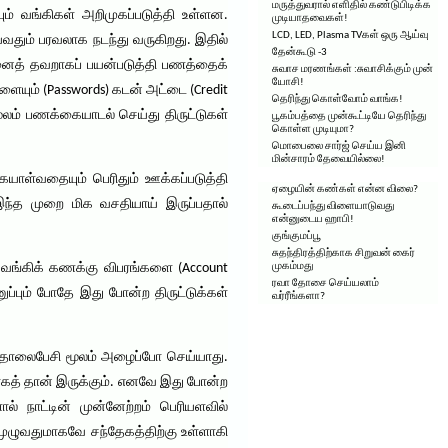
மருத்துவரால் எளிதில் கண்டுபிடிக்க
வங்கிகள் அறிமுகப்படுத்தி உள்ளன.
முடியாதவைகள்!
LCD, LED, Plasma TVகள் ஒரு ஆய்வு
ும் பரவலாக நடந்து வருகிறது. இதில்
தேன்கூடு -3
தனைத் தவறாகப் பயன்படுத்தி பணத்தைக்
சுவாச மரணங்கள் :சுவாசிக்கும் முன்
யோசி!
யும் (Passwords) கடன் அட்டை (Credit
தெரிந்து கொள்வோம் வாங்க!
ூலம் பணக்கையாடல் செய்து திருட்டுகள்
பூகம்பத்தை முன்கூட்டியே தெரிந்து
கொள்ள முடியுமா?
மொபைலை சார்ஜ் செய்ய இனி
மின்சாரம் தேவையில்லை!
யாள்வதையும் பெரிதும் ஊக்கப்படுத்தி
ஏழையின் கண்கள் என்ன விலை?
இந்த முறை மிக வசதியாய் இருப்பதால்
கூடைப்பந்து விளையாடுவது
என்னுடைய ஹாபி!
குங்குமப்பூ
சுதந்திரத்திற்காக சிறுவன் கைர்
. வங்கிக் கணக்கு விபரங்களை (Account
முகம்மது
ரவா தோசை செய்யலாம்
ுப்பும் போதே இது போன்ற திருட்டுக்கள்
வர்ரீங்களா?
ு தொலைபேசி மூலம் அழைப்போ செய்யாது.
ியாகத் தான் இருக்கும். எனவே இது போன்ற
 நாட்டின் முன்னேற்றம் பெரியளவில்
முழுவதுமாகவே சந்தேகத்திற்கு உள்ளாகி