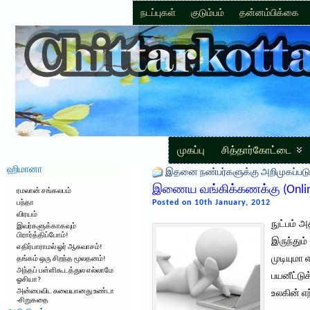
நடப்புகள்
குடும்பம்
தன்னம்பிக்கை
முகப்பு
சித்தார்கோட்டை
ஹிமானா
இதனை நண்பர்களுக்கு அறிமுகப்படு
இணைய வங்கிக்கணக்கு (Online
ரமலான் சங்கலபம்
Posted on 10th January, 2012
பந்தா
விரயம்
நுட்பம் 
இவர்களுக்காகவும்
பிரார்த்திப்போம்!
இருந்து
எதிர்பாராமல் ஓர் ஆசுவாசம்!
முடியுமா
தங்கம் ஒரு சிறந்த மூலதனம்!
அந்தப் பள்ளிகூடத்துல எல்லாமே
பயனீட்ட
ஓசியா?
அன்பைவிட சுவையானது உண்டா
உலகின் எ
-சிறுகதை