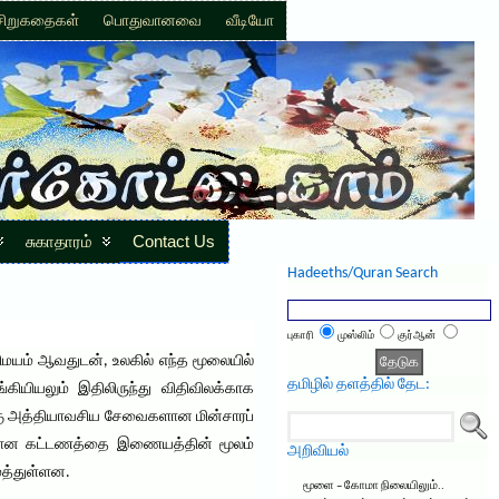
சிறுகதைகள்
பொதுவானவை
வீடியோ
சுகாதாரம்
Contact Us
Hadeeths/Quran Search
புகாரி
முஸ்லிம்
குர்ஆன்
மயம் ஆவதுடன், உலகில் எந்த மூலையில்
தமிழில் தளத்தில் தேட:
யியலும் இதிலிருந்து விதிவிலக்காக
்கு அத்தியாவசிய சேவைகளான மின்சாரப்
ுக்கான கட்டணத்தை இணையத்தின் மூலம்
அறிவியல்
ைத்துள்ளன.
மூளை – கோமா நிலையிலும்..