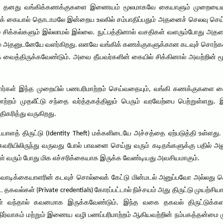
 தனது வங்கிக்கணக்குகளை இணையம் மூலமாகவே கையாளும் முறையையும் 
 கையால் தொடாமலே இன்றைய உலகில் சம்பாதிப்பதும் அதனைச் செலவு செய்வத
் சிக்கல்களும் இல்லாமல் இல்லை. நுட்பத்தினால் வசதிகள் வளரும்போது அ
யும் அதனுடனேயே வளர்கிறது. எனவே வங்கிக் கணக்குகளுக்கான கடவுச் சொற்களை
ாக வைத்திருக்கவேண்டும். அவை தீயவர்களின் கையில் சிக்கினால் அவற்றின் ம
ளர்கள் இந்த முறையில் பணபரிமாற்றம் செய்வதையும், வங்கி கணக்குகளை கை
றம் முதலீட்டு சந்தை வர்த்தகத்திலும் பெரும் வரவேற்பை பெற்றுள்ளது. 
ிகரித்து வருகிறது.
யாளத் திருட்டு (Identity Theft) மக்களிடையே அச்சத்தை ஏற்படுத்தி உள்ளது
முகவரியிலிருந்து வருவது போல் பாவனை செய்து வரும் கடிதங்களுக்கு பதில் அன
 வரும் போது மிக எச்சரிக்கையாக இருக்க வேண்டியது அவசியமாகும்.
து வாடிக்கையாளரின் கடவுச் சொல்லைக் கேட்டு மின்மடல் அனுப்பவோ அல்லத
தகவல்கள் (Private credentials) கோரப்பட்டால் நிச்சயம் அது திருட்டு முயற்ச
் வந்தால் கவனமாக இருக்கவேண்டும். இந்த வகை தகவல் திருட்டுக்களால்
ிர்வாகம் மற்றும் இணைய வழி பணப்பரிமாற்றம் ஆகியவற்றின் நம்பகத்தன்மை 