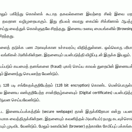
ாலும் பகிர்ந்து கொள்ளக் கூடாத தகவல்களான இவற்றை சிலர் இவை மறக
் தவறான வழிமுறையாகும். இது தீயவர் எவரது கையில் சிக்கினால் ஆபத
ெய்து வைத்துக் கொள்ளுதலே சிறந்தது. இணைய உலாவு மையங்களில் (Browsin
ிறந்தது.
ைத் தடுக்க பண அளவுக்கான உச்சவரம்பு விதித்துள்ளன. ஒவ்வொரு பரிமாற்ற
 வங்கிகள் அளிக்கின்றன. இதனையும் பயன்படுத்தி விழிப்புடன் இருக்க இயலும்.
்படும் கயமைத் தனங்களை (fraud) புகார் செய்ய காவல் துறையின் இணையக்குற்றப
யும் இணைந்து செயலாற்ற வேண்டும்.
ந்த 128 படி சங்கேதக்குறியேற்றம் (128 bit encryption) கொண்ட மென்பொர
ரபல இணைய எண்குறியேற்ற சான்றிதழ்களையும் (Digital certificates) பயன்படுத
 ஆவன செய்யவேண்டும்.
பட்ட இணையப்பக்கத்தில் (secure webpage) தான் இருக்கிறோமா என்று ப
பக்கமாக வைத்திருக்கின்றன. இதனையும் கவனித்தல் அவசியம்) நமது கடவுச்சொல்
 முடிவிட வேண்டும். மேலும் உலாவியின் (browser) தற்காலிக சேமிப்புப் பக்கங்