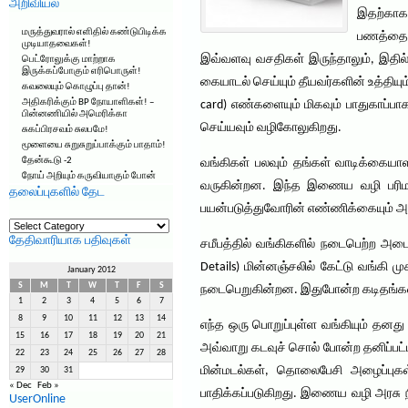
அறிவியல்
இதற்காக
மருத்துவரால் எளிதில் கண்டுபிடிக்க
பணத்தைக்
முடியாதவைகள்!
இவ்வளவு வசதிகள் இருந்தாலும், இதில
பெட்ரோலுக்கு மாற்றாக
இருக்கப்போகும் எரிபொருள்!
கையாடல் செய்யும் தீயவர்களின் உத்தி
கவலையும் கொழுப்பு தான்!
அதிகரிக்கும் BP நோயாளிகள்! –
card) எண்களையும் மிகவும் பாதுகாப்ப
பின்னணியில் அமெரிக்கா
செய்யவும் வழிகோலுகிறது.
சுகப்பிரசவம் சுலபமே!
மூளையை சுறுசுறுப்பாக்கும் பாதாம்!
தேன்கூடு -2
வங்கிகள் பலவும் தங்கள் வாடிக்கையா
நோய் அறியும் கருவியாகும் போன்
வருகின்றன. இந்த இணைய வழி பரிமாற்
தலைப்புகளில் தேட
பயன்படுத்துவோரின் எண்ணிக்கையும் அத
தலைப்புகளில்
தேட
தேதிவாரியாக பதிவுகள்
சமீபத்தில் வங்கிகளில் நடைபெற்ற அடை
Details) மின்னஞ்சலில் கேட்டு வங்கி 
January 2012
S
M
T
W
T
F
S
நடைபெறுகின்றன. இதுபோன்ற கடிதங்கள்
1
2
3
4
5
6
7
8
9
10
11
12
13
14
எந்த ஒரு பொறுப்புள்ள வங்கியும் தன
15
16
17
18
19
20
21
அவ்வாறு கடவுச் சொல் போன்ற தனிப்பட்ட 
22
23
24
25
26
27
28
மின்மடல்கள், தொலைபேசி அழைப்புகள
29
30
31
« Dec
Feb »
பாதிக்கப்படுகிறது. இணைய வழி அரசு ந
UserOnline