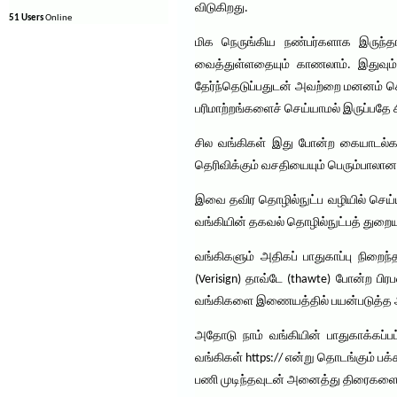
விடுகிறது.
51 Users
Online
மிக நெருங்கிய நண்பர்களாக இருந்த
வைத்துள்ளதையும் காணலாம். இதுவும
தேர்ந்தெடுப்பதுடன் அவற்றை மனனம் ச
பரிமாற்றங்களைச் செய்யாமல் இருப்பதே ச
சில வங்கிகள் இது போன்ற கையாடல்கள
தெரிவிக்கும் வசதியையும் பெரும்பாலான
இவை தவிர தொழில்நுட்ப வழியில் செய்யப
வங்கியின் தகவல் தொழில்நுட்பத் துறை
வங்கிகளும் அதிகப் பாதுகாப்பு நிறை
(Verisign) தாவ்டே (thawte) போன்ற பி
வங்கிகளை இணையத்தில் பயன்படுத்த
அதோடு நாம் வங்கியின் பாதுகாக்கப்
வங்கிகள் https:// என்று தொடங்கும் 
பணி முடிந்தவுடன் அனைத்து திரைகளையும்