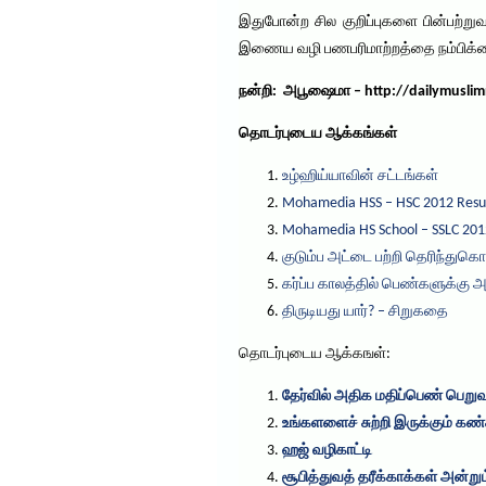
இதுபோன்ற சில குறிப்புகளை பின்பற்று
இணைய வழி பணபரிமாற்றத்தை நம்பிக்கை
நன்றி: அபூஷைமா – http://dailymusli
தொடர்புடைய ஆக்கங்கள்
உழ்ஹிய்யாவின் சட்டங்கள்
Mohamedia HSS – HSC 2012 Resu
Mohamedia HS School – SSLC 201
குடும்ப அட்டை பற்றி தெரிந்துகொ
கர்ப்ப காலத்தில் பெண்களுக்கு 
திருடியது யார்? – சிறுகதை
தொடர்புடைய ஆக்கஙள்:
தேர்வில் அதிக மதிப்பெண் பெறுவத
உங்களளைச் சுற்றி இருக்கும் கண
ஹஜ் வழிகாட்டி
சூபித்துவத் தரீக்காக்கள் அன்றும