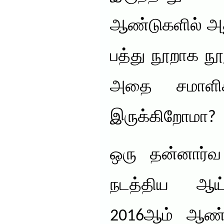
ஆண்டுகளில் அ
பத்து நூறாக நூ
அதை சமாளிக
இருக்கிறோமா?
ஒரு தன்னார்
நடத்திய ஆய்
2016ஆம் ஆண்ட