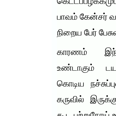
கெட்டப்பழக்கம
பாவம் கேன்சர் வ
நிறைய பேர் பேசு
காரணம் இந்
உண்டாகும் டய
கொடிய நச்சுப்
கருவில் இருக்க
கூட புற்றுநோய