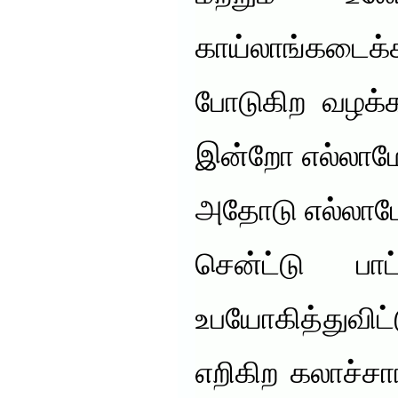
காய்லாங்கடைக
போடுகிற வழக்
இன்றோ எல்லாமே
அதோடு எல்லாமே 
சென்ட்டு பாட
உபயோகித்துவிட்
எறிகிற கலாச்சா