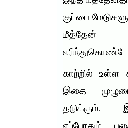
இந்த மீத்தேன்த
குப்பை மேடுகளு
மீத்த
எரிந்துகொண்டேய
காற்றில் உள்ள
இதை முழுமை
தடுக்கும்.
எப்போதும் புக