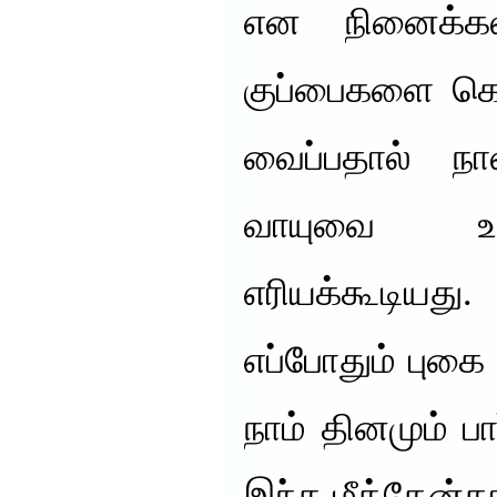
என நினைக்கல
குப்பைகளை கொட
வைப்பதால் நா
வாயுவை உண
எரியக்கூடியத
எப்போதும் புக
நாம் தினமும் பா