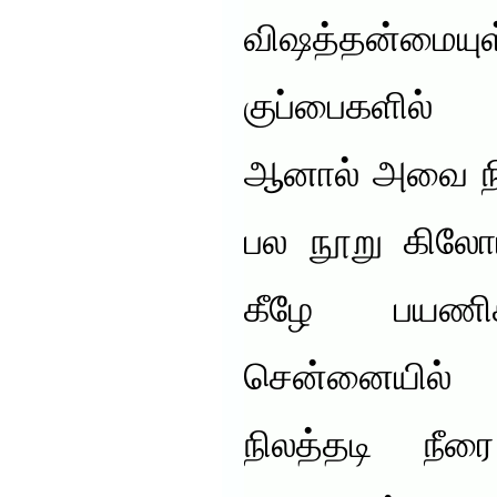
விஷத்தன்மை
குப்பைகளில் 
ஆனால் அவை நில
பல நூறு கிலோமீ
கீழே பயணிக
சென்னையில் 
நிலத்தடி நீர