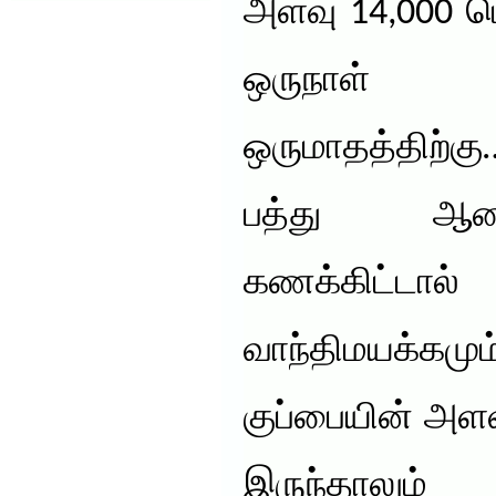
அளவு 14,000 மெ
ஒருநாள் 
ஒருமாதத்திற்கு
பத்து ஆண
கணக்கிட்டா
வாந்திமயக்கமு
குப்பையின் அள
இருந்தாலு