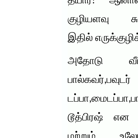
தயார்! ஆனா
குழியளவு சுரு
இதில் எருக்குழி
அதோடு வீட்
பால்கவர்,பவுடர்
டப்பா,மைடப்பா,ப
டூத்பிரஷ் என 
மற்றும் உல