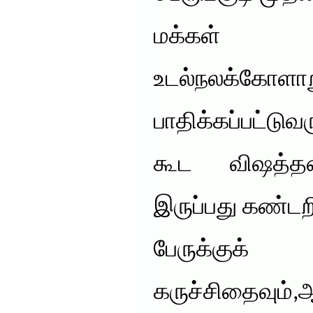
மக்கள
உடல்நலக்கோளா
பாதிக்கப்பட்டுவ
கூட விஷத்
இருப்பது கண்டற
பேருக்குக்
கருச்சிதைவும்,