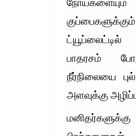
நோய்களையும் 
குப்பைகளுக
ட்யூப்லைட்டில
பாதரசம் போ
நீர்நிலையை பு
அளவுக்கு அழிப்
மனிதர்களு