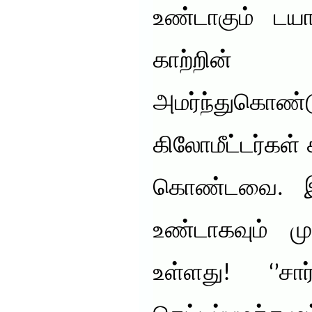
உண்டாகும் டயா
காற்றின் 
அமர்ந்துக
கிலோமீட்டர்கள்
கொண்டவை. இவ
உண்டாகவும் ம
உள்ளது! ‘’ச