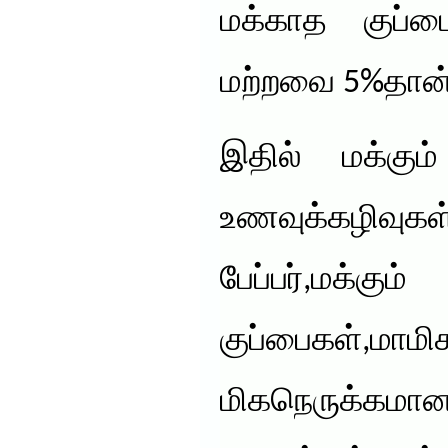
மக்காத குப்
மற்றவை 5%தான்
இதில் மக்கும
உணவுக்கழி
பேப்பர்,மக
குப்பைகள்,ம
மிகநெருக்கமான