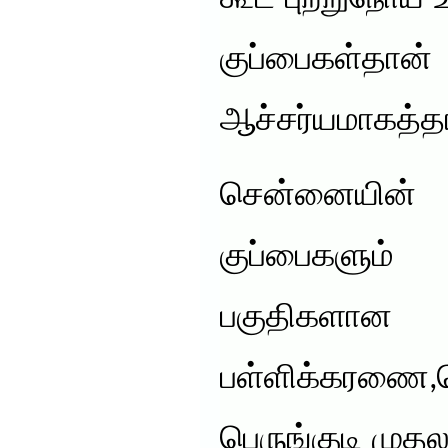
குப்பைகள
ஆச்சர்யமாகத்தா
சென்னையி
குப்பைகளும
பகுதிகளான
பள்ளிக்கரணை,க
பெருங்குடி முத