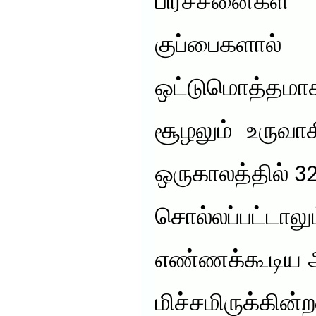
பிரச்சனைகள
குப்பைகளால் 
ஒட்டுமொத்தம
சூழலும் உருவா
ஒருகாலத்தில் 3
சொல்லப்பட்டாலு
எண்ணக்கூடிய அ
மிச்சமிருக்கின