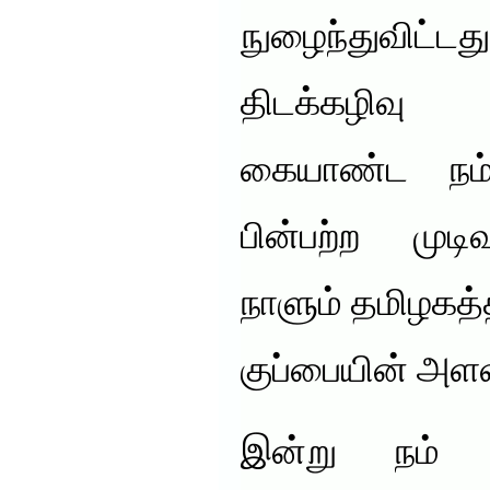
நுழைந்துவிட
திடக்கழி
கையாண்ட நம
பின்பற்ற முட
நாளும் தமிழகத்
குப்பையின் அளவு
இன்று நம் 