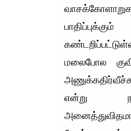
வாசக்கோளாறுகள
பாதிப்புக்கும
கண்டறிப்பட்டு
மலைபோல குவிய
அணுக்கதிர்வீ
என்று நா
அனைத்துவிதம