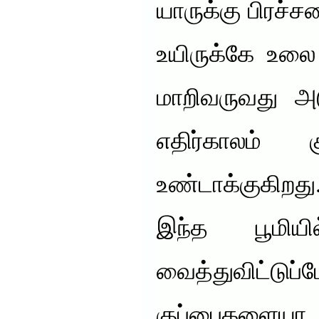
யாருக்கு பிரச
உயிருக்கே உல
மாறிவருவது அ
எதிர்காலம் 
உண்டாக்குகிறத
இந்த பூமிய
வைத்துவிட்
குப்பைகள