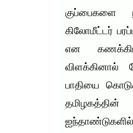
குப்பைகளை 
கிலோமீட்டர் பர
என கணக்கிட
விளக்கினால் 
பாதியை கொடுக்
தமிழகத்தின
ஐந்தாண்டு