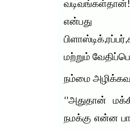
வடிவங்கள்தான்
என்பது
பிளாஸ்டிக்,ரப்
மற்றும் வேதிப்ப
நம்மை அழிக்கவல
‘’அதுதான் மக்
நமக்கு என்ன பாத