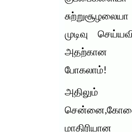
சுற்றுசூழலை
முடிவு செய்ய
அதற்கான வா
போகலாம்!
அதிலும்
சென்னை,கோவை,
மாதிரிய