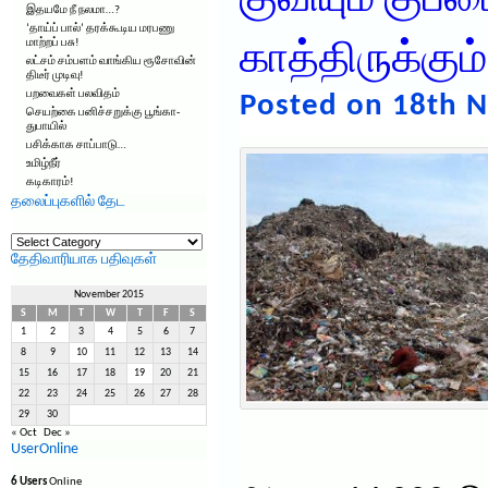
குவியும் குப்
இதயமே நீ நலமா…?
‘தாய்ப் பால்’ தரக்கூடிய மரபணு
மாற்றப் பசு!
காத்திருக்கு
லட்சம் சம்பளம் வாங்கிய ரூசோவின்
திடீர் முடிவு!
பறவைகள் பலவிதம்
Posted on 18th 
செயற்கை பனிச்சறுக்கு பூங்கா-
துபாயில்
பசிக்காக சாப்பாடு…
உமிழ்நீர்
கடிகாரம்!
தலைப்புகளில் தேட
தலைப்புகளில்
தேட
தேதிவாரியாக பதிவுகள்
November 2015
S
M
T
W
T
F
S
1
2
3
4
5
6
7
8
9
10
11
12
13
14
15
16
17
18
19
20
21
22
23
24
25
26
27
28
29
30
« Oct
Dec »
UserOnline
6 Users
Online