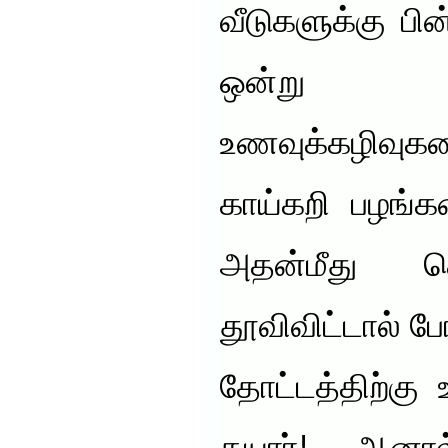
வீடுகளுக்கு பின
ஒன்று 
உணவுக்கழிவ
காய்கறி பழங்க
அதன்மீது 
தூவிவிட்டால் போ
தோட்டத்திற்கு