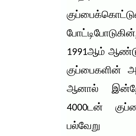
குப்பைக்கொட்டு
போட்டிபோடுக
1991ஆம் ஆண்டு
குப்பைகளின் அ
ஆனால் இன்ற
4000டன் குப
பல்வேறு