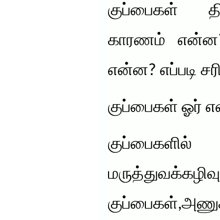
குப்பைகள் த
காரணம் என்ன
என்ன? எப்படி ச
குப்பைகள் ஓர் 
குப்பைகளில்
மருத்துவக்கழிவு
குப்பைகள்,அணுக