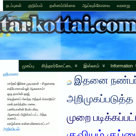
நடப்புகள்
குடும்பம்
தன்னம்பிக்கை
ஆய்வுக்கோவை
வரலாறு
முகப்பு
சித்தார்கோட்டை
இஸ்லாம்
Information
ஹிமானா
இதனை நண்பர்
மாற்றம் இல்லா முடிவுகள் – சிறுகதை
எதிர்பாராமல் ஓர் ஆசுவாசம்!
ஒரு தாயின் ஹஜ்
அறிமுகப்படுத்த
நெஞ்சைப் பிளந்த அந்தக் கொடூரம்!
மலர் நகர்த்திய மலை..
பணியாளின் மேல் பரிவு
முறை படிக்கப்பட
ஆணவம் அழிக்கப் பட்ட அந்த
கணம்….
வாழ்க்கை என்ன விளையாட்டா?
அறிவியல்