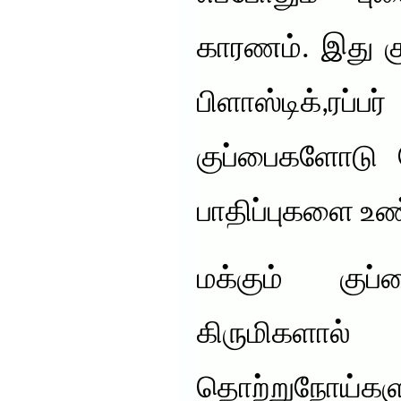
காரணம். இது க
பிளாஸ்டிக்,ரப
குப்பைகளோடு ச
பாதிப்புகளை உண
மக்கும் குப்
கிருமிகளால்
தொற்றுநோய்கள