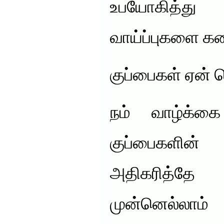
உபயோகித்து ப
வாய்ப்புகளை கண
குப்பைகள் ஏன் 
நம் வாழ்க்
குப்பைகளின
அதிகரித்த
முன்னெல்லாம