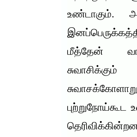
உண்டாகும். 
இனப்பெருக்கத்த
மீத்தேன் வ
சுவாசிக்க
சுவாசக்கோள
புற்றுநோய்கூட
தெரிவிக்கின்ற