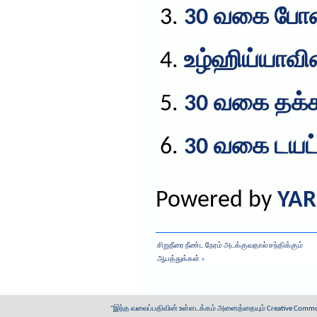
30 வகை போ
உழ்ஹிய்யாவின
30 வகை தக்க
30 வகை டயட
Powered by
YAR
சிறுநீரை நீண்ட நேரம் அடக்குவதால் சந்திக்கும்
ஆபத்துக்கள்
»
"இந்த வலைப்பதிவின் உள்ளடக்கம் அனைத்தையும்
Creative Common