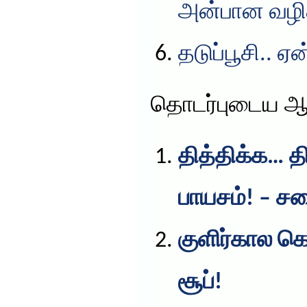
அன்பான வழிக
தடுப்பூசி.. ஏ
தொடர்புடைய ஆ
தித்திக்க… 
பாயசம்! – ச
குளிர்கால க
சூப்!