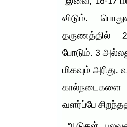
இவை, 16-17 மாத
விடும். பொ
தருணத்தில் 2
போடும். 3 அல்லத
மிகவும் அரிது. 
கால்நடைகள
வளர்ப்பே சிறந்த
ஆடுகள், பலவகை