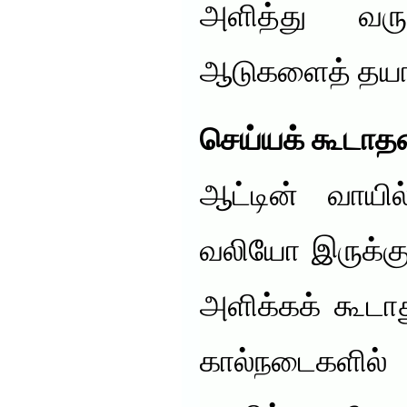
அளித்து வர
ஆடுகளைத் தயார
செய்யக் கூடா
ஆட்டின் வாயி
வலியோ இருக்கும
அளிக்கக் கூடா
கால்நடைகளில்