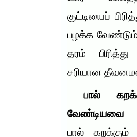
குட்டியைப் பிரி
பழக்க வேண்டும
தரம் பிரித்த
சரியான தீவனமள
பால் கறக்க
வேண்டியவை
பால் கறக்கும