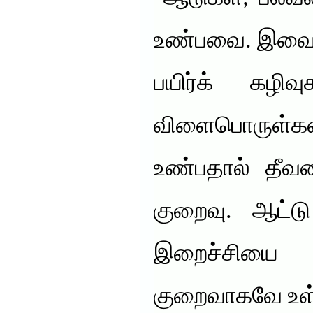
உண்பவை. இவை ம
பயிர்க் கழி
விளைபொருள்
உண்பதால் தீவனப
குறைவு. ஆட்டு
இறைச்சியை
குறைவாகவே உள