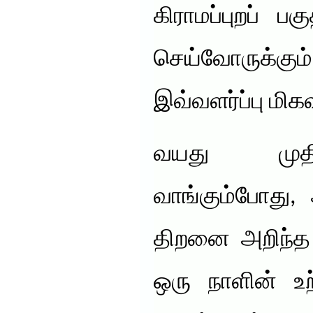
கிராமப்புறப் 
செய்வோருக்க
இவ்வளர்ப்பு மிகவ
வயது முத
வாங்கும்போது, 
திறனை அறிந்த 
ஒரு நாளின் உற