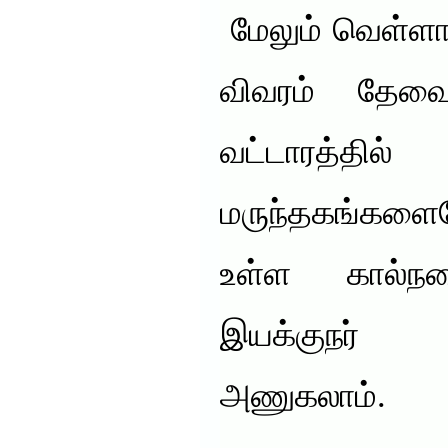
மேலும் வெள்ளாடு
விவரம் தேவை
வட்டாரத்தி
மருந்தகங்கள
உள்ள கால்ந
இயக்குநர்
அணுகலாம்.