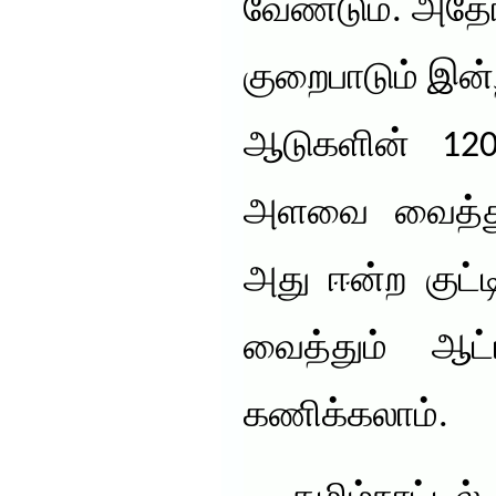
வேண்டும். அதோ
குறைபாடும் இன்
ஆடுகளின் 120 
அளவை வைத்து
அது ஈன்ற குட
வைத்தும் ஆட்
கணிக்கலாம்.