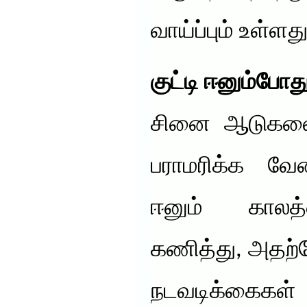
வாய்ப்பும் உள்ளது
குட்டி ஈனும்போத
சினை ஆடுகளை
பராமரிக்க வேண
ஈனும் காலத
கணித்து, அதற
நடவடிக்கை