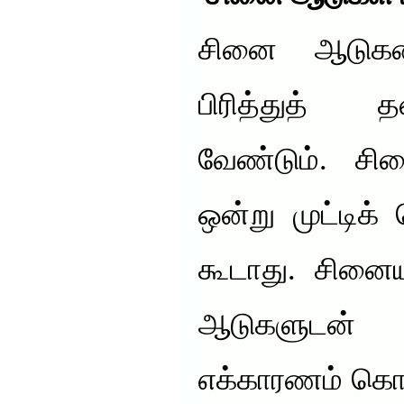
சினை ஆடுகளை
பிரித்துத் 
வேண்டும். ச
ஒன்று முட்டிக
கூடாது. சினைய
ஆடுகளுடன
எக்காரணம் கொண