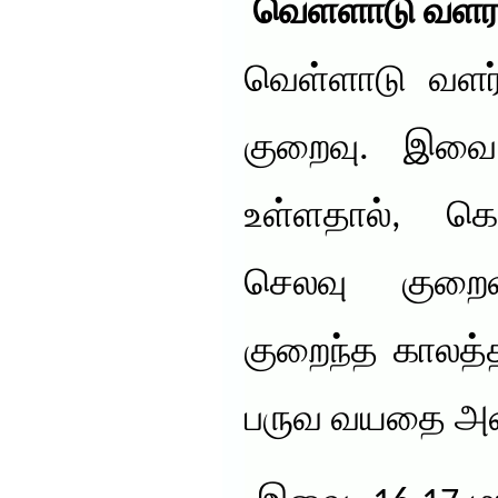
வெள்ளாடு வளர்
வெள்ளாடு வளர்ப
குறைவு. இவை
உள்ளதால், கொட
செலவு குறை
குறைந்த காலத்த
பருவ வயதை அடை