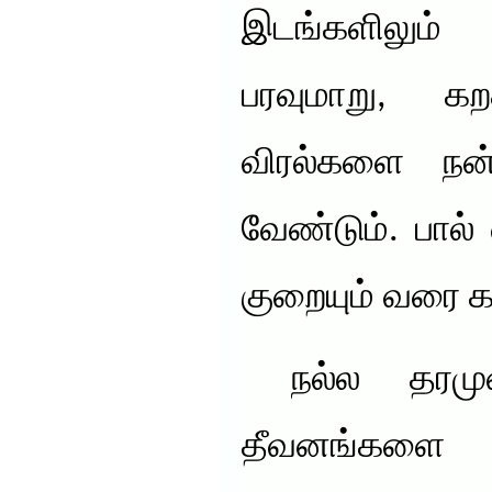
இடங்களிலும்
பரவுமாறு, 
விரல்களை நன்
வேண்டும். பால
குறையும் வரை க
நல்ல தரமுள்
தீவனங்களை 