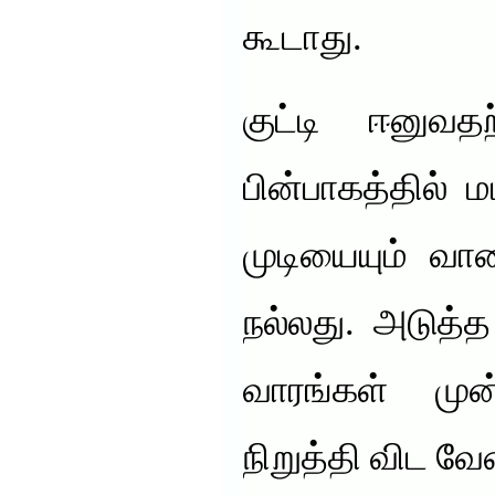
கூடாது.
குட்டி ஈனுவதற
பின்பாகத்தில் ம
முடியையும் வால
நல்லது. அடுத்த
வாரங்கள் மு
நிறுத்தி விட வே