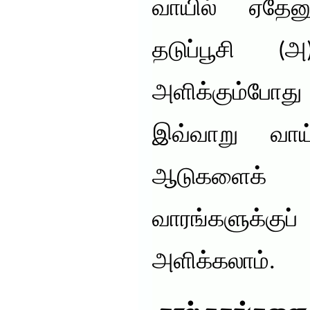
வாயில் ஏதேன
தடுப்பூசி (அ
அளிக்கும்போது
இவ்வாறு வா
ஆடுகளைக்
வாரங்களுக்குப்
அளிக்கலாம்.