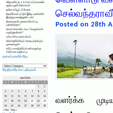
வெள்ளாடு வள
வீடுகளில் ரூ.1 1/2 லட்சம் செலவில்
சூரிய ஒளி மின்சாரம்!
நவீன கம்யூட்டர் மேசை
செல்வந்தராவீர
தேனீக்கள் மட்டும் இந்த மண்ணில்
இருந்து மறைந்துவிட்டால்!
நினைவுகள் மூளையில் எப்படி
Posted on 28th A
பதிகின்றன?
உலகம் கொண்டாடிய ‘வெறும்கால்
மருத்துவர்கள்!’
மச்சு-பிச்சு மலை மர்மம்
மின்அதிர்ச்சியும் அதை தடுக்கும்
முறைகளும்!
கர்ப்ப காலத்தில் பெண்களுக்கு
அன்பான வழிகாட்டி
தலைப்புகளில் தேட
தலைப்புகளில்
தேட
தேதிவாரியாக பதிவுகள்
April 2016
S
M
T
W
T
F
S
1
2
3
4
5
6
7
8
9
10
11
12
13
14
15
16
வளர்க்க முட
17
18
19
20
21
22
23
24
25
26
27
28
29
30
« Mar
May »