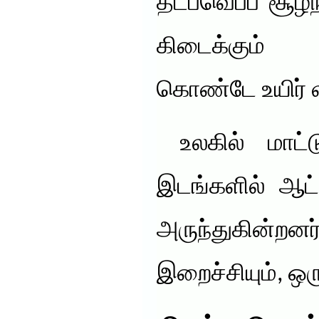
தட்பவெப்ப சூழ
கிடைக்கும் 
கொண்டே உயிர் வ
உலகில் மாட்
இடங்களில் ஆட்
அருந்துகின்ற
இறைச்சியும், ஒ