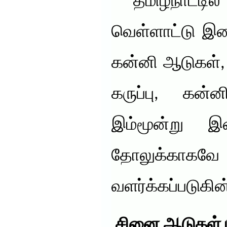
தமிழ்நாட்டி
வெள்ளாட்டு இ
கன்னி ஆடுகள்,
கருப்பு, கன
இம்மூன்று இ
தோலுக்காகவ
வளர்க்கப்படுகி
சினை ஆடுகள் பர