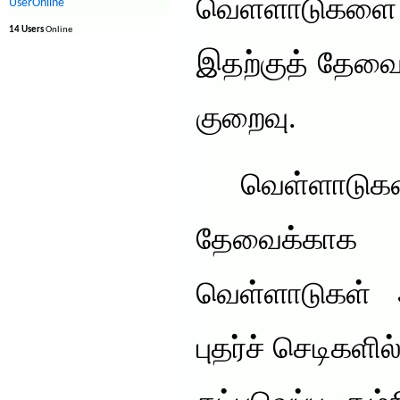
வெள்ளாடுகள
UserOnline
14 Users
Online
இதற்குத் தேவைப்
குறைவு.
வெள்ளாடுகள
தேவைக்காக வள
வெள்ளாடுகள் ஆ
புதர்ச் செடிகள