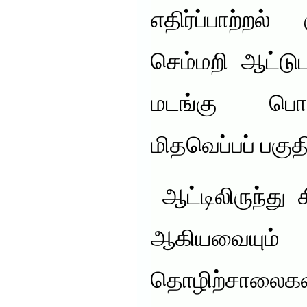
எதிர்ப்பாற்றல
செம்மறி ஆட்டுட
மடங்கு பொ
மிதவெப்பப் பகு
ஆட்டிலிருந்து 
ஆகியவைய
தொழிற்சாலைகள