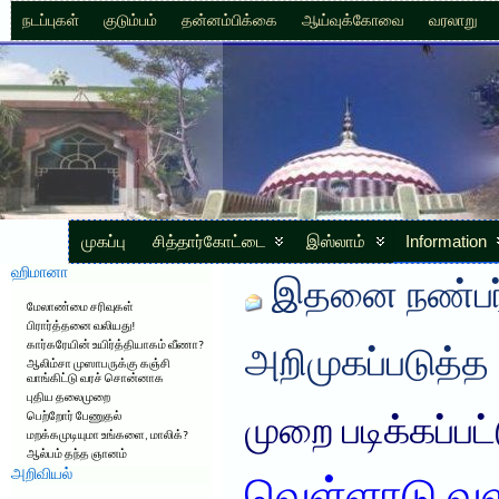
நடப்புகள்
குடும்பம்
தன்னம்பிக்கை
ஆய்வுக்கோவை
வரலாறு
முகப்பு
சித்தார்கோட்டை
இஸ்லாம்
Information
ஹிமானா
இதனை நண்பர்
மேலாண்மை சரிவுகள்
பிரார்த்தனை வலியது!
கார்கரேயின் உயிர்த்தியாகம் வீணா?
அறிமுகப்படுத்த
ஆலிம்சா முஸாபருக்கு கஞ்சி
வாங்கிட்டு வரச் சொன்னாக
புதிய தலைமுறை
பெற்றோர் பேணுதல்
முறை படிக்கப்பட
மறக்கமுடியுமா உங்களை, மாலிக்?
ஆல்பம் தந்த ஞானம்
அறிவியல்