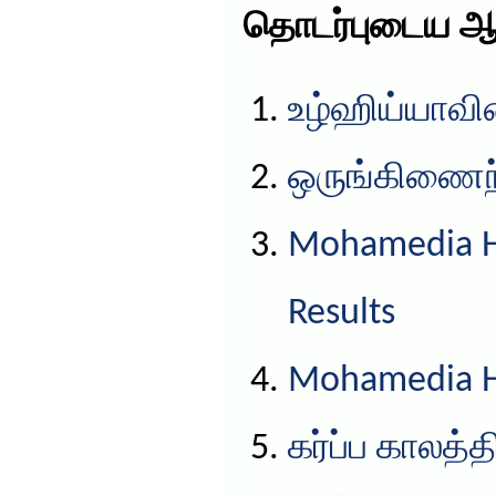
தொடர்புடைய ஆ
உழ்ஹிய்யாவின
ஒருங்கிணைந்த
Mohamedia HS
Results
Mohamedia HS
கர்ப்ப காலத்