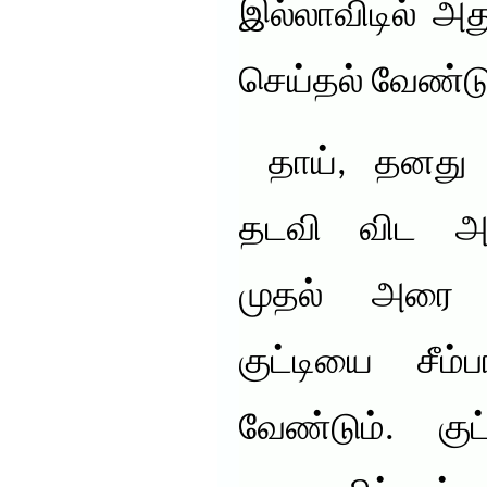
இல்லாவிடில் அத
செய்தல் வேண்டு
தாய், தனது க
தடவி விட அன
முதல் அரை ம
குட்டியை சீம்
வேண்டும். கு