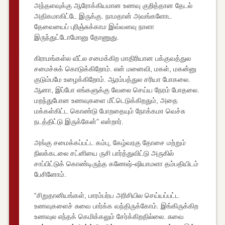
அந்தளவுக்கு ஆரோக்கியமான உணவு குறித்தான தேடல்
அதிகமாகிட்டே இருக்கு. நாமதான் அவங்களோட
தேவையைப் புரிஞ்சுக்காம இவ்வளவு நாளா
இருந்துட்டோமோனு தோணுது.
கிராமங்கள்ல வீட்ல சமைக்கிற மாதிரியான பக்குவத்துல
சமைச்சுக் கொடுக்கிறோம். என் மனைவி, மகள், மகன்னு
குடும்பமே உழைக்கிறோம். ஆரம்பத்துல சரியா போகலை.
ஆனா, இப்போ எங்களுக்கு வேலை செய்ய நேரம் போதலை.
மறந்துபோன உணவுகளை மீட்டெடுக்கிறதும், அதை
மக்கள்கிட்ட கொண்டு போறதையும் நோக்கமா வெச்சு
நடத்திட்டு இருக்கேன்” என்றார்.
அங்கு சமைக்கப்பட்ட கம்பு, கேழ்வரகு தோசை மற்றும்
நிலக்கடலை சட்னியை ருசி பார்த்துவிட்டு அருகில்
சாப்பிட்டுக் கொண்டிருந்த கணேஷ்-ஷியாமளா தம்பதியிடம்
பேசினோம்.
“சிறுதானியங்கள், பாரம்பர்ய அரிசியில செய்யப்பட்ட
உணவுகளைச் சுவை பார்க்க வந்திருக்கோம். இங்கிருக்கிற
உணவுல எந்தக் கெமிக்கலும் சேர்க்கிறதில்லை. சுவை