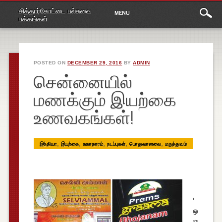
Main
Skip
சித்தார்கோட்டை பல்சுவை
MENU
to
menu
பக்கங்கள்
content
POSTED ON
DECEMBER 29, 2016
BY
ADMIN
சென்னையில்
மணக்கும் இயற்கை
உணவகங்கள்!
,
,
,
,
,
இந்தியா
இயற்கை
சுகாதாரம்
நடப்புகள்
பொதுவானவை
மருத்துவம்
‘
ஒ
ரு