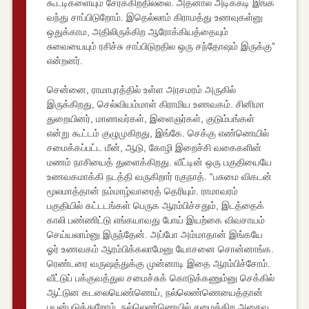
கூட்டிகளையும் சேர்க்கிறதில்லை. அதனால அடிக்கடி இங்க
வந்து சாப்பிடுறோம். இதெல்லாம் கிராமத்து உணவுகள்னு
ஒதுக்காம, அதிலிருக்கிற ஆரோக்கியத்தையும்
சுவையையும் ரசிச்சு சாப்பிடுறதில ஒரு சந்தோஷம் இருக்கு”
என்றனர்.
சென்னை, ராமாபுரத்தில் உள்ள அரசமரம் அருகில்
இருக்கிறது, செல்வியம்மாள் கிராமிய உணவகம். சினிமா
துறையினர், மாணவர்கள், இளைஞர்கள், குடும்பங்கள்
என்று கூட்டம் குழுமுகிறது, இங்கே. செக்கு எண்ணெயில்
சமைக்கப்பட்ட மீன், ஆடு, கோழி இறைச்சி வகைகளின்
மணம் நாசியைத் துளைக்கிறது. வீட்டின் ஒரு பகுதியையே
உணவகமாக்கி நடத்தி வருகிறார் ரகுநாத். “பசுமை விகடன்
மூலமாத்தான் நம்மாழ்வாரைத் தெரியும். ராமாவரம்
பகுதியில் கட்டடங்கள் பெருக ஆரம்பிச்சதும், இடத்தைக்
காலி பண்ணிட்டு எங்கயாவது போய் இயற்கை விவசாயம்
செய்யலாம்னு இருந்தேன். அப்போ அம்மாதான் இங்கயே
ஓர் உணவகம் ஆரம்பிக்கலாமேனு யோசனை சொன்னாங்க.
ரெண்டரை வருஷத்துக்கு முன்னாடி இதை ஆரம்பிச்சோம்.
வீட்டுப் பக்குவத்துல சமைச்சுக் கொடுக்கணும்னு செக்கில்
ஆட்டுன கடலையெண்ணெய், நல்லெண்ணெயைத்தான்
பயன்படுத்துறோம். நல்லெண்ணெயில் சமைக்கிற அசைவ