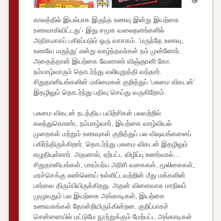
காலத்தில் இயல்பாக இருந்த உணவு இன்று இயற்கை
உணவாகிவிட்டது’- இது சமூக வலைதளங்களில்
அதிகமாகப் பகிரப்படும் ஒரு வாசகம். ‘மருந்தே உணவு,
உணவே மருந்து’ என்று வாழ்ந்தவர்கள் நம் முன்னோர்.
அதைத்தான் இயற்கை வேளாண் விஞ்ஞானி கோ.
நம்மாழ்வாரும் தொடர்ந்து வலியுறுத்தி வந்தார்.
சிறுதானியங்களின் மகிமைகள் குறித்துப் ‘பசுமை விகடன்’
இதழிலும் தொடர்ந்து பதிவு செய்து வருகிறோம்.
பசுமை விகடன் நடத்திய பயிற்சிகள் பலவற்றில்
கலந்துகொண்ட நம்மாழ்வார், இயற்கை வாழ்வியல்
முறைகள் மற்றும் உணவுகள் குறித்துப் பல விஷயங்களைப்
பகிர்ந்திருக்கிறார். தொடர்ந்து பசுமை விகடன் இதழிலும்
எழுதியுள்ளார். அதனால், ஏற்பட்ட விழிப்பு உணர்வால்…
சிறுதானியங்கள், பாரம்பர்ய அரிசி வகைகள், மூலிகைகள்,
மரச்செக்கு எண்ணெய் உள்ளிட்டவற்றின் மீது மக்களின்
பார்வை திரும்பியிருக்கிறது. அதன் விளைவாக மாநிலம்
முழுவதும் பல இயற்கை அங்காடிகள், இயற்கை
உணவகங்கள் தோன்றியிருக்கின்றன. குறிப்பாகச்
சென்னையில் மட்டுமே நூற்றுக்கும் மேற்பட்ட அங்காடிகள்