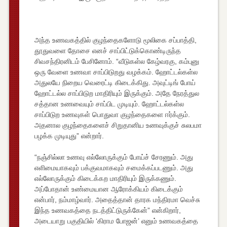
அந்த உணவகத்தில் குழந்தைகளோடு மூலிகை சப்பாத்தி,
தூதுவளை தோசை எனச் சாப்பிட்டுக்கொண்டிருந்த
சிவசந்திரனிடம் பேசினோம். “வீடுகள்ல கேழ்வரகு, கம்புனு
ஒரு வேளை உணவா சாப்பிடுறது வழக்கம். ஹோட்டல்கள்ல
அதுலயே நிறைய வெரைட்டி கிடைக்கிது. அவுட்டிங் போய்
ஹோட்டல்ல சாப்பிடுற மாதிரியும் இருக்கும். அதே நேரத்துல
சத்தான உணவையும் சாப்பிட முடியும். ஹோட்டல்கள்ல
சாப்பிடுற உணவுகள் பொதுவா குழந்தைகளை ஈர்க்கும்.
அதனால குழந்தைகளைச் சிறுதானிய உணவுக்குச் சுலபமா
பழக்க முடியுது” என்றார்.
“நஞ்சில்லா உணவு எல்லோருக்கும் போய்ச் சேரணும். அது
எளிமையாகவும் பக்குவமாகவும் சமைக்கப்படணும். அது
எல்லோருக்கும் கிடைக்கற மாதிரியும் இருக்கணும்.
அப்போதான் உண்மையான ஆரோக்கியம் கிடைக்கும்
என்பார், நம்மாழ்வார். அதைத்தான் தாரக மந்திரமா வெச்சு
இந்த உணவகத்தை நடத்திட்டுருக்கேன்” என்கிறார்,
அடையாறு பகுதியில் ‘கிராம போஜன்’ எனும் உணவகத்தை