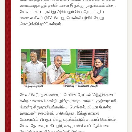
உணவுகளுக்குத் தனிச் சுவை இருக்கு. முருங்கைக் கீரை,
சோளம், கம்பு, ராகினு அவியலும் செய்றோம். மதிய
உணவுல சிவப்பரிசிச் சோறு, பொன்னியரிசிச் சோறு
கொடுக்கிறோம்” என்றார்.
வேளச்சேரி, தண்டீஸ்வரம் மெயின் ரோட்டில் ‘அந்திக்கடை’
என்ற உணவகம் உண்டு. இங்கு, வரகு, சாமை, குதிரைவாலி
போன்ற சிறுதானியங்களில்… பொங்கல், உப்புமா போன்ற
உணவுகள் சமைக்கப் படுகின்றன. இங்கு காலை
வேளையில் 75 ரூபாய்க்கு வழங்கப்படும் சாமைப் பொங்கல்,
சோள தோசை, ராகிப் பூரி, சுக்கு மல்லி காபி ஆகியவை
கோம்போ உணவில் வழங்கப்படுகின்றன.