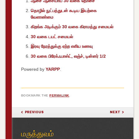
ஆசை ஆசையாய் 30 வகை தோசை
தொழில் நுட்பத்துடன் கூடிய இயற்கை
வேளாண்மை
கிறங்க அடிக்கும் 30 வகை கிராமத்து சமையல்
30 வகை டயட் சமையல்
இரவு நேரத்துக்கு ஏற்ற எளிய உணவு
30 வகை பிரேக்ஃபாஸ்ட், லஞ்ச், டின்னர் 1/2
Powered by
YARPP
.
BOOKMARK THE
PERMALINK
.
POST NAVIGATION
PREVIOUS
NEXT
மருத்துவம்