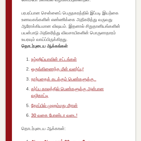
பரபரப்பான சென்னைப் பெருநகரத்தில் இப்படி இயற்கை
உணவகங்களின் எண்ணிக்கை அதிகரித்து வருவது
ஆரோக்கியமான விஷயம். இதனால் சிறுதானியங்களின்
பயன்பாடு அதிகரித்து விவசாயிகளின் பொருளாதாரம்
உயரவும் வாய்ப்பிருக்கிறது.
தொடர்புடைய ஆக்கங்கள்
உழ்ஹிய்யாவின் சட்டங்கள்
ஒருங்கிணைந்த மீன் வளர்ப்பு!
நாற்பதைக் கடக்கும் பெண்களுக்கு..
கர்ப்ப காலத்தில் பெண்களுக்கு அன்பான
வழிகாட்டி
தோப்பில் முஹம்மது மீரான்
30 வகை போண்டா வடை!
தொடர்புடைய ஆக்கஙள்: