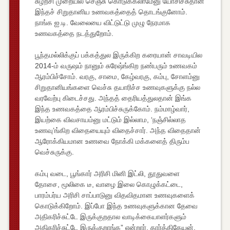
சுழற்சி முறையில செஞ்சு கொடுக்கலாமேனு யோசிச்சுதான்
இந்தச் சிறுதானிய உணவகத்தைத் தொடங்குனோம்.
நாங்க ஐ.டி. வேலையை விட்டுட்டு முழு நேரமாக
உணவகத்தை நடத்துறோம்.
பூந்தமல்லிக்குப் பக்கத்துல இருக்கிற கரையான் சாவடியில
2014-ம் வருஷம் நானும் சுரேஷ்ங்கிற நண்பரும் உணவகம்
ஆரம்பிச்சோம். வரகு, சாமை, கேழ்வரகு, கம்பு, சோளம்னு
சிறுதானியங்களை வெச்சு தயாரிச்ச உணவுகளுக்கு நல்ல
வரவேற்பு கிடைச்சது. அந்தத் தைரியத்துலதான் இங்க
இந்த உணவகத்தை ஆரம்பிச்சுருக்கோம். நம்மாழ்வார்,
இயற்கை விவசாயம்னு மட்டும் இல்லாம, ‘நஞ்சில்லாத
உணவு’ங்கிற விதையையும் விதைச்சார். அந்த விதைதான்
ஆரோக்கியமான உணவை நோக்கி மக்களைத் திரும்ப
வெச்சுருக்கு.
கம்பு வடை, பூங்கார் அரிசி மினி இட்லி, தூதுவளை
தோசை, மூலிகை டீ, வாழை இலை கொழுக்கட்டை,
பாரம்பர்ய அரிசி சாப்பாடுனு விதவிதமான உணவுகளைக்
கொடுக்கிறோம். இப்போ இந்த உணவுகளுக்கான தேவை
அதிகரிச்சுட்டே இருக்குறதால வாடிக்கையாளர்களும்
அதிகரிச்சுட்டே இருக்குறாங்க” என்றார், கார்த்திகேயன்.