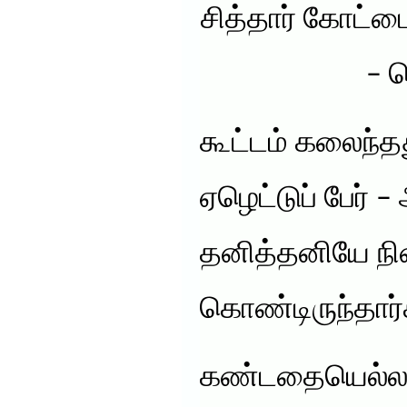
சித்தார் கோட்
– த
கூட்டம் கலைந்தத
ஏழெட்டுப் பேர் 
தனித்தனியே நின
கொண்டிருந்தார்
கண்டதையெல்லா