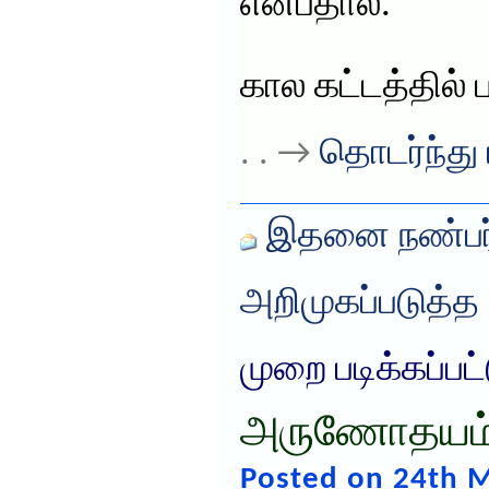
என்பதால்.
கால கட்டத்தில்
. . →
தொடர்ந்து 
இதனை நண்பர்
அறிமுகப்படுத்த
முறை படிக்கப்பட
அருணோதயம்
Posted on 24th M