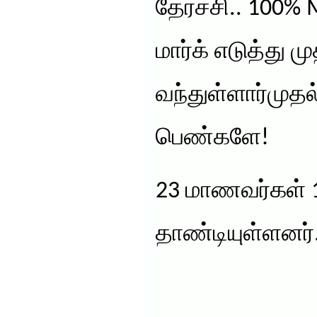
தேர்ச்சி.. 100
மார்க் எடுத்து
வந்துள்ளார்முதல
பெண்களே!
23 மாணவர்கள் 
தாண்டியுள்ளனர்