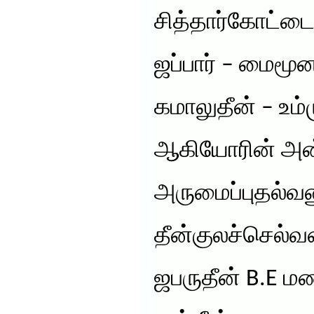
சித்தார்கோட்டை
ஜப்பார் – மைமூனா
கமாலுதீன் – உம்
ஆகியோரின் அன்ப
அருமைப்புதல்
தீன்குலச்செல்வ
ஜபருதீன் B.E ம