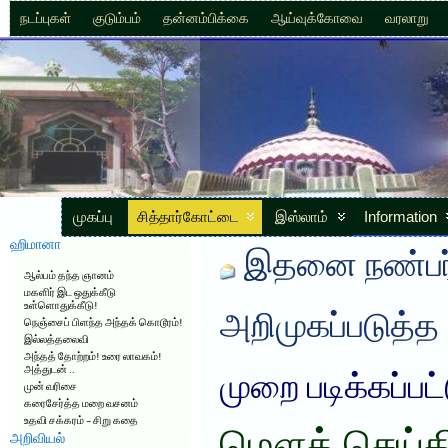
நடப்புகள்
குடும்பம்
தன்னம்பிக்கை
ஆய்வுக்கோவை
வரலாறு
முகப்பு
சித்தார்கோட்டை
இஸ்லாம்
Information
ஹிமானா
இதனை நண்பர்
ஆல்பம் தந்த ஞானம்
மகளிர் இட ஒதுக்கீடு
உள்ளொதுக்கீடு!
அறிமுகப்படுத்த
நெஞ்சைப் பிளந்த அந்தக் கொடூரம்!
இல்லத்தலைவி
அந்தத் தோற்றம்! உரை லாவகம்!
அத்துடன் ..
முறை படிக்கப்பட
முன் வரிசை
கரைசேர்த்த மறை வசனம்
உதவி சக்கரம் – சிறு கதை
அறிவியல்