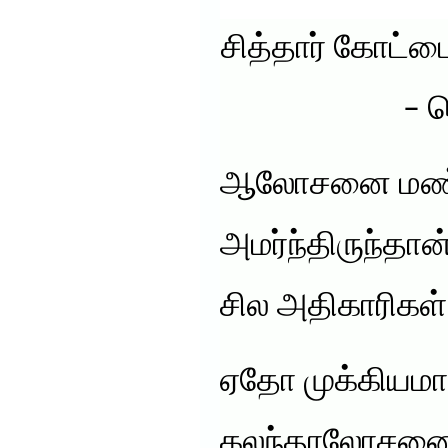
சித்தார் கோட்
– த
ஆலோசனை மண்ட
அமர்ந்திருந்தான
சில அதிகாரிகள்
ஏதோ முக்கியமா
கலந்தாலோசனை 