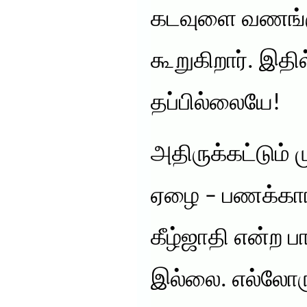
கடவுளை வணங்கு
கூறுகிறார். இதில
தப்பில்லையே!
அதிருக்கட்டும்
ஏழை – பணக்கார
கீழ்ஜாதி என்ற ப
இல்லை. எல்லோரு