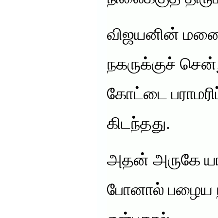
விஜயனின் மனை
நகருக்குச் சென்ற
கோட்டை பராமரிப
கிடந்தது.
அதன் அருகே யா
போனால் பழைய 