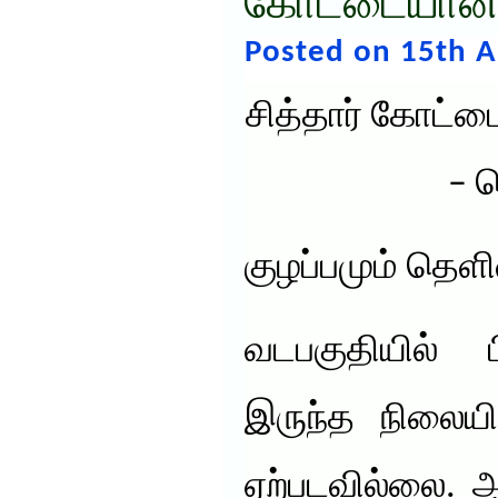
கோட்டையான
Posted on 15th A
சித்தார் கோட்
– த
குழப்பமும் தெளி
வடபகுதியில் 
இருந்த நிலையி
ஏற்படவில்லை. 