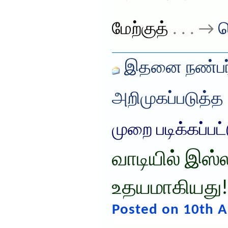
மேற்குத்
. . . →
த
இதனை நண்பர்
அறிமுகப்படுத்த
முறை படிக்கப்பட
வாடியில் இஸ்
உதயமாகியது!
Posted on 10th A