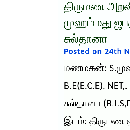
திருமண அறவிப
முஹம்மது ஜபர
சுல்தானா
Posted on 24th 
மணமகன்: S.முஹ
B.E(E.C.E), NET
சுல்தானா (B.I.S,
இடம்: திருமண 