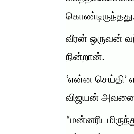
கொண்டிருந்தது
வீரன் ஒருவன் வ
நின்றான்.
‘என்ன செய்தி’ எ
விஜயன் அவனை ஏ
“மன்னரிடமிருந