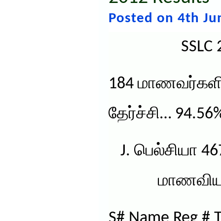
Posted on 4th Ju
SSLC 
184 மாணவர்களி
தேர்ச்சி… 94.56
J. பெல்சியா 46
மாணவியா
S# Name Reg # T