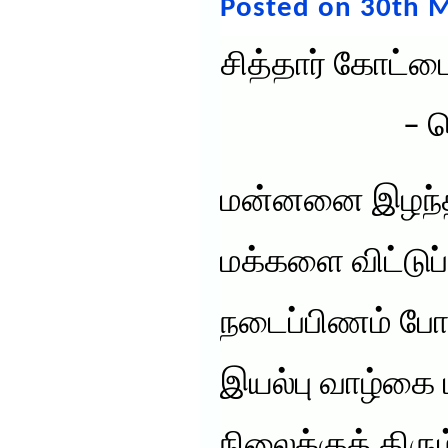
Posted on 30th M
சித்தார் கோட்
– த
மன்னனை இழந்த
மக்களை விட்டுப
நடைப்பிணம் போ
இயல்பு வாழ்கை 
நிலைக்குத் திரும