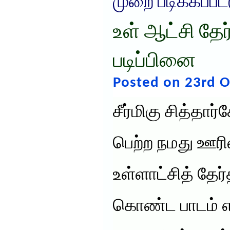
முறை படிக்கப்பட
உள் ஆட்சி தேர
படிப்பினை
Posted on 23rd O
சீர்மிகு சித்தா
பெற்ற நமது ஊரில
உள்ளாட்சித் தேர்
கொண்ட பாடம் 