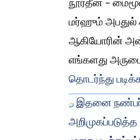
நூர்தீன் – மைமூன
மர்ஹும் அபதுல் 
ஆகியோரின் அன்
எங்களது அருமை
தொடர்ந்து படிக்
இதனை நண்பர்
அறிமுகப்படுத்த