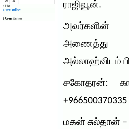
30
31
ராஜிவூன்.
« Mar
UserOnline
8 Users
Online
அவர்களின் 
அணைத்து 
அல்லாஹ்விடம் பி
சகோதரன்: கா
+966500370335
மகன் சுல்தான் 