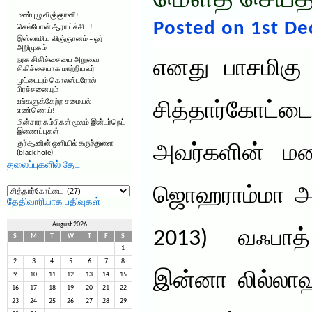
மௌத் செய்த
மண்புழு விஞ்ஞானி!
Posted on 1st De
செல்போன் ஆராய்ச்சி…!
இஸ்லாமிய விஞ்ஞானம் – ஓர்
அறிமுகம்
நரக சிகிச்சையை அறுவை
எனது பாசமிகு 
சிகிச்சையாக மாற்றியவர்
முட்டையும் கொலஸ்டரோல்
பிரச்சனையும்
உங்களுக்கேற்ற சமையல்
சித்தார்கோட்ட
எண்ணெய்!
மின்சார கம்பிகள் மூலம் இன்டர்நெட்
இணைப்புகள்
குர்ஆனின் ஒளியில் கருந்துளை
அவர்களின் மன
(black hole)
தலைப்புகளில் தேட
தலைப்புகளில்
ஜொஹராம்மா அவர
தேட
தேதிவாரியாக பதிவுகள்
August 2026
2013) வஃபாத்
S
M
T
W
T
F
S
1
2
3
4
5
6
7
8
இன்னா லில்ல
9
10
11
12
13
14
15
16
17
18
19
20
21
22
23
24
25
26
27
28
29